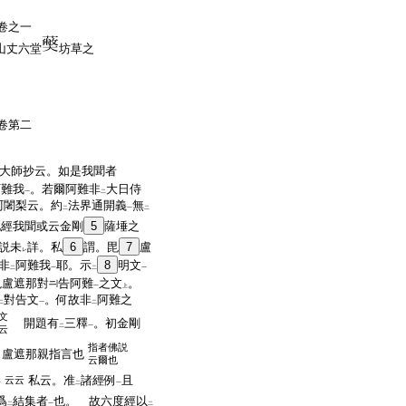
卷之一
山丈六堂
坊草之
卷第二
大師抄云。如是我聞者
阿難我
。若爾阿難非
大日侍
一
二
阿闍梨云。約
法界通開義
無
二
一
二
此經我聞或云金剛
5
薩埵之
説未
詳。私
6
謂。毘
7
盧
レ
非
阿難我
耶。示
8
明文
二
一
二
一
毘盧遮那對
告阿難
之文
。
一
上
對告文
。何故非
阿難之
二
一
二
文
開題有
三釋
。初金剛
二
一
云
指者佛説
＊盧遮那親指言也
云爾也
私云。准
諸經例
且
云云
一
二
一
爲
結集者
也。 故六度經以
二
一
二