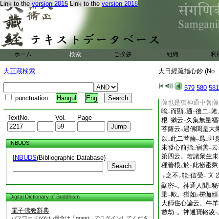
已來常好
眞實
惡
Link to the
version 2015
Link to the
version 2018
二
一
二
心久集
無量福徳智
二
耨多羅三藐三菩提
一
生
入
無餘涅槃
○
一
二
一
集
福發心即與
般
レ
二
中先擧
經三菩薩中
二
ホーム
検索
ご挨拶
組織
利
羊馬法説經中雖
無
レ
神通
也。云
如上説
一
二
大正蔵検索
大日經疏指心鈔 (No.
初二發心類
羊馬
。
二
一
明第一菩薩也。此
579
580
581
レ
後再云
次復薩
者如
二
一
punctuation
Hangul
Eng
薩也是猶神通中菩薩
喩
而顯
通
後二
歟
一
レ
二
一
TextNo.
Vol.
Page
根
猶云
久集無量福
一
二
菩薩云
遇佛聞是大
二
以
此二菩薩
爲
即
二
一
二
INBUDS
未發心前指
宿善
云
二
一
第四云。若諸衆生未
INBUDS
(Bibliographic Database)
種善根
於
此祕密乘
Search
上
二
之不
能
信受
文
レ
レ
二
一
顯密
。神通人聞
秘
一
二
乗
歟。猶如
楞伽經
Digital Dictionary of Buddhism
一
三
大師住心論云。牛羊
電子佛教辭典
數劫
。神通寶輅凌
一
二
パスワードがない場合は「guest」でログインしてくださ