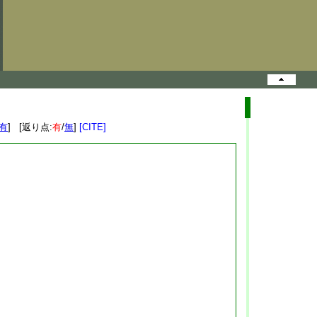
有
] [返り点:
有
/
無
]
[CITE]