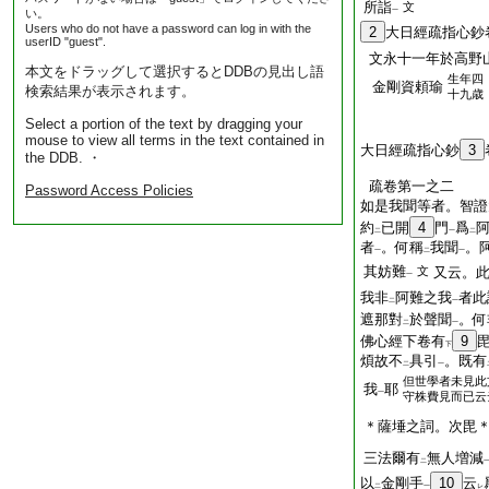
所詣
文
い。
一
Users who do not have a password can log in with the
2
大日經疏指心鈔
userID "guest".
文永十一年於高野
本文をドラッグして選択するとDDBの見出し語
生年四
金剛資頼瑜
検索結果が表示されます。
十九歳
Select a portion of the text by dragging your
mouse to view all terms in the text contained in
大日經疏指心鈔
3
the DDB. ・
疏卷第一之二
Password Access Policies
如是我聞等者。智證
約
已開
4
門
爲
二
一
二
者
。何稱
我聞
。
一
二
一
其妨難
文
又云。
一
我非
阿難之我
者此
二
一
遮那對
於聲聞
。何
二
一
佛心經下卷有
9
下
煩故不
具引
。既有
二
一
但世學者未見此
我
耶
一
守株費見而已云
＊薩埵之詞。次毘
三法爾有
無人増減
二
以
金剛手
10
云
二
一
レ