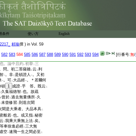
於欺誑
。是菩薩亦利根堅
一
惠初發
7
心時便得
阿
二
即轉
法輪
度
無量衆
二
一
二
次復菩薩亦利根心堅。久
若波羅蜜
相應○等
論
文
一
初菩薩
作
羊馬神三喩
。
一
二
一
用条件
使い方
English
論中更擧以初菩薩
合
一
二
是也。其下三種發心者。
一
2217_
頼瑜
撰 ) in Vol. 59
論所説二菩薩。第三經所
中亦分
二種
。如文可
見。
582
583
584
585
586
587
588
589
590
591
592
593
594
[行番号:
無
/
二
一
レ
次經中第二第三菩
レ
也。論中且約
初擧
三
レ
二
。問。初二菩薩雖
云
利
レ
二
智
。非
是頓證人
。又初
一
二
一
乘
。可
大品經
。＊若爾何
一
二
一
身頓
1
成證
乎 答。既云
一
二
久集福徳智
也。故疏
二
一
曾於
過去無量佛所
久
下
二
一
未曾修習
則造次聞
一
一
次聞是大乘者。大品本具
二
密般若
也。或又指
秘密
一
二
云
我乘大乘無上法
矣。
二
一
等車徐進必經
三大無
二
虚空
速飛一生之間必至
一
二