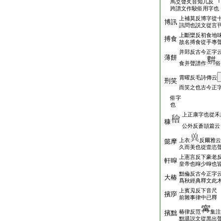
馬爻聲夂音知几反
跨譜文作駮俗用字也
上補莫反博字從
博訊
訊問也説文從言
上斷欒反初食地
搏食
故名搏食從手專
并郢反古今正字
薄餅
食并聲譜作
俗
霄曜反毛詩傳云
刑笑
而笑之也古今正
俗字
也
上正康字也從禾
穅
公外反蒼頡篇云
上衣
反爾雅云
懿摩
久而美也從壹恣
上憲言反下豪老
軒暭
皇帝也暭少暭也
黜倫反古今正字
大椿
爲秋經典釋文此
上賓刄反下音尺
擯㡿
前雜事律中已釋
椿律反范
集注
擯黜
黜退説文從黒出