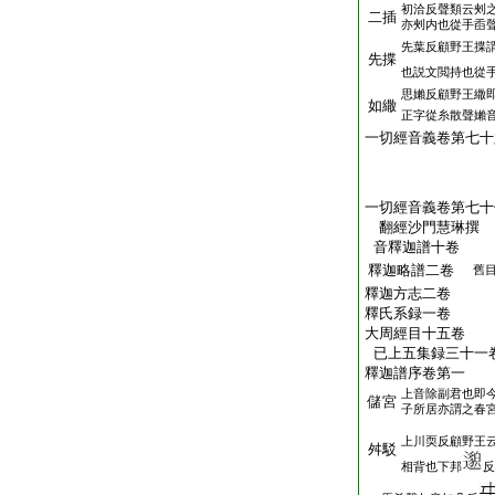
初洽反聲類云㓨
二插
亦㓨内也從手臿
先葉反顧野王揲
先揲
也説文閲持也從
思嬾反顧野王繖
如繖
正字從糸散聲嬾
一切經音義卷第七十
一切經音義卷第七十
翻經沙門慧琳撰
音釋迦譜十卷
釋迦略譜二卷
舊
釋迦方志二卷
釋氏系録一卷
大周經目十五卷
已上五集録三十一
釋迦譜序卷第一
上音除副君也即
儲宮
子所居亦謂之春
上川耎反顧野王
舛駁
相背也下邦
反