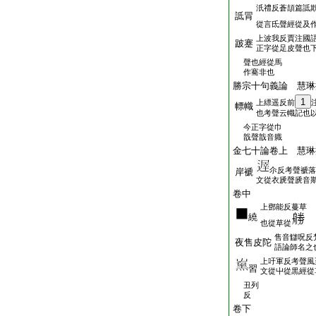
汦禮反蒼頡篇詆
詆冐
從言氐聲經從及
上波我反賈注國
跛蹇
正字從足皮聲也
聲也經從馬
作騫非也
勝宗十句義論 慧琳
1
上縹遥反前
幖幟
也考聲云幟記也
今正字從巾
戠聲戠音軄
金七十論卷上 慧琳
尒反考聲褫落
岸褫
文從衣虒聲虒音
卷中
上鄧能反蔓草
繞
也從草從
售音讎呪反
夜售皮陀
語論師名之
上吁軍反考聲風
習
文從屮從黒經從
丑列
反
卷下