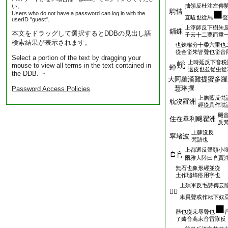
抽領反杜注左傳
い。
騁情
Users who do not have a password can log in with the
直駈也從馬
聲
userID "guest".
上滓師反下樹朱
錙銖
本文をドラッグして選択するとDDBの見出し語
子云十二粟而重
検索結果が表示されます。
也銖權分十黍六重也
從金甾朱皆聲也甾音
Select a portion of the text by dragging your
上時延反下音税
mouse to view all terms in the text contained in
蝉
退皮也並從虫從
the DDB. ・
大阿羅漢難提蜜多羅
慧琳撰
Password Access Policies
上膽藍反梵
耽沒羅洲
經從具作耽
颺
住在畢利颺瞿洲
反
上蘇沒反
窣堵波
梵語也
上都迥反聲類小
𠂤𨸏
爾雅大陸曰𨸏賈
無石也象形經並從
土作塠埠俗用字也
上殞軍反毛詩傳云
𦔐耨
耒員聲或作耘下奴
器也從耒辱聲也
了薅音蒿耒音雷隊反