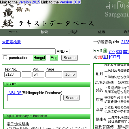
Link to the
version 2015
Link to the
version 2018
正字從矛賛聲經從木
誤也鋌音時旃反賛音
勸發諸王要偈 慧琳
以之反方言飴謂
飴蜜
説文米糵煎也從
上敖告反考聲云
慢
ホーム
検索
ご挨拶
組織
利
倨也經作慠非也
下恤遵反司馬彪
訓馴
大正蔵検索
一切經音義 (No.
212
雅馴善也説文順
上白萌反廣雅榜
榜楚
799
800
801
笞也説文從手旁
点:
無
/
有
]
[CITE]
punctuation
Hangul
Eng
下否逢反文類曰
針鋒
端也從金夆聲經
TextNo.
Vol.
Page
上疾與反考聲嚼
齟齘
文齒相切怒也從
馬鳴菩薩傳 慧琳撰
INBUDS
上覓瓶反鄭注考
銘其
美而不稱惡也顧
INBUDS
(Bibliographic Database)
Search
彎版反許叔重注
綰達
綰貫也攝也灣音
力卓反考聲云犖
卓犖
也説文從牛勞省
Digital Dictionary of Buddhism
上鍾蓐反考聲
燭幽夜
經從屬作爥非
電子佛教辭典
龍樹菩薩傳 慧琳撰
パスワードがない場合は「guest」でログインしてくださ