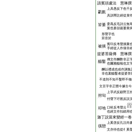
請賓頭盧法 慧琳撰
上具愚反下色千
氍氀
具訓釋訖經從叟
委爲反毛詩云無
皆萎
葉也蒼頡篇萎黄
形聲字也
菸音於
賓印反考聲擯棄
被擯
手經從人作儐非
提婆菩薩傳 慧琳撰
傳文作酬酢非正
醻鑿
也爾雅醻報也文
酬以禮成也或作詶集
非也案醻鑿者提婆菩
不道則不知不鑿即不徹
文言字非正體今據古今
上孚武反顧野王
拊匃
付聲下吁邕反説
口候反考聲云
叩地
也經文作扣錯用
迦丁説當來變經一卷
上奚啓反孔注尚
徯戀
文亦待也從彳奚