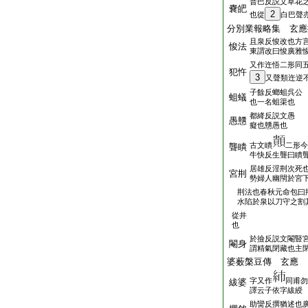
普巴反説文草花
嚢皅
2
也從
白巴聲
分別業報略集 玄應
且泉反悛改也方
悛法
東謂改曰悛廣雅
又作迕悟二形同
犯忤
3
又聲類迕逆
子餘反螂蛆呉公
蛆蟻
也一名蛆渠也
都絳反説文愚
愚戇
癡也戇愚也
古文瞶
二形今
聾瞶
牛快反生聾曰瞶
居雄反淫㓝次死
宮㓝
勢婦人幽閇於宮
㓝法也春秋元命包曰
水陷於泉以刀守之割
從井
也
於撿反説文閹豎
閹身
謂精氣閉藏也主
婆薮槃豆傳 玄應
字又作
同甫勿
紱婆
譯云子依字紱綬
助臠反撰猶述也