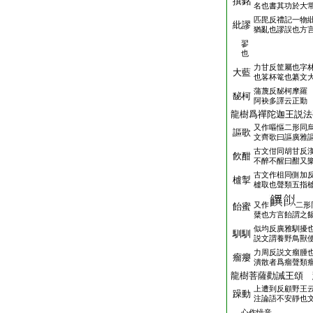
撰銘
名也書其功於大
匹毘反禮記一物
紕謬
猶亂也謬誤也方
翏
也
力甘反筐屬也字
大藍
也笿杯篭也纂文
蒲蔑反馝柯摩羅
馝柯
阿袂多譯云正勤
龍樹爲禪陀迦王説法
又作嘔慪二形同
謳歌
文齊歌曰謳廣雅
古文佄同胡甘反
飮酣
不醉不醒曰酣又
古文作柤同側加
樝掣
樝取也聲類五指
又作
二形
飴蜜
糵也方言飴謂之
似均反廣雅馴擾
馴馴
説文謂養野鳥獸
力周反説文瘤腫
瘤癭
潰散者爲瘤聲類
龍樹菩薩勸誡王頌 
上遭到反顧野王
躁動
注論語不安靜也
心作懆音