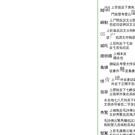
上苦規反下庚朱
闚
門規聲考聲云
上尸閏反説文云
瞬動
也從目從舜説文
上於遠反説文云夗
𣧜轉
從
也譜文作惋
上尼利反下乇加
膩吒
反乇音知厄反
上補未反
鏺樹國
國名也
掴猛反考聲犬悍
麁獷
從麥作
是麁麥
上
外反蒼頡
憒
外反下正閙字音
上肥味反下七醉
翡翠
云翡翠作巣在高
令去地七八尺待其子
文翡赤羽雀也二字並
上補無反毛詩傳
鳧鷖
文舒鳧鷖也其飛
毛詩傳云鷖鳧屬也説
鳥殹聲几音殊殹音烏
上音毛廣雅云髦
髦鬣