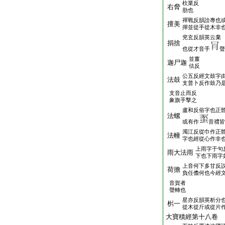
杴業反
右脅
肋也
禪戰反韻詮專也
擅美
撣並從手從木非
兖玄反韻英云棄
捐捨
也從才音手
聲
並薑
迦尸迦
佉反
公五反經文鼓字
法鼓
支普卜反作鼓乃
支音止而反
象旗手撃之
盧和反俗字也正
法螺
或有作
音禮皆
濁江反從巾作正
法幢
字也經從心作非
上雨字于句
雨大法雨
下也下雨字
上音何下多甘反
荷擔
負任儋何也今經
音賀者
聲轉也
星亦反韻英析分
㭊一
從木從斤或從片
大寶積經第十八卷