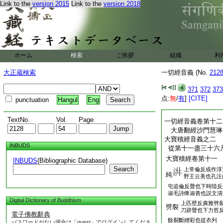
語訛失聖意文句蹇澀
Link to the
version 2015
Link to the
version 2018
闕梵夾難爲詳定且依
田練反大唐西域
于闐
謂之豁旦印度謂
4
令即貫屬安西四鎭
門天神廟七層木樓神居
ホーム
検索
ご挨拶
組織
利
天神時來棲宅此山山有
彼國王常採遠來貢獻東
大正蔵検索
一切經音義 (No.
212
一切經音義卷第十一
371
372
373
点:
無
/
有
]
[CITE]
punctuation
Hangul
Eng
TextNo.
Vol.
Page
一切經音義卷第十二
大唐翻經沙門慧
大寶積經音義之二
INBUDS
從第十一盡三十六
大寶積經卷第十
INBUDS
(Bibliographic Database)
Search
上常倫反或作淳
純
野王云美也孔注
屯追倫反聲也下時陸反
淑毛詩傳淑善也説文清
Digital Dictionary of Buddhism
上匹壁反廣雅劈
劈裂
刀辟聲也下力哲
電子佛教辭典
餘裂斷繒彩也從衣列
パスワードがない場合は「guest」でログインしてくださ