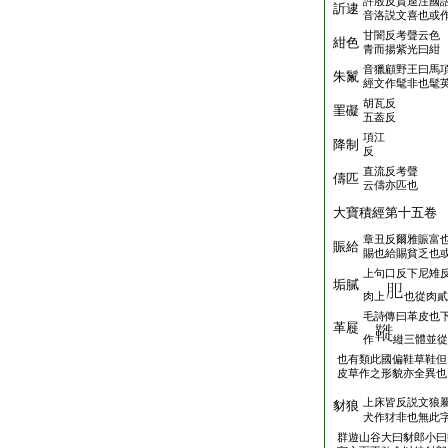
許殷反賈逵注國
訢逮
音洛説文喜也或
甘闇反考聲云色
紺色
青而揚紫光曰紺
音獵顧野王曰馬
朱鬣
經文作髦非也髦
胡瓦反
罣礙
五葢反
項江
降制
反
直流反考聲
儔匹
云儔亦匹也
大寶積經第十五
章丑反爾雅賑富
賑給
賜也給賜貧乏也
上句口反下尼雉
垢膩
肉上
也從肉貳
毛詩傳曰革皮也
革屣
作
縰三體並從
也有類此國偏鞋草鞋但
皮草作之形貌亦全異也
上床皆反説文狼
豺狼
犬作犲非也無此
群遊山谷大曰豺郎小曰