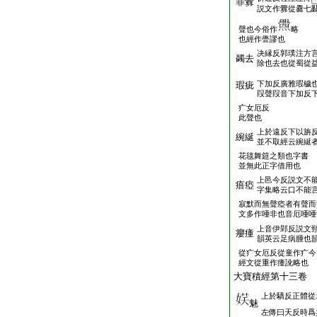
罪釁
説文作釁從爨七
聲也今俗作
略
也經作舋謬也
决縁反郭璞注方
蠲去
除也去也從蜀從
下加反廣雅瑕穢
瑕疵
叚聲叚音下加反
疒女厄反
此聲也
上於遠反下以旃
綩綖
並不取經云綩綖
花毯舞筵之類也字書
並無此正字借用也
上邑今反説文不
瘖瘂
字集略云口不能
寂默而無聲瘂者有聲而
文多作唖非也音厄唖唖
上音伊郢反説文頸
癭瘇
韻英云足病腫也
從疒女厄反從童作疒今
經文從重作瘇訛略也
大寶積經第十三卷
上於驕反正體從
魅
左傳曰天反時爲