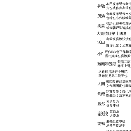
本門反考聲云衆
犇馳
走也或作奔亦通
倉奏反考聲云水
所湊
也歸也亦作輳輳
梵語也即天帝釋
拘翼
或云驕尸迦皆訛
大寶積經第十四卷
烏穀反廣雅沃漬
沃曰
漑灌也篆文加草
經作𢬹非也正作掉
小𢬹
語云掉搖也廣雅振
梵語二龍
難頭和難頭
難字上聲
名也即是諸經中難陀
跋難陀兄弟二龍王也
魂悶反蒼頡篇豕
大圂
文作圂圂廁也棄
記宜反説文餓也
飢饉
勤釁説文蔬不熟
累追反力
羸劣
拙反痩弱
躯爲反
犬悦反
丑亮反從申從
能暢
易音羊從易非