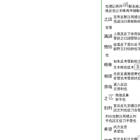
也禮記再拜
顙哀慼
格反也公羊傳再拜稽顙
宜寄反鄭注周禮
之誼
也謚法曰善能制
宜聲
上風貢反下徐用
諷誦
聲節之曰誦聲類
徒濫反下普白反
憺怕
顧野王曰恬靜也
也
知朱反考聲殺樹
根株
3
文木根也從木
坑皆反廣雅揩摩
相揩
皆聲也考聲揩拭
還八反説
滑哉
文滑利也
無倣反象
之
形字也
普后反孔安國注
剖判
説文判也從刀咅
判分也鄭注周禮云判
半也説文從刀半聲也
武方反意
希望
承望也
忻近反杜注左傳