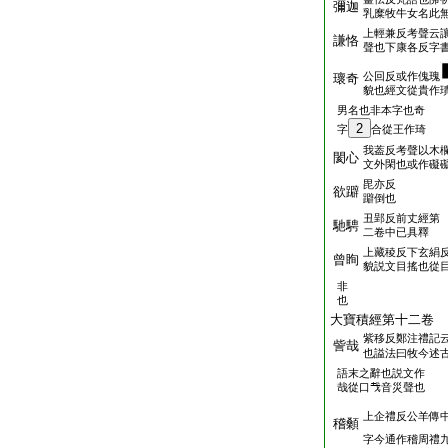
彌迦
乳糜牧牛女名此
上輕兼反考聲云
謙恪
聲也下康各反字
公回反或作傀瑰
瓌奇
貌也經文從貴作
男名也非本字也奇
2
字
合從王作琦
我葢反考聲以木
閡心
文外閑也或作礙
毘亦反
欲躃
躃倒也
丑郢反前丈經第
馳騁
二卷中已具釋
上藏稜反下玄絹
曾眴
貌説文目搖也從
非
也
大寶積經第十二卷
紫移反鄭注禮記
訾哉
也謚法曰牧今述古
語末之辭也説文作
哉從口𢦏音災聲也
上企禮反公羊傳
稽顙
字今通作稽周禮