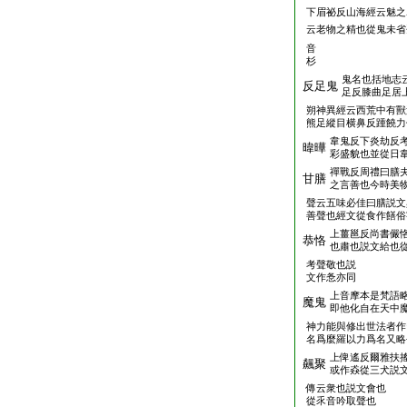
下眉祕反山海經云魅之
云老物之精也從鬼未省
音
杉
鬼名也括地志
反足鬼
足反膝曲足居
朔神異經云西荒中有獸
熊足縱目横鼻反踵饒力
韋鬼反下炎劫反
暐曄
彩盛貌也並從日
禪戰反周禮曰膳
甘膳
之言善也今時美
聲云五味必佳曰膳説文
善聲也經文從食作饍俗
上薑邕反尚書儼
恭恪
也肅也説文給也
考聲敬也説
文作㤩亦同
上音摩本是梵語
魔鬼
即他化自在天中
神力能與修出世法者作
名爲麼羅以力爲名又略
上俾遙反爾雅扶
飆聚
或作猋從三犬説
傳云衆也説文會也
從乑音吟取聲也