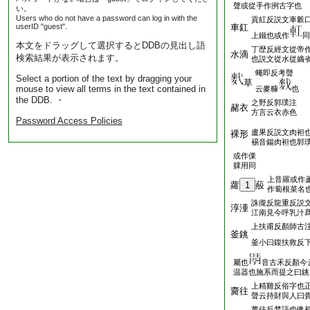
聲或從手作挒古字也
い。
Users who do not have a password can log in with the
貢紅反説文車轂
userID "guest".
車釭
上鐵也或作
同
本文をドラッグして選択するとDDBの見出し語
丁歴反經文從帝
水滴
検索結果が表示されます。
也説文從水從嫡
蠅即反考聲
Select a portion of the text by dragging your
草
mouse to view all terms in the text contained in
云麥糠
也
the DDB. ・
之野反郭璞注
赭衣
方言云衣赤色
Password Access Policies
盧果反説文肉袒
裸形
裼音鍚肉袒也郭
或作倮
躶用同
上音羅或作
蘿
1
蒰
作蔔根菜名
誅徿反龍重反説
淳湩
江南見今呼乳汁
上扶甫反顏師古
釜銚
釜小曰鍑扶救反
屬也
音古禾反顏今
温器也施系而提之曰銚
上精雞反俗字也
齎往
聲云持財與人曰
薑佉反梵語也佛