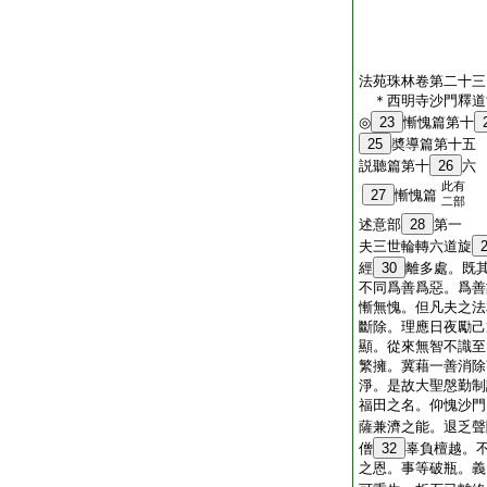
法苑珠林卷第二十三
＊西明寺沙門釋
◎
23
慚愧篇第十
25
奬導篇第十五
説聽篇第十
26
六
此有
27
慚愧篇
二部
述意部
28
第一
夫三世輪轉六道旋
經
30
離多處。既
不同爲善爲惡。爲善
慚無愧。但凡夫之法
斷除。理應日夜勵己
顯。從來無智不識至
繁擁。冀藉一善消除
淨。是故大聖慇勤制
福田之名。仰愧沙門
薩兼濟之能。退乏聲
僧
32
辜負檀越。
之恩。事等破瓶。義