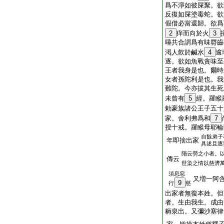
爲不淨如彼屎聚。欲
反復如屎塗毒蛇。欲
假借必當還歸。欲爲
2
痒而向於火
3
唾共合謂爲有味脣齒
渇人飮於鹹水
4
逾
逐。欲如魚戰貪味至
王者我身是也。爾時
女者孫陀利是也。我
難陀。今亦拔其生死
未曾有
5
經。羅睺
勅豪族諸公王子五十
家。舍利弗爲和
7
授十戒。羅睺母耶輪
自餘弟子
年即捨出家
具述且逐
隋云勞之小者。
傳云
世染之情以慈濟
須息惡
又増一阿
9
行
慈
出家者無復本姓。但
者。生由我生。成由
耨泉出。又彌沙塞律