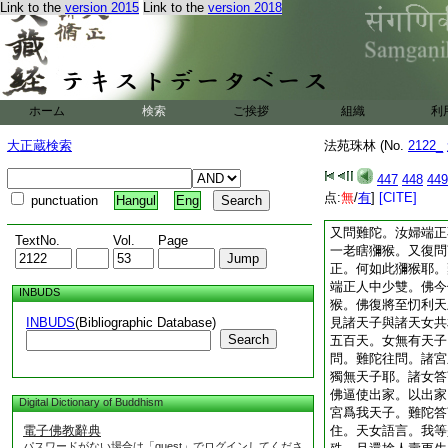
Link to the
version 2015
Link to the
version 2018
之後。我當還家。佛
汲水令滿澡瓶然後還
滿一瓶復翻。如是經
倶不可滿。使諸比丘
瓶屋中而去。適即閉
適閉一戸一戸復開。
ホーム
検索
ご挨拶
組織
利
3
且置而去。縱使
可償之。即出僧房而
大正蔵検索
法苑珠林 (No.
2122_
則從彼異道而去。佛
見佛來至大樹
4
後
447
448
449
地而立。佛見難陀將
点:
無
/
有
]
[CITE]
punctuation
Hangul
Eng
念婦耶。答言。實爾
又問難陀。汝婦端正
TextNo.
Vol.
Page
一老瞎獼猴。又復問
正。何如此獼猴耶。
端正人中少雙。佛今
INBUDS
猴。佛復將至忉利天
INBUDS
(Bibliographic Database)
見諸天子與諸天女共
Search
五百天。女無有天子
問。難陀往問。諸宮
獨無天子耶。諸女答
佛逼使出家。以出家
Digital Dictionary of Buddhism
宮爲我天子。難陀答
電子佛教辭典
住。天女語言。我等
パスワードがない場合は「guest」でログインしてくださ