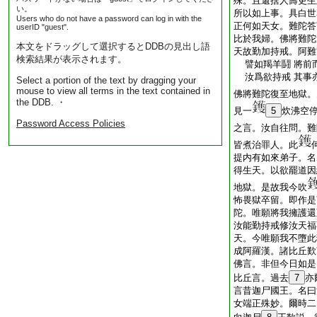
殊。且還捨人壽更生
い。
所以如上事。具白世
Users who do not have a password can log in with the
正何如天女。難陀答
userID "guest".
比於我婦。佛將難陀
本文をドラッグして選択するとDDBの見出し語
天故勤加持戒。阿難
検索結果が表示されます。
譬如羯羊鬪 將前
汝爲欲持戒 其事
Select a portion of the text by dragging your
mouse to view all terms in the text contained in
佛將難陀復至地獄。
the DDB. ・
見一
5
炊沸空
Password Access Policies
之言。汝自往問。難
皆煮治罪人。此
提内有如來弟子。名
得生天。以欲罷道因
地獄。是故我今吹
怖畏獄卒留。即作是
陀。唯願將我擁護還
汝能勤持戒修汝天福
天。今唯願我不墮此
成阿羅漢。諸比丘歎
佛言。非但今日如是
比丘言。過去
7
亦
言昔迦尸國王。名曰
女端正殊妙。爾時二