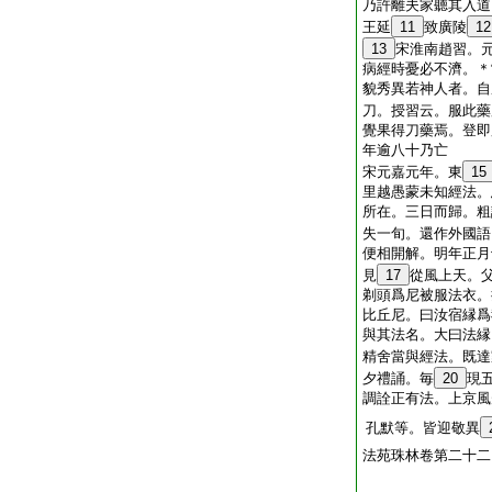
乃許離夫家聽其入道
王延
11
致廣陵
12
13
宋淮南趙習。
病經時憂必不濟。＊
貌秀異若神人者。自
刀。授習云。服此藥
覺果得刀藥焉。登即
年逾八十乃亡
宋元嘉元年。東
15
里越愚蒙未知經法。
所在。三日而歸。粗
失一旬。還作外國語
便相開解。明年正月
見
17
從風上天。
剃頭爲尼被服法衣。
比丘尼。曰汝宿縁爲
與其法名。大曰法縁
精舍當與經法。既達
夕禮誦。毎
20
現
調詮正有法。上京風
孔默等。皆迎敬異
法苑珠林卷第二十二