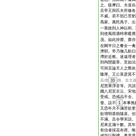
之。跋摩曰。夫道在
且帝王與匹夫所修各
不威。若不剋己苦躬
爲家。萬民爲子。出
一善政則人神以和。
則使風雨適時寒暖應
茂。如此持齋。齋亦
在闕半日之餐全一禽
濟耶。帝乃撫几歎曰
滯於近教。迷遠理者
則拘戀篇章。至如法
可與言論天人之際矣
隆厚。王公英彦莫不
高僧
33
傳。並文
尼慧果淨音等。共請
國八尼至京云。宋地
受戒。恐戒品不全。
發。設不
1
本事無
又恐年月不滿苦欲更
欲増明甚助隨喜。但
不滿。且令學宋語。
尼來足滿十數。其年
有信者採花布席。唯
咸崇以聖禮。夏竟還