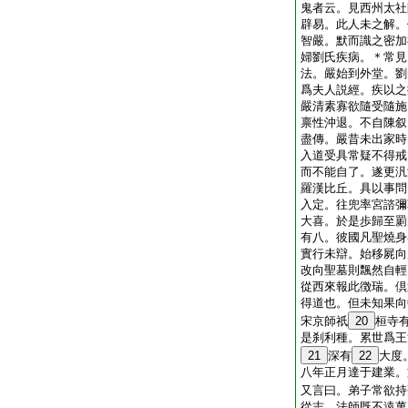
鬼者云。見西州太社
辟易。此人未之解。
智嚴。默而識之密加
婦劉氏疾病。＊常見
法。嚴始到外堂。劉
爲夫人説經。疾以之
嚴清素寡欲隨受隨施
禀性沖退。不自陳叙
盡傳。嚴昔未出家時
入道受具常疑不得戒
而不能自了。遂更汎
羅漢比丘。具以事問
入定。往兜率宮諮彌
大喜。於是歩歸至罽
有八。彼國凡聖燒身
實行未辯。始移屍向
改向聖墓則飄然自輕
從西來報此徴瑞。倶
得道也。但未知果向
宋京師祇
20
桓寺
是刹利種。累世爲王
21
深有
22
大度
八年正月達于建業。
又言曰。弟子常欲持
從志。法師既不遠萬