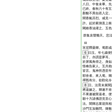
八日。中食未畢。先
已終。春秋六十有五
顏貌不異似若入定。
聞香氣芬烈。咸見一
許。起於屍側直上衝
闍維香油灌之。五色
群集哀聲慟天。悲
録
宋尼釋曇輝。蜀郡成
6
曰玉。年七歳便
自了。亦謂是夢耳。
於屏風角得之。身如
怪喚告家人。互共抱
皆言。鬼神所憑至年
耶舍者。來入蜀。輝
禪既有分。欲勸化令
8
日。法育未展聞
將逼嫁之。輝遂不肯
不果遂被限逼者。便
願十方諸佛證見至心
法。聞輝志業迎與相
沙門互加難問。輝敷