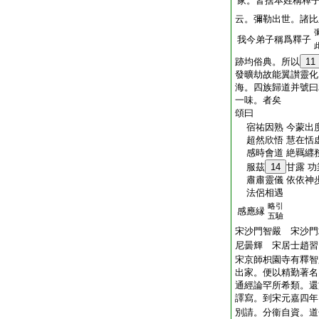
家。皆捨本姓稱釋
云。彌勒出世。諸比
我今弟子稱爲釋子
跡均俗典。所以
11
發曠劫故能翼讃靈化
海。四族歸道并號曰
一味。者矣
頌曰
宿祐因熟 今蒙出度
超然欣悟 慧在恬虚
感時會道 絶羈纒務
服茲
14
甘露 功
肅肅靈儀 依依神歩
法侶相遇
略引
感應縁
五驗
宋沙門智嚴 宋沙門
尼曇輝 宋居士趙習
宋京師枳園寺有釋智
出家。便以精勤著名
通經論罕所希類。還
譯寫。到宋元嘉四年
別請。分衞自資。道