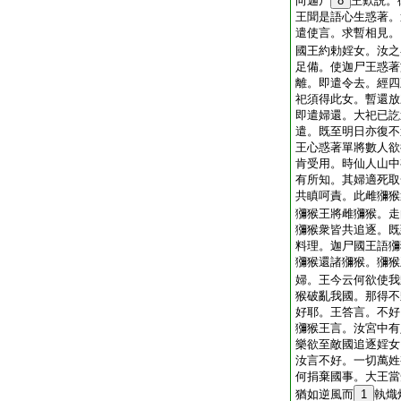
向迦尸
8
王歎説。
王聞是語心生惑著。
遣使言。求暫相見。
國王約勅婬女。汝之
足備。使迦尸王惑著
離。即遣令去。經四
祀須得此女。暫還放
即遣婦還。大祀已訖
遣。既至明日亦復不
王心惑著單將數人欲
肯受用。時仙人山中
有所知。其婦適死取
共瞋呵責。此雌獼猴
獼猴王將雌獼猴。走
獼猴衆皆共追逐。既
料理。迦尸國王語獼
獼猴還諸獼猴。獼猴
婦。王今云何欲使我
猴破亂我國。那得不
好耶。王答言。不好
獼猴王言。汝宮中有
樂欲至敵國追逐婬女
汝言不好。一切萬姓
何捐棄國事。大王當
猶如逆風而
1
執熾