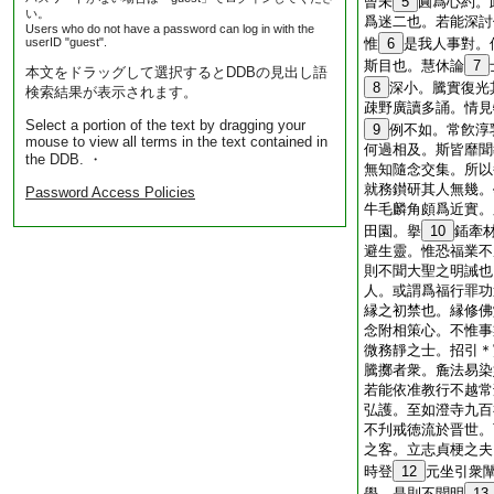
曾未
5
圓爲心約。
い。
爲迷二也。若能深討
Users who do not have a password can log in with the
userID "guest".
惟
6
是我人事對。
斯目也。慧休論
7
本文をドラッグして選択するとDDBの見出し語
8
深小。騰實復光
検索結果が表示されます。
疎野廣讀多誦。情見
Select a portion of the text by dragging your
9
例不如。常飮淳
mouse to view all terms in the text contained in
何過相及。斯皆靡聞
the DDB. ・
無知隨念交集。所以
就務鑚研其人無幾。
Password Access Policies
牛毛麟角頗爲近實。
田園。擧
10
鍤牽
避生靈。惟恐福業不
則不聞大聖之明誡也
人。或謂爲福行罪功
縁之初禁也。縁修佛
念附相策心。不惟事
微務靜之士。招引＊
騰擲者衆。麁法易染
若能依准教行不越常
弘護。至如澄寺九百
不刋戒徳流於晋世。
之客。立志貞梗之夫
時登
12
元坐引衆
學。是則不聞明
13