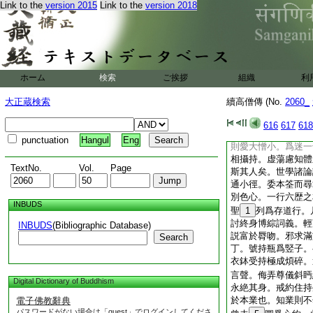
願之門。戒之隨也須
Link to the
version 2015
Link to the
version 2018
不明隨。修願而無其
地。折翮有墜於空。
皆爲煩累形神弊其持
小道。小可捐也。宜
無報。誠以攝御門學
ホーム
検索
ご挨拶
組織
利
持非戒不立。其猶行
名利將及。爭位夏而
大正蔵検索
續高僧傳 (No.
2060_
場而整帶。豈非貪決
師。行絶綱猷委戒填
616
617
618
毒。去取匠於方寸。
punctuation
Hangul
Eng
則愛大憎小。爲迷一
相攝持。虚蕩慮知體
TextNo.
Vol.
Page
斯其人矣。世學諸論
通小徑。委本筌而尋
別色心。一行六歴之
INBUDS
聖
1
列爲存道行。
討終身博綜詞義。輕
INBUDS
(Bibliographic Database)
説富於脣吻。邪求滿
Search
丁。號持瓶爲竪子。
衣鉢受持極成煩碎。
言聲。侮弄尊儀斜眄
Digital Dictionary of Buddhism
永絶其身。戒約住持
於本業也。知業則不
電子佛教辭典
パスワードがない場合は「guest」でログインしてくださ