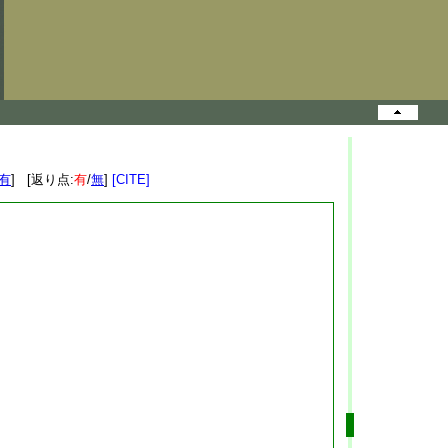
有
] [返り点:
有
/
無
]
[CITE]