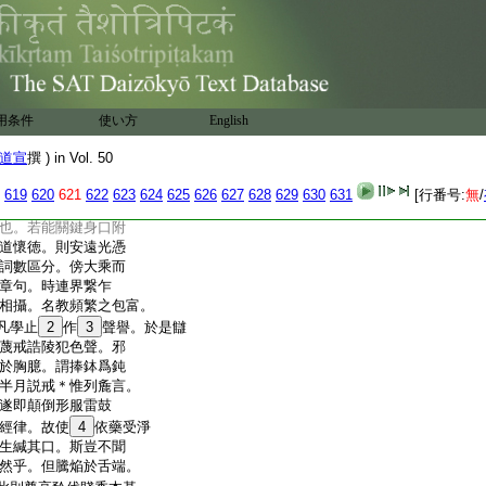
遵實行之務。知受而
行。可謂隻輪無轉於
信哉。世有鄙斯戒者。
犯。故同輕削指爲
即捨之。矜重情多緘言
非戒不弘。相善
24
住
用条件
使い方
English
必渉戸言必有由。故
25
斂容。師授尊模。趍壇
道宣
撰 ) in Vol. 50
情勇
26
攬戒奉以爲
諸溝壑。專志在於本
619
620
621
622
623
624
625
626
627
628
629
630
631
[行番号:
無
/
用斯弘濟誠未敢聞。此
也。若能關鍵身口附
道懷徳。則安遠光憑
詞數區分。傍大乘而
章句。時連界繋乍
相攝。名教頻繁之包富。
凡學止
2
作
3
聲譽。於是讎
蔑戒誥陵犯色聲。邪
於胸臆。謂捧鉢爲鈍
半月説戒＊惟列麁言。
遂即顛倒形服雷鼓
經律。故使
4
依藥受淨
生緘其口。斯豈不聞
然乎。但騰焔於舌端。