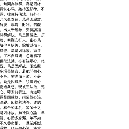
。無聞亦無得。爲是因縁
爲制心馬。雖持五部律。不
調。律住持佛法。解外不
乃名眞奉律。爲是因縁故。
解脱。非爲世財利。若能
。出大千經卷。受持讀誦
開得解脱。爲是因縁故。須
養。興顯安行人。密心爲
壤他喜捨善。駝驢以償人。
驃也。爲是因縁故。須造
。了不自尋研。忽窺窬釋
但彼法拙。亦有謀壞心。此
説。爲是因縁故。須造觀
多増長憍逸。若能問觀心。
不危。雖滿而不溢。不著
。爲是因縁故。須造觀心
窬造衆惡。現被王法治。死
心。即安貧養道。有道即
爲是因縁故。須造觀心論。
法親。因執善法諍。遂結
。和合如水乳。皆師子之
是因縁故。須造觀心論。年
聾。心惛多忘漏。年不如
不久呑命根。一旦業繩斷。
縁故。須造觀心論。稽首