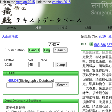
Link to the
version 2015
Link to the
version 2018
心。思慧終不生。諸
知問觀心。修慧終不
三昧。不知問觀心。
多聽得言語。不知問
求法者。修三昧得定
見。諸來求法者。欲
ホーム
検索
ご挨拶
組織
利
終難得脱。諸來求法
觀心。煩惱終不滅。
大正蔵検索
宗鏡録 (No.
2016_
延
不知問觀心。退轉令
興顯佛法。不知問觀
585
586
587
得失。非偈可具傳。
punctuation
Hangul
Eng
爲是因縁故。須造觀
定發見。辯才無窮盡
TextNo.
Vol.
Page
嗅。野狐氣衝眼。擧
是因縁故。須造觀心
淨觀。安般得四禪。
INBUDS
覆鉢受女飯。設得隨
因縁故。須造觀心論
INBUDS
(Bibliographic Database)
定。顯異動物心。事
Search
十六眷屬。像法決定
縁故。須造觀心論。
詐現坐禪相。得名利
Digital Dictionary of Buddhism
損佛正道。此是扇提
縁故。須造觀心論。
電子佛教辭典
不知問觀心。如貧數
パスワードがない場合は「guest」でログインしてくださ