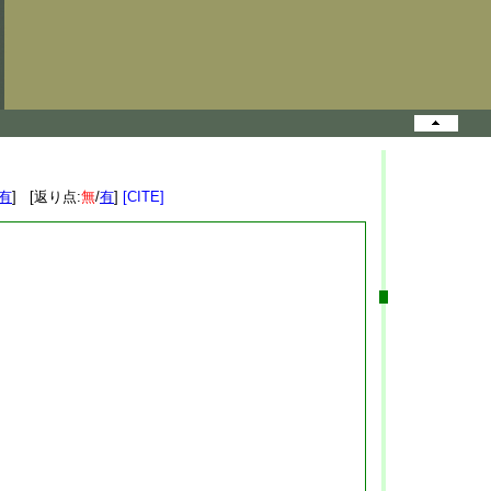
有
] [返り点:
無
/
有
]
[CITE]