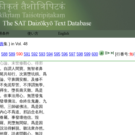
來求法者。欲修無上道。不
成。諸來求法者。勤修四
困苦無所獲。諸來求法者。
觀心。未得眞實樂。諸來
。不知問觀心。盲禪無所
懺悔衆罪。不知問觀心。罪
用条件
使い方
English
者。意欲離煩惱。不知問
諸來求法者。本欲利益他。
壽
集 ) in Vol. 48
他謗。諸來求法者。欲
心。退還大汚損。如此衆
588
589
590
591
592
593
594
595
596
597
598
599
600
[行番号:
無
/
有此諸得失。無人覺悟者。
心論。末世修觀心。得邪
。自謂人間寶。無智者鼻
尾共却行。次第墮坑殞。爲
論。守鼻隅安般。及修不
不免泥犁苦。不淨謂無學。
禪生。墮長壽天難。爲是
。依事法用心。無慧發鬼
發壞佛法。命終生鬼趣。九
明。三師破佛法。爲是因
内心不爲道。邪諂念名利。
眷屬。事發壞他信。毀
羅。死墮無間獄。爲是因
説法得解脱。聽法衆亦然。
他寶。説者問觀心。無説