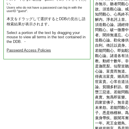
い。
亦無示。聽者問觀心
Users who do not have a password can log in with the
故。須造觀心論。戒
userID "guest".
知問觀心。心馬終不
本文をドラッグして選択するとDDBの見出し語
解内。淨名訶上首。
検索結果が表示されます。
須造觀心論。誦經得
問觀心。破一微塵中
Select a portion of the text by dragging your
者。聞持無遺忘。心
mouse to view all terms in the text contained in
造觀心論。勸化修供
the DDB. ・
自利。倚託以資身。
Password Access Policies
若能問觀心。即如駝
觀心論。諸道各有法
教。動經十數年。非
是迦毘梨。仙聖豈聽
心論。富貴而無道。
得眞法富貴。雖高而
世富貴。心常在道法
論。貧賤多姧諂。窺
墮三惡道。若能問觀
眞實。無爲即富樂。
四衆皆佛子。無非是
未來怨。若能問觀心
子。悉是栴檀林。爲
衰身帶疾。眼闇耳漸
一年。死王金翅鳥。
氣絶豈能言。爲是因