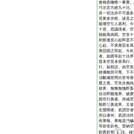
會相呑噉惟一事實。
巧示言方經九十日。
具一切法亦不可盡多
見衆多亦然。諸見之
能壞空引人甚利。今
十意。思議境者。空
熱能爲病因。空非十
刹那邊見心起即是不
心起。不當善惡名爲
善惡因之而起。今此
者。如因等起十法界
昔未空見未曾爲行。
行。如前説。由空造
經佛敬田可尊。下不
法斷滅世間出世等善
愛之善。空見永無純
獄界。無慚無愧即畜
自活即餓鬼界。破齋
因空行善者。持戒苦
熟即三善道界。又發
生聲聞者。若謂空者
所以者何。若證法性
依果報。果報是汚穢
等皆依於色。受納空
貎異於有
1
法。縁