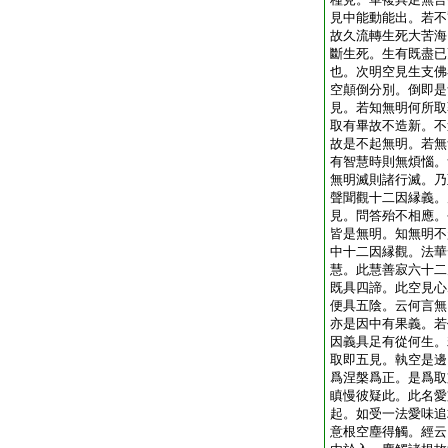
見中能動能出。若不
故久流轉生死大苦海
斷生死。生有既盡已
也。次明空見生支佛
空顛倒分別。倒即是
見。若知無明何所取
取有畢故不造新。不
故是不起無明。若無
有智慧時則無煩惱。
無明滅則諸行滅。乃
聲聞觀十二因縁義。
見。問答殆不相應。
皆是無明。知無明不
中十二因縁觀。法華
慧。此慧善寂六十二
既具四諦。此空見心
便具五陰。云何言無
亦是因中有果義。若
因義具足有從何生。
取即五見。執空是邊
爲涅槃爲正。是爲取
瞋慢彼疑此。此名愛
起。如受一法愛味追
意根空塵得觸。經云