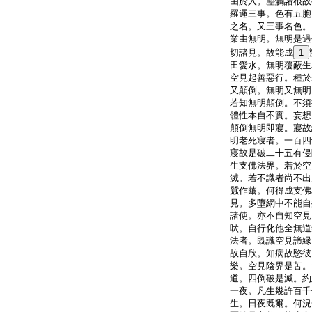
由於入。塵觸諸根故
羅邏三事。色有五胞
之名。又三事名色。
業由無明。無明是過
切諸見。故能成
1
田愛水。無明覆蔽生
空見起善惡行。種於
又顛倒。無明又無明
若知無明顛倒。不須
體性本自不實。妄想
顛倒無明即寢。寢故
明老死寢者。一百四
寢故是破二十五有侵
生支佛法界。若於空
滅。若不識者尚不出
蠶作繭。何得成支佛
見。多墮網中不能自
諸使。亦不自知空見
吠。自行化他全無道
法者。既識空見諦縁
故自欣。知病故愍彼
樂。空見陰界是苦。
道。四倒破是滅。約
一夜。凡生幾許百千
生。日夜既爾。何況