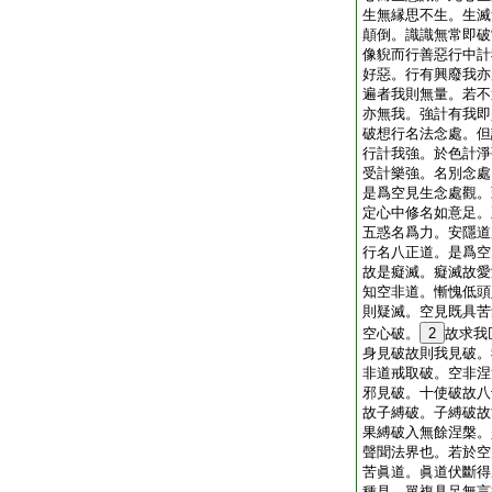
生無縁思不生。生滅
顛倒。識識無常即破
像貎而行善惡行中計
好惡。行有興廢我亦
遍者我則無量。若不
亦無我。強計有我即
破想行名法念處。但
行計我強。於色計淨
受計樂強。名別念處
是爲空見生念處觀。
定心中修名如意足。
五惑名爲力。安隱道
行名八正道。是爲空
故是癡滅。癡滅故愛
知空非道。慚愧低頭
則疑滅。空見既具苦
空心破。
2
故求我
身見破故則我見破。
非道戒取破。空非涅
邪見破。十使破故八
故子縛破。子縛破故
果縛破入無餘涅槃。
聲聞法界也。若於空
苦眞道。眞道伏斷得
種見。單複具足無言