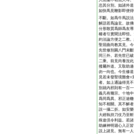
恣其分別。如諸外道
如快馬見鞭影即便得
不斷。如爲牛馬説法
解語若爲論玄。故佛
分形散質爲師爲友導
權者引實聞法即悟。
約法論方便之二教。
聖屈曲尚教其見。今
先世修別圓八門未斷
同三外。若先世已破
二乘。前見尚養況此
撥屬外道。又取助邊
勿一向也。今生修道
見若未發聖境難會
○
者。如上通論得見不
別就内邪則有一百一
義凡有幾宗。十地中
爲同爲異。邪正途轍
知不相關。其不解者
説一攝二折。如安樂
大經執持刀仗乃至斬
殊途倶令利益。若諸
助練神明迴心入正皆
説上諸見。無有一人