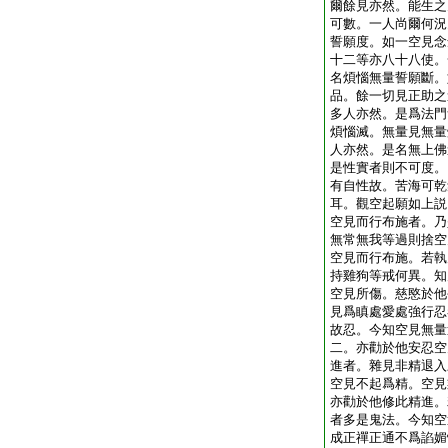
爾餘見亦然。能生之
可數。一人尚爾何況
誓願度。如一空見念
十二等亦八十八使。
名煩惱無量誓願斷。
品。餘一切見正助之
多人亦然。是爲法門
煩惱滅。無量見無量
人亦然。是名無上佛
是性實者則不可度。
有自性故。苦海可乾
耳。觀空起願如上説
空見而行布施者。乃
無常無我等過則捨空
空見而行布施。若執
持雞狗等戒何異。知
空見所傷。慈愍於他
見爲瞋處愛處強行忍
故忍。今知空見無量
二。亦勸於他安忍空
進者。雜見非精退入
空見不起爲精。空見
亦勸於他修此精進。
者多是鬼法。今知空
成正禪正通不爲諂媚