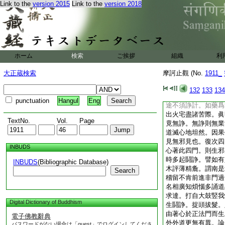
Link to the
version 2015
Link to the
version 2018
道密悟。而其法門但
由著心著於著法因果
生邪見也。若三藏四
法。體是清淨滅煩惱
五百所申亦能得道。
一百年。十萬人出家
ホーム
検索
ご挨拶
組織
利
十萬人出家。一萬人
不著無著法。發心眞
大正蔵検索
摩訶止觀 (No.
1911_
滅朝不保夕。志求出
起戲論。譬如有人欲
132
133
134
從四門入。何暇盤停
punctuation
Hangul
Eng
途不須諍計。如藥爲
出火宅盡諸苦際。眞
TextNo.
Vol.
Page
竟無諍。無諍則無業
道滅心地坦然。因果
見無邪見也。復次四
INBUDS
心著此四門。則生邪
時多起鬪諍。譬如有
INBUDS
(Bibliographic Database)
木評薄精麁。謂南是
Search
稽留不肯前進非門過
名相廣知煩惱多誦道
求達。打自大鼓竪我
Digital Dictionary of Buddhism
生鬪諍。捉頭拔髮。
由著心於正法門而生
電子佛教辭典
外外道更無有異。論
パスワードがない場合は「guest」でログインしてくださ