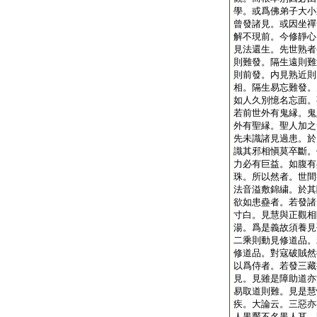
學。或爲佛弟子大小
曾發諸見。或因坐禪
解不現前。今修靜心
見法還生。先世熟者
則難發。隔生遠則難
則前發。内見熟近則
相。隔生易忘難發。
如人久別憶名忘面。
若前世外有鬼縁。鬼
外有聖縁。聖人加之
先未識諸見過患。於
識其邪相愼莫卒斷。
力必有巨益。如腹有
珠。所以然者。世間
法音溢敷錦繍。於其
欲如患蠱者。若發諸
寸白。見慧與正觀相
湯。爲是義故須養見
二乘則動見修道品。
修道品。對寇破賊然
以爲侍者。若發三藏
見。見雖是障助道亦
易取道則難。見是慧
疾。大論云。三惡亦
人黒黶不名黒人耳。