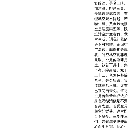
於餘法。是名五陰。
加意識。即是三界。
是瞋處愛處慢處。有
理就空疑不得起。若
喍生疑。又今雖無疑
空是理應與聖等。既
誰計空計空者我。我
空生我。謂我行我解
邊不可捨離。謂因空
空爲戒。非雞狗等非
取。計空爲空實非理
見取。空見偏僻即是
生。欲苦下具十。集
下有八除身邊。滅下
三十二。色無色各除
八使。是名集諦。集
流轉長爪不識。復有
已來尚自未免。何得
空見苦集苦集皆依於
身色汚穢汚穢是不淨
名身念處。若受空見
順空即樂受。違空即
苦不樂受。三受即三
倒。若知無樂破樂顛
心而生意識。此心生