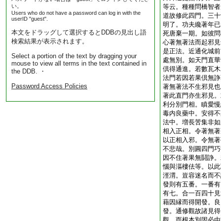
い。
等云。種種問橋智者
Users who do not have a password can log in with the
道故修此四門。三十
userID "guest".
明了。功夫纔著年已
本文をドラッグして選択するとDDBの見出し語
死唐棄一期。如彼問
検索結果が表示されます。
心著無著法而起邪見
是正法。近通化城前
Select a portion of the text by dragging your
處無別。如天門直華
mouse to view all terms in the text contained in
倶得通進。若數瓦木
the DDB. ・
法門若因若果倶無諍
Password Access Policies
著無著法不生邪見也
著此直門亦生邪見。
利分別門相。瞋愛慢
毒内良藥中。安得不
法中。増長苦集非如
相入正相。令著無著
以正相入邪。令無著
不悲哉。別圓四門巧
因不住著果無鬪諍。
惱與漚樓佉等。以此
涇渭。豈容迷名而不
發則有五番。一番有
有七。合一百四十見
藉因縁而得開發。良
發。通修觀故諸見得
觀。而根本別因必由