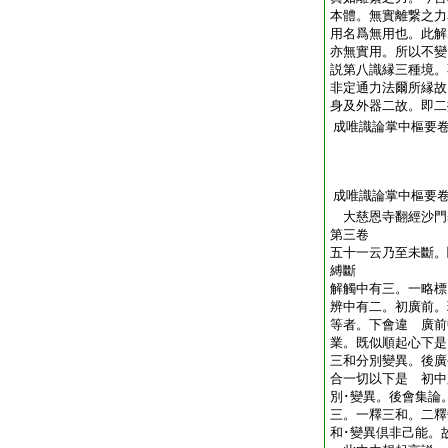
本體。無實離繋之力
用名爲無用也。此解
亦無實用。所以不
説第八識縁三種境。
非定通力法爾所縁故
身及外器二故。即二
成唯識論掌中樞要
成唯識論掌中樞要
大慈恩寺翻經沙
第三卷
五十一云乃至未斷。
縛斷
解觸中有三。一略標
辨中有二。初廣前。
等者。下會違 廣前
業。既似順起心下是
三和分別變異。後廣
合一切以下是 初中
別･變異。後會集論
三。一釋三和。二釋
和･變異倶非己能。