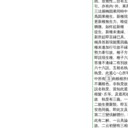
因。並無性二合有五
引。亦有内･外。果
三法展轉因果同時中
爲因果種生。新種現
更新種無生力。唯從
猶微。如何起新種 
從生。新種未逢縁。
新所起即言縁已具。
稱具答新現能熏四義
種未逢加行引故不縁
勢力牽引故。種子方
即説現生種。種子六
答逢不逢縁二有別
六十六説。五相名執
執受。此遮心･心所
中所有
3
肉根根所
不屬根色。非執受故
説名執受。當知此遮
根髮･爪等。及遮死
故 執受有三義。一
二能生覺聚類。即五
安危同義。即此文
第二三變倶解體行。
此有二解。一云具論
故。二云初變有三相