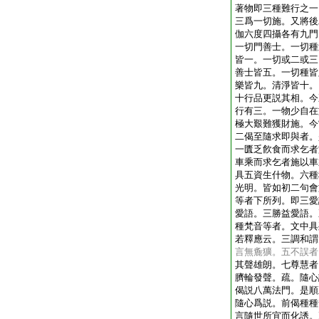
著物即三種難行之一
三爲一切施。又將後
伽六度四攝各有九門
一切門善士。一切種
皆一。一切或二或三
善士皆五。一切種皆
樂皆九。清淨皆十。
十行品更説其相。今
行有三。一物少自在
極大艱難獲財施。今
二偈至隨求即與者。
一匱乏飮食而求乞者
車乘而求乞者施以車
具五資生什物。六種
光明。皆如初二句會
等者下所列。即三愛
愛語。三勝益愛語。
種梵音等者。文中具
若釋應云。三調和謂
言無麁獷。五不誤者
其聲雄朗。七尊慧者
臍輪發聲。疏。隨心
偈説八萬法門。是順
隨心爲説。前偈種種
言隨世所宜而化誘。