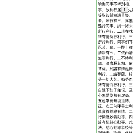
瑜伽同事不擧別相。
事。故利行居
1
先
等取毀譽稱譏苦樂。
者。難行有三。亦無
難行同事。謂一諸未
所行利行。二現在耽
諸有情所行利行。三
所行利行。同事例耳
忍苦。疏。一即十種
清淨有五。二依内清
無罪利行。二不轉利
應。論廣釋其相。依
菩薩。於諸有情起廣
利行。二諸菩薩。於
受一切大苦。劬勞而
諸有情而行利行。三
自謙下如子如僕。及
心無愛染無有虚僞。
五起畢竟無復退轉。
疏。次三句即善士利
眞實義勸導有情。二
行攝勝妙義勸導。四
於有情慈心勸導。此
法。慈心勸導擧後等
利行者。論云。此略