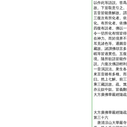
以作此等語説。答爲
故。下並取意引之。
言音皆能善解故。謂
三復次有所化者。依
化。有所化者。依佛
四復有説者。佛以一
令一切所化有情皆得
在神力。而於境界不
耳見諸色等。通圓音
藏故。諸讃佛頌言多
眠等皆過實也。五復
境。隨所欲語皆能作
説。六復次佛語輕利
一音演説法。衆生各
來言音雖有多種。而
曰。然上七解。前三
乘三藏説故。疏。篾
亦云奴中奴。皆義翻
大方廣佛華嚴經隨疏
大方廣佛華嚴經隨疏
第三十六
唐清涼山大華嚴