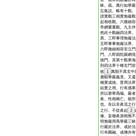
昧。疏。萬行如華嚴
忘集説。略有十觀。
證實觀三相實無礙觀
起相收觀。六微細容
帝網重重觀。九主伴
然此十觀融四法界。
異。三即事理無礙法
五即事事無礙法界。
六即微細相容安立門
門。八即因陀羅網境
徳門。其第十觀果海
則四法界十種玄門皆
收
1
萬類不異玄中
廣顯華嚴義竟。又還
稱實成徳。普周法界
結實之用。行有感果
所以擧華爲喩。嚴者
眞。性相兩亡。能所
也。良以非眞流之行
之行。不從眞起
2
修。妄徹眞源相無不
明無礙用爲華嚴三昧
行嚴於法界。成於法
行布圓融。成佛亦有