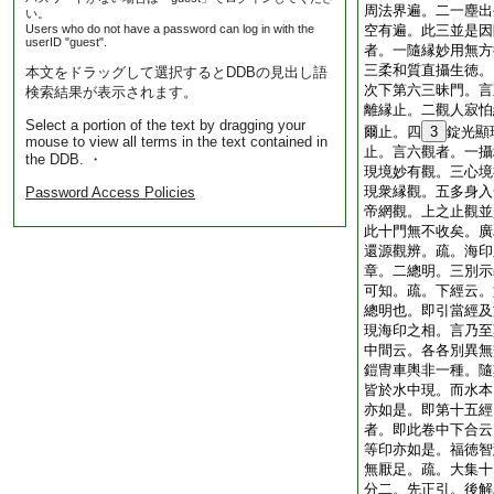
周法界遍。二一塵出
い。
Users who do not have a password can log in with the
空有遍。此三並是因
userID "guest".
者。一隨縁妙用無方
三柔和質直攝生徳。
本文をドラッグして選択するとDDBの見出し語
次下第六三昧門。言
検索結果が表示されます。
離縁止。二觀人寂怕
Select a portion of the text by dragging your
爾止。四
3
錠光顯
mouse to view all terms in the text contained in
止。言六觀者。一攝
the DDB. ・
現境妙有觀。三心境
現衆縁觀。五多身入
Password Access Policies
帝網觀。上之止觀並
此十門無不收矣。廣
還源觀辨。疏。海印
章。二總明。三別示
可知。疏。下經云。
總明也。即引當經及
現海印之相。言乃至
中間云。各各別異無
鎧冑車輿非一種。隨
皆於水中現。而水本
亦如是。即第十五經
者。即此卷中下合云
等印亦如是。福徳智
無厭足。疏。大集十
分二。先正引。後解