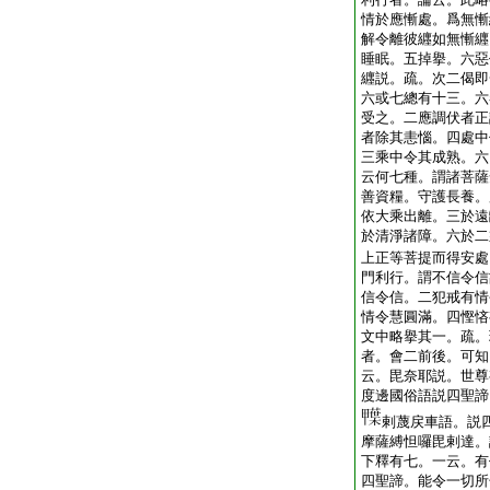
情於應慚處。爲無慚
解令離彼纒如無慚纒
睡眠。五掉擧。六惡
纒説。疏。次二偈即
六或七總有十三。六
受之。二應調伏者正
者除其恚惱。四處中
三乘中令其成熟。六
云何七種。謂諸菩薩
善資糧。守護長養。
依大乘出離。三於遠
於清淨諸障。六於二
上正等菩提而得安處
門利行。謂不信令信
信令信。二犯戒有情
情令慧圓滿。四慳悋
文中略擧其一。疏。
者。會二前後。可知
云。毘奈耶説。世尊
度邊國俗語説四聖諦
剌蔑戻車語。説
摩薩縛怛囉毘剌達。
下釋有七。一云。有
四聖諦。能令一切所