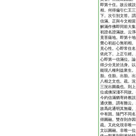
即第十住。故云彼説
相。何得偏引仁王三
下。次引別文答。謂
信滿。正與今文相當
解滿作佛即同前大集
初證名證滿故。云淨
竟菩薩地。即第十地
覺心初起心無初相。
見心性。心即常住名
依此下。上正引經。
心即第一信滿位。論
得少分見於法身。以
能現八種利益衆生。
胎。住胎。出胎。出
八相之文也。疏。況
三況出圓義也。則上
位成佛深淺不同故。
今約信滿猶寄終教説
通伏難。謂有難云。
故爲此通明其無礙。
中有因。隨門不同名
得圓融。雙存則亦因
疏。又此化現非唯一
文以圓融。非唯一位
依一類界則顯遍於時