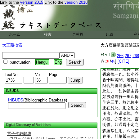
則同。四即勢力。五
Link to the
version 2015
Link to the
version 2018
蘊義。然疏五義皆言
尚不得疥癩野干等者
四。疏。初三頌明十
義理。並如本品。但
前正心但聞讃毀不動
ホーム
検索
ご挨拶
組織
利
深而心不退故爲増上
皆隱位名存其中行。
大正蔵検索
大方廣佛華嚴經隨疏演義
不全次第者。意明圓
猶離世間品。六位頓
266
267
268
位位頓修故。若一向
点:
無
/
有
]
[CITE]
punctuation
Hangul
Eng
義耳。疏。以若有彼
是圓融義。纔得一位
香纔燒一丸。如小芥
TextNo.
Vol.
Page
香十味齊聞。若得沈
酥合則得龍腦等。十
INBUDS
此知。非如鉤鎖由得
如渉路若行一里即得
INBUDS
(Bibliographic Database)
則進三里。故此位中
Search
正在於此。思之思之
用者。然還源觀。立
六觀。亦不出此。言
明體。即通爲十定之
Digital Dictionary of Buddhism
森羅常住用。即此第
電子佛教辭典
在用。即華嚴三昧。
パスワードがない場合は「guest」でログインしてくださ