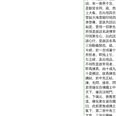
頭。有一善男子言。
是餘皆全同。疏。然
上大集。言出現四天
譬如大海普能印現四
身形像。是故共説以
如是。普現一切衆生
所現是故説名諸佛菩
印現衆生心。以此説
諸心行。是故説名爲
三別顯義類也。疏。
今經。於一念頃遍十
所拒者。即指上引。
引之經。及出現品。
不待對是故常現者。
即爲揀異。由十成九
十是横説。故爲揀也
總結。於中先正結。
揀。先問。後答。問
若菩薩住百佛國土中
天下。修百法明門。
生。下偈云。善覺菩
道。權化衆生遊百國
曰。此前更無成佛之
集下。第二答中有三
文答。三況出圓融。