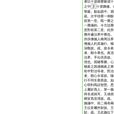
者以十波羅蜜嚴成十
之中
3
十度圓修。
華嚴。餘如題中。第
疏。次半頌擧一例餘
前第一意。既一塵之
一塵攝刹。今方説塵
意對前第二意。此所
塵外遍法界中塵也。
供供佛施人稱周法界
佛施人約其施行。稱
深觀故。疏。故令眞
者。顯今果也。眞流
法界。手出供具故。
境也。因雖尊勝。心
稱眞之因感稱眞之果
初半對治等者。對治
者。順心令喜故。隨
行不同生善異故。如
心明利爲説智慧。悉
上屬於爲人。第一義
得名成就耳。又成就
檀皆爲見理故。疏。
施攝中。前二偈有兩
王位皆屬外財故。王
財。疏。又此施位下