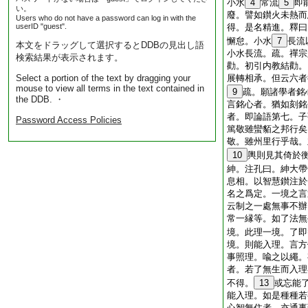
小水
4
常流
5
即
い。
廢。譬如鑚火未熱而
Users who do not have a password can log in with the
userID "guest".
得。是名精進。釋曰
懈怠。小水
7
長流
本文をドラッグして選択するとDDBの見出し語
小水長流。疏。禪宗
検索結果が表示されます。
勸。初引内教結勸。
Select a portion of the text by dragging your
展轉相承。但云六者
mouse to view all terms in the text contained in
9
疏。願諸學者銘
the DDB. ・
言銘心者。猶如刻銘
者。即論語第七。子
Password Access Policies
篤敬雖蠻貊之邦行矣
敬。雖州里行乎哉。
10
輿則見其倚於
紳。注孔曰。紳大帶
息相。以智慧鑚注於
名之爲定。一境之言
云制之一處無事不辦
常一縁等。如了法無
境。此理一境。了即
境。則能入理。言方
事照理。喩之以繩。
者。若了無生而入理
不得。
13
或忘能
能入理。如是種種若
心智無住者。亦通事