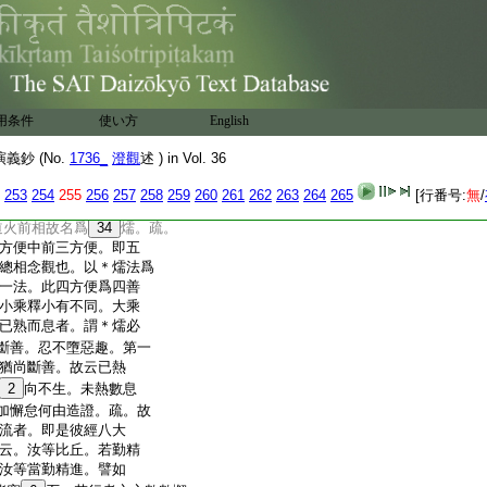
不益。修則有益。疏。然
論八十五説。彼云。又
通慧。謂有勢力
有精進者。由加行精
廣大法中無怯劣精進
。
31
由寒熱蚊虻等所不能動
用条件
使い方
English
者。由於無下劣無
不同耳。疏。此喩約聞下。
鈔 (No.
1736_
澄觀
述 ) in Vol. 36
一通明三慧釋。二約修
不
32
息相。疏。聖道如火
253
254
255
256
257
258
259
260
261
262
263
264
265
[行番号:
無
/
即倶舍論文。謂聖道如
道火前相故名爲
34
燸。疏。
方便中前三方便。即五
總相念觀也。以＊燸法爲
一法。此四方便爲四善
小乘釋小有不同。大乘
已熟而息者。謂＊燸必
斷善。忍不墮惡趣。第一
猶尚斷善。故云已熱
2
向不生。未熱數息
加懈怠何由造證。疏。故
流者。即是彼經八大
云。汝等比丘。若勤精
汝等當勤精進。譬如