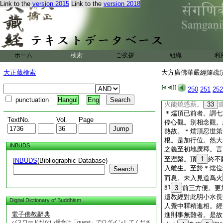
意。雖多人同見不修
Link to the
version 2015
Link to the
version 2018
有五相等者。即瑜伽
有五相發勤精進速證
者。由被甲精進故。
進故。有勇捍者。由
故。有
30
堅猛者
ホーム
検索
ご挨拶
組織
利
精進故。有不捨善軛
喜足精進故。今但次
大正蔵検索
大方廣佛華嚴經隨疏演義
別釋此喩。於中四。
消經。三結勸。四示
250
251
252
等者。二約修消經。
punctuation
Hangul
Eng
火能燒惑薪。
33
＊燸頂已前者。謂七
TextNo.
Vol.
Page
停心觀。別相念觀。
熱故。＊燸頂忍世第
根。是加行位。然大
INBUDS
之義至初地廣釋。言
至涅槃。頂
1
終不
INBUDS
(Bibliographic Database)
入離生。至於＊燸位
Search
而息。未入見道爲火
即
3
前三方便。更
遺教經對此明小水長
Digital Dictionary of Buddhism
人覺中釋精進相。經
電子佛教辭典
進則事無難者。是故
パスワードがない場合は「guest」でログインしてくださ