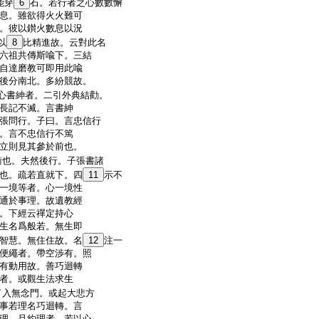
能穿
6
石。若行者之心數數懈
息。雖欲得火火難可
。彼以鑚火數息以況
以
8
比精進故。云對此名
六祖共傳斯喩下。三結
自達磨教可即用此喩
後分南北。多紛競故。
心書紳者。二引外典結勸。
長記不滅。言書紳
張問行。子曰。言忠信行
。言不忠信行不篤
立則見其參於前也。
衡也。夫然後行。子張書諸
也。疏若直就下。四
11
示不
一境等者。心一境性
通於事理。故遺教經
。下經云禪定持心
生名爲般若。無生即
智慧。無住住故。名
12
注一
便繩者。帶空渉有。照
有動用故。善巧迴轉
者。或觀生法求生
了入無念門。或起大悲方
事若理名巧迴轉。言
理。且約理者。若以心