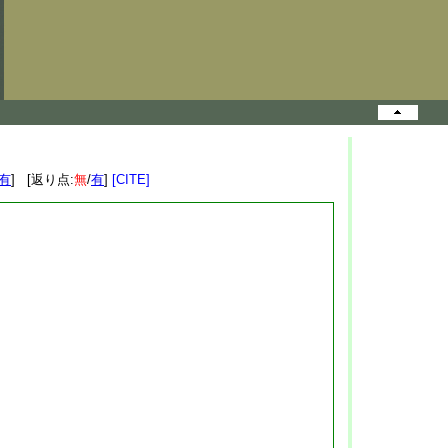
有
] [返り点:
無
/
有
]
[CITE]