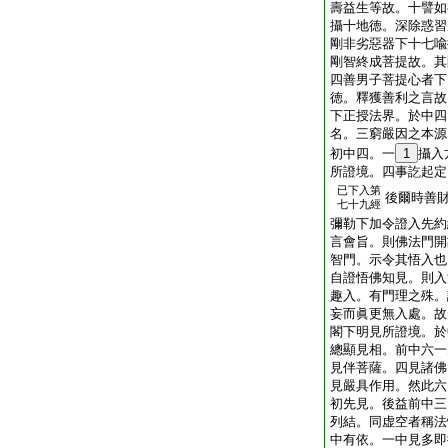
壽益生等故。十譬如
攝十地徳。深除惑習
剛非劣惡器下十七喩
剛智終成菩提故。其
四善男子菩提心者下
徳。釋獲善利之言故
下正授法界。於中四
名。三窮嚴因之本源
初中四。
一
1
攝入
所證境。四事訖起定
已下入第
後爾時善
七十九經
彌勒下加令證入先約
言會旨。則佛法門開
智門。示令其悟入也
自證悟佛知見。則入
趣入。有門理之殊。
妄而眞更無入處。故
閣下明見所證境。於
總顯見相。前中六一
見伴菩薩。四見諸佛
見嚴具作用。然此六
初先見。後益前中三
列結。同虚空者稱法
中有依。一中見多即