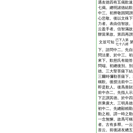
遇友徳四有五偈歎速
七偈。總明諸徳結歎
中三。初辨敬因聞讃
心悲敬。後以文殊下
力者。表由信智故。
云盈手者。信智滿故
辦當果故。第四再讃
已下入第
文並可知
七十八經
下。諮問中二。先自
問法要。於中三。初
來下。歎慈氏有能答
問端。初總後別。別
徳。三大聖菩薩下結
三爾時彌勒菩薩下。
稱歎。後授法前中二
即是歎人。後爲善財
前中亦二。先指人示
下正讃其徳。於中四
所乘廣大。三明具徳
初中二。先總顯精勤
勤之相。謂一時之勤
一念無懈。故爲可稱
者。古有多釋。一云
首云。前後諸友總五