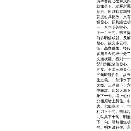
廣擧菩提心徳釋成四
就如是下。結釋所屬
意云。所以歎善哉獲
菩提心具徳故。文有
種發心。頓具諸位功
一十八句明菩提心。
下一百三句。明菩提
前多明信成就。及解
發心。故文多云得。
徳。高齊佛果。後段
多無量今初段中分二
文通横竪。横則一一
竪則別配諸位發心。
究竟。不出三種發心
三句即種性住。故云
生之義。二如淨水下
之益。三淨目下十六
中義故。四如大海下
象下十句。増上心住
分相應増上慧住。中
去。七如意珠下十句
利刀下十句。明縁起
九臥具下十句。明無
下十句。明無相無功
句。明無礙解住。言