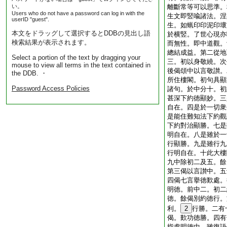
い。
離斷常等可以思準。
Users who do not have a password can log in with the
生文即竪喩諸法。涅
userID "guest".
生。如蝋印印泥印壞
本文をドラッグして選択するとDDBの見出し語
於横竪。了世心現亦
検索結果が表示されます。
而無性。即中道觀。
總結成益。第二從地
Select a portion of the text by dragging your
三。初以身敬繞。次
mouse to view all terms in the text contained in
後偈頌中以言敬讃。
the DDB. ・
所住樓閣。初句具顯
Password Access Policies
諸句。於中分十。初
甚深下約徳顯妙。三
自在。四是於一切衆
是能住難知法下約觀
下約對治顯勝。七是
明自在。八是雖於一
行顯勝。九是雖行九
行明自在。十此大樓
九中除初二及五。餘
第三偈以言讃中。五
四偈七言擧徳歎處。
明徳。前中二。初二
徳。餘偈別約徳行。
利。
2
行勝。二有
偈。歎功徳勝。四有
指處明徳中。雖復語