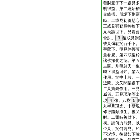
善財童子下一處見多
明得益。第二纔始稽
先總標。所謂下別顯
時。二或見初得慈心
三或見彌勒爲轉輪下
見爲護世下。見處會
會殊。
3
後或見讃
或見彌勒於百千下。
菩薩下。明見伴菩薩
量眷屬。第四或復於
諸佛攝化之徳。第五
主閣。別明慈氏一生
時下得益可知。第六
作用。於中十段。一
近聞。次又聞某處下
二見寶鏡作用。三見
威儀。五見瓔珞等出
現
4
像。八樹
5
九半月現光。十壁現
修行隨類攝生。後又
財。二爾時善財下。
初。謂何力能見。以
位見。於何處見。如
不説境。後譬如下喩
者所喩別故。然有二