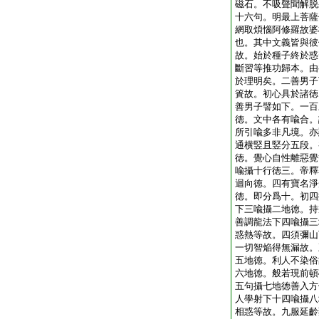
磁石。不吸聲聞解脱
十六句。明最上菩薩
網取煩惱阿修羅故婆
也。其中文義皆與彼
故。始於種子終於惑
斷習等推功歸本。由
於理明矣。二善男子
簣故。初心具於諸徳
善男子譬如下。一百
徳。文中各有喩合。
所引喩多非凡境。亦
通横竪且竪分五段。
徳。覺心自性離惡覺
喩攝十行徳三。帝釋
迴向徳。四有寶名淨
徳。即分爲十。初四
下三喩攝二地徳。持
善調龍法下四喩攝三
惑熱等故。四須彌山
一切智焔得無漏故。
五地徳。利人不染俗
六地徳。般若現前頓
五句攝七地徳善入方
人學射下十四喩攝八
相惑等故。九服延齡