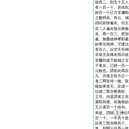
徳爲二。則五十五人
有一百一十。若依此
經百一十已方至彌勒
之數明矣。有云。減
謂此前除遍友。但五
百二人遍友指示衆藝
友。爲一百三。更加
處。無憂徳神摩耶處
妙華光明神。守護法
有百八。以空天等相
非前主友稱名指示故
若爾則違下餘城之言
子童女。已經一百一
云餘也。謂若此爲百
九。并後文殊方正一
者三釋皆得一種。取
薩如來使天。足成一
以彼二聖亦教善財。
之言。但是譯者之意
通取前後。於義無妨
又云過百一十由旬。
表故。謂除
3
佛位
百一十。一中具十故
設有三賢亦唯具十。
進。則開十信爲一故