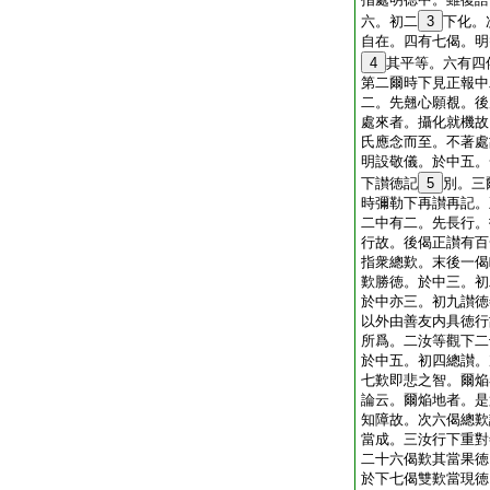
六。初二
3
下化。
自在。四有七偈。明
4
其平等。六有四
第二爾時下見正報中
二。先翹心願覩。後
處來者。攝化就機故
氏應念而至。不著處
明設敬儀。於中五。
下讃徳記
5
別。三
時彌勒下再讃再記。
二中有二。先長行。
行故。後偈正讃有百
指衆總歎。末後一偈
歎勝徳。於中三。初
於中亦三。初九讃徳
以外由善友内具徳行
所爲。二汝等觀下二
於中五。初四總讃。
七歎即悲之智。爾焔
論云。爾焔地者。是
知障故。次六偈總歎
當成。三汝行下重對
二十六偈歎其當果徳
於下七偈雙歎當現徳