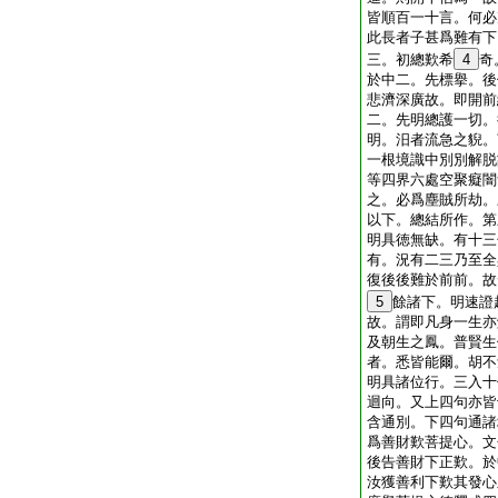
皆順百一十言。何必
此長者子甚爲難有下
三。初總歎希
4
奇
於中二。先標擧。後
悲濟深廣故。即開前
二。先明總護一切。
明。汨者流急之貎。
一根境識中別別解脱
等四界六處空聚癡闇
之。必爲塵賊所劫。
以下。總結所作。第
明具徳無缺。有十三
有。況有二三乃至全
復後後難於前前。故
5
餘諸下。明速證
故。謂即凡身一生亦
及朝生之鳳。普賢生
者。悉皆能爾。胡不
明具諸位行。三入十
迴向。又上四句亦皆
含通別。下四句通諸
爲善財歎菩提心。文
後告善財下正歎。於
汝獲善利下歎其發心