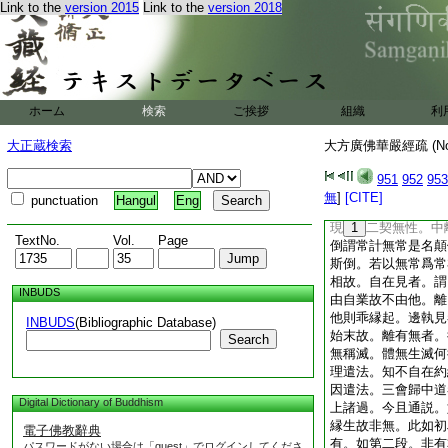
Link to the
version 2015
Link to the
version 2018
正。各有申敬。前中
定敬讃。前中三。初
三總結成益。今初。
加行。信願者是定因
現下別顯定用。即雙
即智定之妙用。於中
ホーム
検索
ご挨拶
組織
利
虚空下契法性之眞源
法界之深觀。於中三
大正蔵検索
大方廣佛華嚴經疏 (N
於斷下智契無性。三
下會歸中道。此三無
951
952
953
報酬善惡故云業起。
無
]
[CITE]
punctuation
Hangul
Eng
起。自修成佛信爲道
現
1
二契無性。中
TextNo.
Vol.
Page
倒謂常計無常是名顛
斯倒。若以無常爲常
相故。自在見者。謂
INBUDS
由自業故不由他。離
他則乖縁起。邊執見
INBUDS
(Bibliographic Database)
始末故。離有無者。
Search
無稱滅。體無生滅何
理遣法。知不自在約
因遣法。三會歸中道
Digital Dictionary of Buddhism
上諸過。今且通説。
縁生故非無。此如初
電子佛教辭典
有。如第二段。非有
パスワードがない場合は「guest」でログインしてくださ