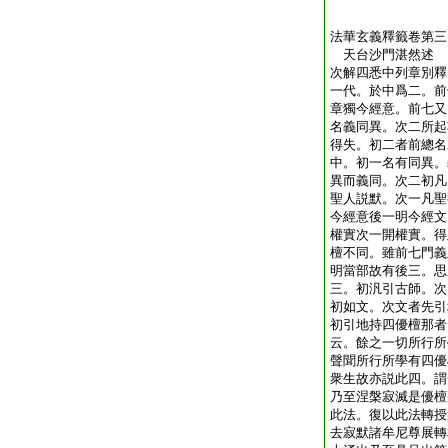
法華玄義釋籤卷第三
天台沙門湛然述
次解四悉中列章別釋
一代。於中爲二。前
章獨今經意。前七又
名義同異。次二所起
得失。初二者前總名
中。初一名有同異。
異而義同。次二初凡
聖人説默。次一凡聖
今經意後一明今經文
權實次一開權實。得
檀不同。雖前七門義
明當部故有後三。思
三。初汎引古師。次
初如文。次文者先引
初引地持四優檀那者
云。餘之一切所行所
聲聞所行所學有四優
衆生故亦説此四。謂
乃至涅槃寂滅是優檀
此法。復以此法轉授
去寂默諸牟尼尊展轉