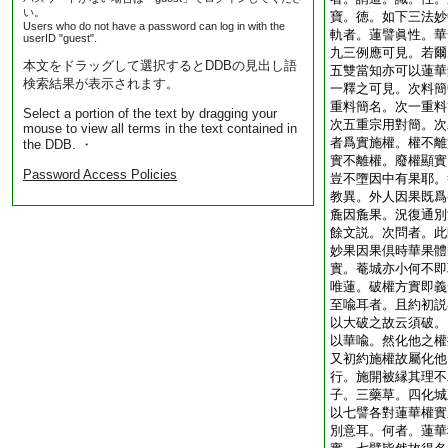
い。
寶。徳。如下三法妙
Users who do not have a password can log in with the
軌者。蓮譬眞性。華
userID "guest".
九三例應可見。若爾
本文をドラッグして選択するとDDBの見出し語
五雙當知亦可以蓮華
検索結果が表示されます。
一釋之可見。次料簡
重料簡名。次一重料
Select a portion of the text by dragging your
次五重宗用對簡。次
mouse to view all terms in the text contained in
者爲實施權。權不離
the DDB. ・
實不離權。廢權顯實
Password Access Policies
豈不墮因中有果耶。
教異。外人因果既爲
麁因麁果。況復通別
餘文説。次問者。此
妙果因果倶時華果體
實。菴城亦小何不即
唯蓮。破權方實即義
至喩耳者。且約初説
以大破之故云須破。
以華喩。然化他之權
又初約施權故屬化他
行。施開被縁其理不
子。三藥草。四化城
以七譬各對蓮華權實
別意耳。何者。蓮華