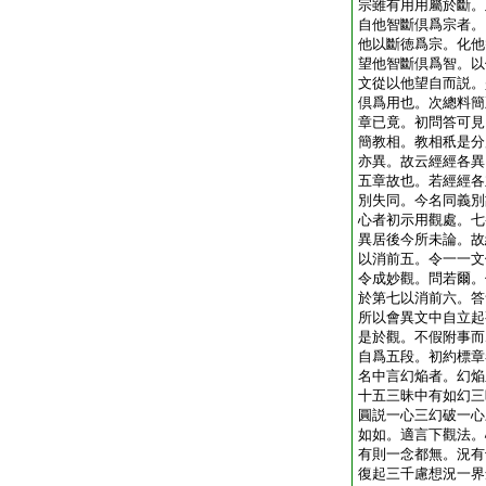
宗雖有用用屬於斷。
自他智斷倶爲宗者。
他以斷徳爲宗。化他
望他智斷倶爲智。以
文從以他望自而説。
倶爲用也。次總料簡
章已竟。初問答可見
簡教相。教相秖是分
亦異。故云經經各異
五章故也。若經經各
別失同。今名同義別
心者初示用觀處。七
異居後今所未論。故
以消前五。令一一文
令成妙觀。問若爾。
於第七以消前六。答
所以會異文中自立起
是於觀。不假附事而
自爲五段。初約標章
名中言幻焔者。幻焔
十五三昧中有如幻三
圓説一心三幻破一心
如如。適言下觀法。
有則一念都無。況有
復起三千慮想況一界