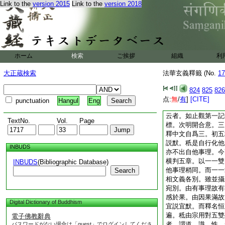
Link to the
version 2015
Link to the
version 2018
行者。但以用居第二
同。然約教中以妙法
説此法。若約行中以
云聞名故推理。雖譚
行故且從行説。若教
妙旨。故教行二途並
ホーム
検索
ご挨拶
組織
利
前而宗後者若説若行
因果故也。開示亦約
大正蔵検索
法華玄義釋籤 (No.
17
權妙名不立。餘如文
前引證各有所以。神
824
825
826
體次宗。序品約行故
点:
無
/
有
]
[CITE]
punctuation
Hangul
Eng
更重引開示悟入助成
云者。如止觀第一記
TextNo.
Vol.
Page
標。次明開合意。三
釋中文自爲三。初五
説默。秖是自行化他
INBUDS
亦不出自他事理。今
横判五章。以一一雙
INBUDS
(Bibliographic Database)
他事理稍同。而一一
Search
相文義各別。雖並攝
宛別。由有事理故有
感於果。由因果滿故
Digital Dictionary of Buddhism
宜説宜默。而釋名恒
遍。秪由宗用對五雙
電子佛教辭典
者。謂道。識。性。
パスワードがない場合は「guest」でログインしてくださ