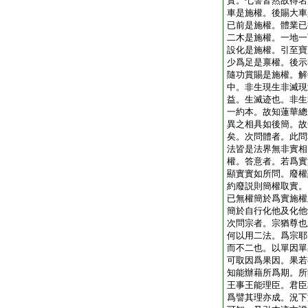
實。七譬皆然故得名
車是施權。後賜大車
已前是施權。體業已
二木是施權。一地一
設化是施權。引至寶
少爲足是禀權。後示
隨功賞賜是施權。解
中。非生現生非滅現
益。生滅迹也。非生
一約本。故知蓮華總
異之相具如後簡。故
矣。次問體者。此問
法皆是法界無非實相
權。答意者。若爲實
顯實實如所問。廢權
約廢説則簡權取實。
已無權簡於爲實施權
簡於自行化他及化他
次問宗者。宗猶尊也
何以用二法。爲宗耶
而不二也。以單因單
可取因爲果因。果若
知能辦藉所爲期。所
王事王能理臣。君臣
爲譬其理亦成。況下