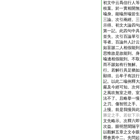
初文中云爲信行人等
枝葉。於一實相開無
喩身。能喩所喩皆生
三論。次引兩經。三
示得。初文大論四句
第一記。此四句中具
並失。次引百論單引
等者。百論外人計云
如盲跛二人相假能到
思惟故是故能到。身
喩邊相假能到。不取
而不跛如有行無解。
行。若解行具足猶如
顯得。云牟子有説行
記。以此二喩例釋大
嚴及今經可知。次何
之風吹無室之燈。室
法不了。且略擧一慢
之刃。傷智照之手。
上慢。前是我慢與此
勝定之手。若欲下示
文先略示。次釋六即
次益。眼明慧聞隔字
以觀解五章之文令眼
釋會異中二。先問起