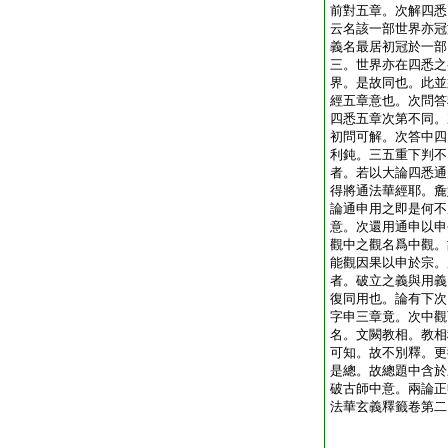
前對五章。次解四悉
云名該一部世界亦冠
義名最居初冠於一部
三。世界亦在四悉之
界。是故同也。此並
經五章意也。次問答
四悉五章次第不同。
初問可解。次答中四
利鈍。三五重下判不
者。若以大論四悉通
得將通法華經耶。麁
論通申用之即是何不
意。次還用通申以申
觀中之觀名爲中觀。
能觀因果以申於宗。
者。破立之義與用義
復同用也。論有下次
字申三章竟。次中觀
名。文闕教相。教相
可知。故不別釋。更
是總。故總題中含於
破古師中意。兩論正
法華玄義釋籤卷第二