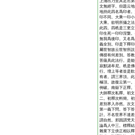
上涌出乃至具足出第
文無經字。但題云地
地持此四名爲印者。
印不同。大乘一印小
大乘。欲明所攝之法
此四。四秖是三更立
印生死一印印涅槃。
無我爲後印。又名爲
義全別。印是下釋印
屬世智故云世智所説
傳授有何差別。答教
菩薩具此法行。是能
寂默諸牟尼。秖是佛
行。増上等者並是歎
有者。謂三界頂。此
極頂。故復云第一。
例破。南嶽下正釋。
大師釋次私釋。初文
二。初釋次料簡。初
差別界入亦然。次文
第一義下問。答下答
計。不名世界不達差
謂自然。邪因謂梵天
論爲人中三。標釋結
雜業下立傍正相以釋