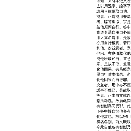
可知。又引本迹文證
去以用難宗。論字平
論用何故倶取自他。
簡者。正爲簡用兼爲
者。牒答重徴。宗是
益他應簡自行。答中
實道名爲自用自必簡
用大亦名爲用。是故
亦用自行權實。若用
利他。次並意者。宗
他宗。亦應倶取化他
簡他唯取於自。答意
宗。是故不取。並意
化他因果。共爲經宗
屬自行唯求佛果。尚
化他因果而自行耶。
次並者。用中亦不應
誘事不獲已。是故取
等者。正由向文或以
恐法雜亂。故須此問
有智斷爲同異耶。此
下答中於自於他各有
化他故也。故以宗用
得名各別。前文既以
今此自他各有智斷乃