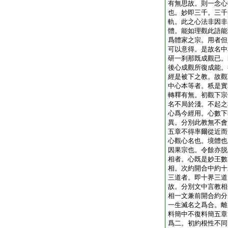
有無思故。則一念心
也。妙即三千。三千
軌。此之心法非因非
體。能如理觀此語能
爲體家之宗。用者但
可以意得。是故名中
研一刹那既成觀已。
後心成觀所復成能。
經是被下之教。故觀
中心本等者。秖是實
轉釋有無。初觀下宗
名不局於淺。不起之
心爲今經用。心數下
異。分別此教無不會
五章不得率爾從近而
心觀心名也。境體也
因果宗也。令餘亦脱
相者。心既是妙王數
相。次約開合中約十
三道者。即十界三道
故。分別文中言教相
相一文兼前開合約分
一生滅名之爲合。離
料簡中不復料簡五章
爲二。初約根性不同