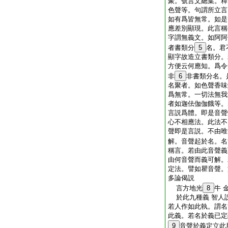
聚。號言文總集。釋
色聲等。句謂所立言
如有爲皆無常。如是
應差別顯現。此言稱
字謂無義文。如阿阿
者書類分
5
名。君
顯字故造立書類分。
方便云何應知。爲令
非
6
非書類分名。
名聚者。如色聲香味
爲無常。一切法無我
者如迦佉伽伽餓等。
言説爲體。即是音聲
心不相應法。此法不
聲即是言説。不由唯
解。音聲起於名。名
稱言。若由此音聲義
由何音聲而義可解。
定法。譬如瞿音聲。
多論偈説
言方地光
8
牛 
於此九種義 智人
若人作如此執。謂名
此義。若名於義已定
9
音聲於義定立此