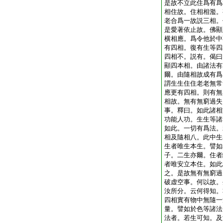
是故不立此住爲有爲
相住故。住相相濫。
老合爲一故説三相。
是愛著依止故。佛顯
横相應。爲令他於中
有四相。復有生等四
四相不。説有。偈曰
顯四本相。由諸法有
爾。由隨相故成有爲
謂生生住住老老無常
應更有四相。則有無
相故。無有無窮過失
事。釋曰。如此諸相
功能人功。生生等諸
如此。一切有爲法。
相及隨相八。此中生
生者唯生本生。譬如
子。二生亦爾。住者
者唯安立本住。如此
之。是故無有無窮過
破虚空事。何以故。
汝所分。云何得知。
四相實有物中無隨一
量。譬如於色等諸法
法者。若生可知。及