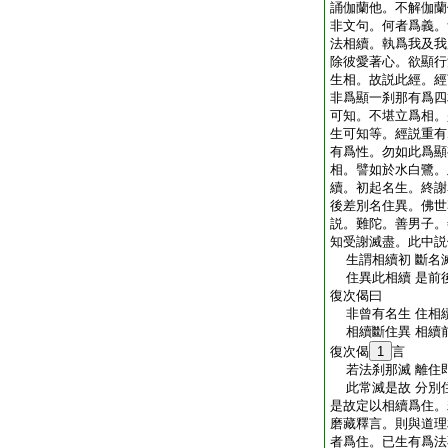
誦伽蘭他。不解伽蘭
非文句。何者爲義。
法相續。執爲我及我
除彼愛著心。欲顯行
生相。故説此經。經
非爲顯一刹那有爲四
可知。不堪立爲相。
生可知等。經説重有
有爲性。勿如此爲顯
相。譬如於水白鷺。
續。初起名生。終謝
後差別名住異。佛世
説。難陀。善男子。
知受謝滅盡。此中説
生謂相續初 斷名
住異此相續 是前
復次偈曰
非曾有名生 住相
相續斷住異 相續
復次偈
1
言
若法刹那滅 離住
此常滅是故 分別
是故定以相續爲住。
磨藏釋言。則與道理
者爲住。已生有爲法