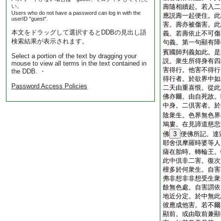
い。
壽隨相續起。若入二
Users who do not have a password can log in with the
應説壽一起便住。此
userID "guest".
害。壽亦被傷害。此
本文をドラッグして選択するとDDBの見出し語
義。若壽依止不可傷
検索結果が表示されます。
句義。第一句顯有障
賓國師判義如此。是
Select a portion of the text by dragging your
説。衆生所得身有四
mouse to view all terms in the text contained in
害得行。他害不得行
the DDB. ・
得行者。於欲界中如
Password Access Policies
二天由重喜恨。從此
佛亦爾。由自死故。
中身。二倶害者。於
陰衆生。色界無色界
鳩婁。在見諦道慈悲
佛
3
便佛所記。達
耶舍倶摩羅時婆等人
薩在胎時。轉輪王。
此中倶非二害。復次
檀多於何衆生。自害
弗非想非非想受生衆
餘無色處。自害謂依
地近分定。於中無此
彼應成他害。若不爾
顯前。或由取前兼顯