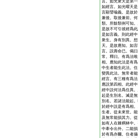
言。如梵衆天是第一
如經言。如光曜天是
言顯譬喩義。是故於
兼後。取後兼前。何
類。所餘類例可知。
是故不可引彼經爲此
是如言義。則此經中
衆生。身有別異。想
天。是故應知。如言
言。説壽命已。偈曰
常。釋曰。有爲法唯
相。應知此法是有爲
中生者能生此法。住
變異此法。無常者能
經言。有三種有爲法
應説第四相。此經中
經中説何法爲住異。
起是生別名。滅是無
別名。若諸法能起。
於經中説是有爲相。
生者。從未來世。能
及無常能損其力。從
如有人在棘稠林中。
中牽令出外。二能損
於有爲亦爾。住者攝