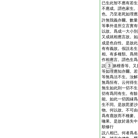
已生此智不應有若生
不應成。謂色家生。
色。乃至老死如理應
許無我義亦爾。數量
等事外道所立言實有
以故。爲成一大小別
又成就相應言故。如
成是色自性。是故此
有有義故。假説名生
相。有多種類。爲簡
作相應言。謂色生爲
説
3
旃檀香等。又
等如理應知亦爾。若
等無爲法不生。汝解
無爲恒有。云何得生
無生如此則一切不生
切有爲同有生。有餘
能。如此一切因縁爲
生不同。是故毘婆沙
物。何以故。不可由
爲有鹿故而不種麥。
噉果。是故於過失中
順修行
説八相已。何者爲名