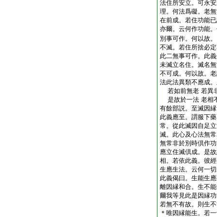
法住所安立。可永安
理。何法爲礙。老無
在前成。若住功能已
亦爾。云何作功能。
別事可作。何以故。
不滅。若住所捨必定
此二無事可作。此義
未滅立名住。滅名無
不可成。何以故。老
法此法異類不應成。
若如前無老 若異
是故於一法 老相
有餘部説。至滅因縁
此義應至。謂服下藥
常。從此滅因自足立
滅。此心及心法無常
無常非於別時倶作功
應立住滅倶成。是故
相。若依此義。彼經
生應生法。云何一切
此義偈曰。生能生應
離因縁和合。生不能
爾我等見此是因縁功
若無不有故。則生不
＊唯因縁能生。若一