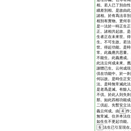
相。若人已了別自性
續差別相。是故由此
諸相。於有爲法非別
相別有實物。更何非
是一法於一時正生正
正。諸相共起故。是
生者正在未來世。得
生。不可生故。若法
世。得起功能。是時
常。此義應共思量。
不能生。此義應成。
此法云何成未來。應
謝體已生。云何成現
倶在功能中。於一刹
何以故。是時住正安
法。是時無常滅此法
是老爲是滅。有餘人
不倶。於此人則失刹
那。如此四相功能成
二倶起。先暫安立法
義云何成。由
4
作
無常滅。住并本法住
如生生不更起功能。
6
法生已引至現在