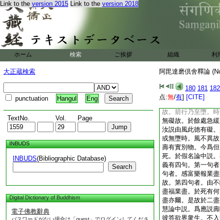
Link to the
version 2015
Link to the
version 2018
以業爲持。勿執諸識
爾此暖應以業爲持。
於無色界識應無持。
以業爲持。
4
君不
或説業爲識持。汝前
從始至終皆是果報。
ホーム
検索
ご挨拶
組織
利
爲持。我亦説此不無
壽是何法是。三界業
大正蔵検索
阿毘達磨倶舍釋論 (N
故。此聚同分。速疾
量時。是聚同分。得
180
181
182
如稻等所引熟時。又
点:
無
/
有
]
[CITE]
punctuation
Hangul
Eng
人執。有別徳名速疾
故。箭行乃至墮。時
TextNo.
Vol.
Page
無礙故。於餘處急緩
汝説由風此徳有礙。
或無墮時。風不異故
INBUDS
壽有實別物。今爲但
死。於假名論中説。
INBUDS
(Bibliographic Database)
義有四句。第一句者
Search
句者。感富樂報業盡
故。第四句者。由不
盡福業盡。於死有何
Digital Dictionary of Buddhism
盡亦爾。是故於二盡
慧論中説。爲應説壽
電子佛教辭典
彼答欲界衆生。不入
パスワードがない場合は「guest」でログインしてくださ