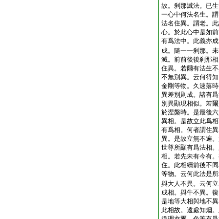
故。刹那滅法。已生
一心中何法名生。謂
法名住異。謂老。此
心。於此心中是如前
有爲法中。此義亦成
成。隨一一刹那。未
滅。前前後後刹那相
住異。若爾有法生不
不無別異。云何得知
金剛等物。久速落時
異差別則成。諸有爲
別異顯現相似。若爾
於涅槃時。是最後六
異相。是故立此爲相
有爲相。何者謂住異
異。是故立無不遍。
世尊所顯有爲法相。
相。若先未有今有。
住。此相續前後不同
等物。云何此法是所
與大人不異。云何立
成相。與牛不異。復
是地等大相與地不異
此相故。遠處知烟。
道理亦爾。色等有爲