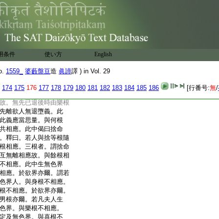
道中。喜根爲第八。於次
此二根得阿那含果。若
解脱道。是人則由九根
根爲第九。若爾阿毘達
。彼藏中説。由幾根能得
十一根。云何此中説由
用条件
使い方
English
偈曰。十一得羅漢。説依
此道理。是一人已退。已
o.
1559_
婆藪盤豆
造
眞諦
譯 ) in Vol. 29
阿羅漢果。是故説由十
受等三根。於一時中倶
174
175
176
177
178
179
180
181
182
183
184
185
186
[行番号:
無
/
人。不論如此義。此阿那
故。無先已退後時由樂根
先離欲人無退墮義。此
此義應當思量。與何根
共相應。此中偈曰捨命
。釋曰。若人與捨等根隨
根相應。三根者。謂捨命
互無離相應故。與餘根相
不相應。此中生無色界
相應。於欲界亦爾。謂若
色界人。與身根不相應。
根不相應。於欲界亦爾。
男根亦爾。若凡夫人生
色界。與樂根不相應。
定及無色界。與喜根不