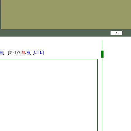
有
] [返り点:
無
/
有
]
[CITE]