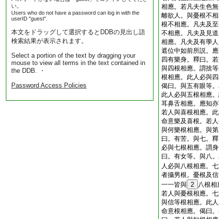
い。
相應。若凡夫生色無
Users who do not have a password can log in with the
離欲人。與憂根不相
userID "guest".
根不相應。凡夫及至
本文をドラッグして選択するとDDBの見出し語
不相應。凡夫及見道
検索結果が表示されます。
相應。凡夫及有學人
遮位中如前所説。應
Select a portion of the text by dragging your
四有樂身。釋曰。若
mouse to view all terms in the text contained in
與四根相應。謂捨等
the DDB. ・
根相應。此人必與四
Password Access Policies
偈曰。與五有眼等。
此人必與五根相應。
耳鼻舌相應。應知亦
若人與喜根相應。此
命意樂及喜根。若人
與何樂根相應。與第
曰。有苦。與七。釋
必與七根相應。謂身
曰。有女等。與八。
人必與八根相應。七
者攝男根。憂根及信
一一皆與
2
八根相
若人與憂根相應。七
與信等根相應。此人
命意根相應。偈曰。