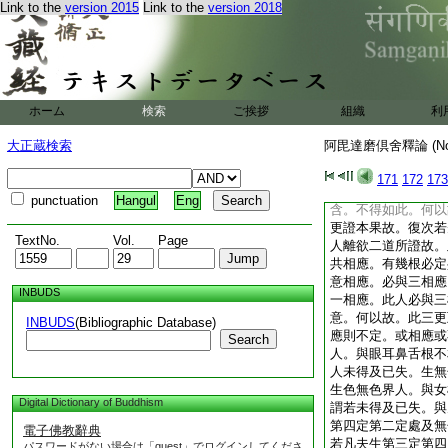
Link to the
version 2015
Link to the
version 2018
何以故。於第九解脱
第道則用捨根定。由
人依出世道。入第九
得阿那含果。此中知
磨藏中。云何説如此
阿羅漢果。彼中答由
ホーム
検索
ご挨拶
組織
利
九根得。定由九根。
一人成。釋曰。有如
大正蔵検索
阿毘達磨倶舍釋論 (N
退由樂喜捨根。更得
一根。無有是處。樂
171
172
173
得生。云何於阿那含
punctuation
Hangul
Eng
含。不得如此。何以
更證本果故。復次若
TextNo.
Vol.
Page
人離欲二道所證故。
共相應。有幾根必定
意相應。必與三相應
INBUDS
一相應。此人必與三
意。何以故。此三更
INBUDS
(Bibliographic Database)
應則不定。或相應或
Search
人。與眼耳鼻舌根不
人未得及已失。生無
生色無色界人。與女
Digital Dictionary of Buddhism
謂若未得及已失。與
第四定第二定處及無
電子佛教辭典
若凡夫生第三定第四
パスワードがない場合は「guest」でログインしてくださ