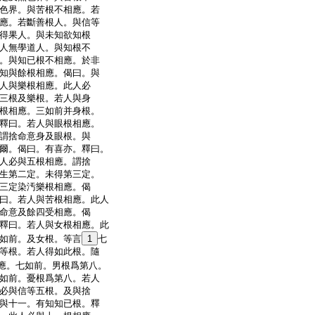
色界。與苦根不相應。若
應。若斷善根人。與信等
得果人。與未知欲知根
人無學道人。與知根不
。與知已根不相應。於非
知與餘根相應。偈曰。與
人與樂根相應。此人必
三根及樂根。若人與身
根相應。三如前并身根。
釋曰。若人與眼根相應。
謂捨命意身及眼根。與
爾。偈曰。有喜亦。釋曰。
人必與五根相應。謂捨
生第二定。未得第三定。
三定染汚樂根相應。偈
曰。若人與苦根相應。此人
命意及餘四受相應。偈
釋曰。若人與女根相應。此
如前。及女根。等言
1
七
等根。若人得如此根。隨
應。七如前。男根爲第八。
如前。憂根爲第八。若人
必與信等五根。及與捨
與十一。有知知已根。釋