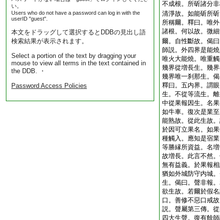
不成根。所斫諸分非
い。
Users who do not have a password can log in with the
清淨故。如能斫所斫
userID "guest".
所稱爾。釋曰。唯外
諸根。何以故。微細
本文をドラッグして選択するとDDBの見出し語
検索結果が表示されます。
爾。自性斷故。偈曰
師説。外四界是能燒
Select a portion of the text by dragging your
唯火大能燒。唯重觸
mouse to view all terms in the text contained in
幾界從増長生。幾界
the DDB. ・
幾界唯一刹那生。偈
釋曰。五内界。謂眼
Password Access Policies
生。不從等流生。離
中從果報因生。名果
如牛車。復次是業至
能熟故。從此生故。
於因可立果名。如果
種觸入。應知是宿業
等勝縁所資益。名増
故増長。此言不然。
無有益義。於果報相
猶如外城防守内城。
生。偈曰。聲非報。
欲生故。若爾於假名
口。善修不惡口戒故
説。聲屬第三傳。從
四大生聲。復有餘師