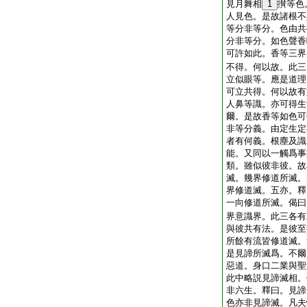
見月舞相
1
攅等色
人見色。是故諸根不
等分非等分。色由共
分非等分。如色聲香
可許如此。香等三界
不得。何以故。此三
立似眼等。應是道理
可立共得。何以故有
人鼻等識。亦可得生
爾。是故香等如色可
非等分義。由定生定
者有何義。根塵及識
能。又同以一觸爲事
類。雖似彼非彼。故
滅。幾界修道所滅。
界修道滅。五亦。釋
一向修道所滅。偈曰
界意識界。此三各有
與彼共有法。是彼至
所餘有流皆修道滅。
是見諦所滅爲。不爾
惡道。身口二業與聖
此中略説見諦滅相。
非六生。釋曰。見諦
色亦非見諦滅。凡夫