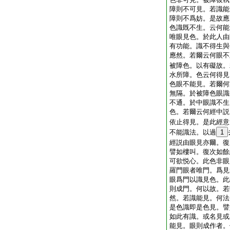
障則不可見。若識能
障則不爲妨。是故應
色識既不生。云何能
唯眼見色。於此人由
有功能。識不得生與
應然。若爾云何眼不
被障色。以有礙故。
水所障。色云何得見
色眼不能見。若爾何
無隔。於被障色眼識
不通。於中眼識不生
色。若爾云何經中説
依止得見。是此經意
不能識法。以過
1
經説由眼見亦爾。復
譬如樓叫。復次如餘
可欲悦心。此色非眼
羅門眼者唯門。爲見
眼爲門以識見色。此
則成門。何以故。若
然。若識能見。何法
是色識即是色見。譬
如此有識。或名見或
能見。眼則成作者。