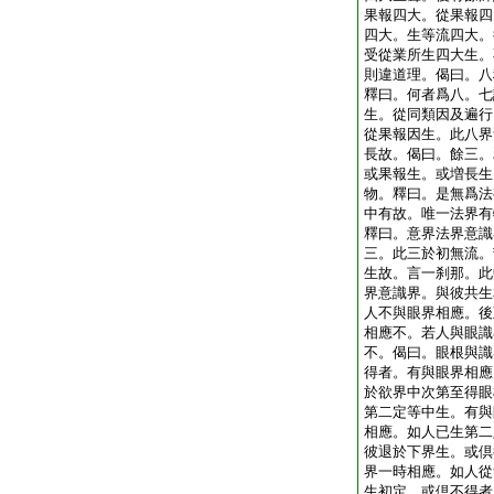
果報四大。從果報四
四大。生等流四大。
受從業所生四大生。
則違道理。偈曰。八
釋曰。何者爲八。七
生。從同類因及遍行
從果報因生。此八界
長故。偈曰。餘三。
或果報生。或増長生
物。釋曰。是無爲法
中有故。唯一法界有
釋曰。意界法界意識
三。此三於初無流。
生故。言一刹那。此
界意識界。與彼共生
人不與眼界相應。後
相應不。若人與眼識
不。偈曰。眼根與識
得者。有與眼界相應
於欲界中次第至得眼
第二定等中生。有與
相應。如人已生第二
彼退於下界生。或倶
界一時相應。如人從
生初定。或倶不得者