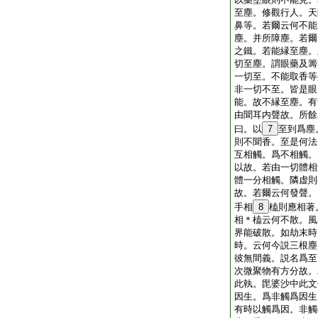
至塵。修觀行人。天
鼻等。若爾云何不能
塵。并所障塵。若爾
之鐵。若能縁至塵。
切至塵。謂眼藥及籌
一切至。不能取香等
非一切不至。皆是眼
能。故不縁至塵。有
由聞耳内聲故。所餘
曰。以
7
至到爲塵
則不聞香。至是何法
互相觸。爲不相觸。
以故。若由一切體相
體一分相觸。隣虚則
故。若爾云何發聲。
手相
8
榼則應相著
相＊榼云何不散。風
界能破散。如劫末時
時。云何今説三根塵
彼無間義。説名爲至
次微聚物有方分故。
此執。毘婆沙中此文
因生。爲非觸爲因生
有時以觸爲因。非觸