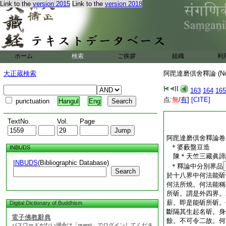
此説爲顯成就衆生根
Link to the
version 2015
Link to the
version 2018
六種觸入故。若不爾
若汝言心法即是心。
依心生。由此經言及
如由説心與欲相應。
四大及四大所造。是
ホーム
検索
ご挨拶
組織
利
界非微聚成。偈曰。
根界及五塵界。微聚
大正蔵検索
阿毘達磨倶舍釋論 (N
阿毘達磨倶舍釋論卷
163
164
165
点:
無
/
有
]
[CITE]
punctuation
Hangul
Eng
TextNo.
Vol.
Page
阿毘達磨倶舍釋論卷
＊婆藪盤豆造
INBUDS
陳＊天竺三藏眞
INBUDS
(Bibliographic Database)
＊釋論中分別界品
Search
於十八界中何法能斫
何法所燒。何法能稱
所斫。謂是外四界。
薪。即是能斫所斫。
Digital Dictionary of Buddhism
斷隔其生起名斫。身
電子佛教辭典
餘。不可令二故。何
パスワードがない場合は「guest」でログインしてくださ