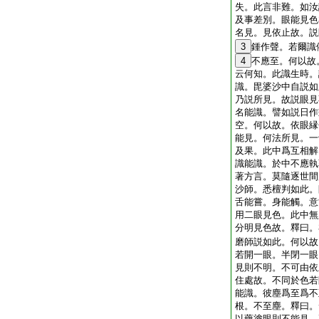
失。此言非難。如汝
及事差別。眼能見色
名見。見依止故。説
3
鍾作聲。若爾識
4
不應至。何以故
云何知。此識生時。
識。毘婆沙中自説如
乃説所見。故説眼見
名能識。譬如説日作
空。何以故。依眼縁
能見。何法所見。一
及果。此中爲互相解
識能識。於中不應執
著方言。莫隨逐世間
沙師。悉檀判如此。
舌能嘗。身能觸。意
用二眼見色。此中無
分明見色故。釋曰。
磨師説如此。何以故
若開一眼。半閉一眼
見則不明。不可由依
住處故。不同於色若
能識。彼塵爲至爲不
根。不至塵。釋曰。
以藥塗眼則不能見。