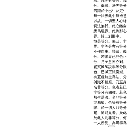
故。幾界有等分。幾
分。偈曰。法界等分
若識於中已生及定生
無一法界此中無邊意
以故。一切聖人心縁
切法無我。此心離自
悉爲境界。此刹那心
界。於二刹那中。一
恒是等分。偈曰。非
界。非等分亦有等分
不作自事。釋曰。義
分。若眼界已見色正
分。乃至意界亦爾。
罽賓國師説非等分眼
色。已滅正滅當滅。
有五種無生爲法。分
與識不相應。乃至身
名非等分。色者若已
非等分有四種。若色
無生爲法。名非等分
能應知。色等有等分
眼。於一切人非等分
爾。隨能見者。於此
於此人則非等分。何
一人所見。亦可得爲