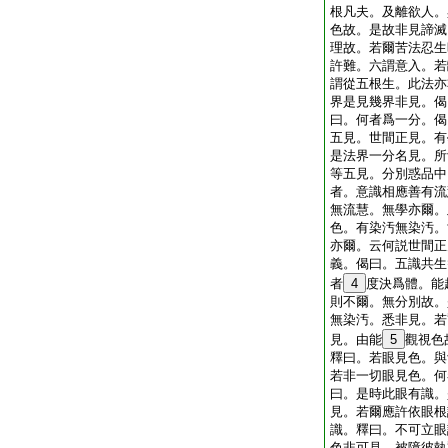
根凡夫。及離欲人。
色故。是故非見諦滅
理故。若爾苦法忍生
許難。六謂意入。若
謂從五根生。此法亦
界是見幾界非見。偈
曰。何者爲一分。偈
五見。世間正見。有
是法界一分名見。所
等五見。分別惑品中
者。意識相應善有流
無流慧。無學亦爾。
色。有染汚無染汚。
亦爾。云何説世間正
義。偈曰。五識共生
者
4
度決爲體。能
則不爾。無分別故。
無染汚。悉非見。若
見。由能
5
觀視色
釋曰。若眼見色。與
若非一切眼見色。何
曰。是時此眼有識。
見。若爾應許依眼根
識。釋曰。不可立眼
色非可見。被障彼執