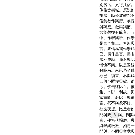
別房宿。更得共宿。
佛住舍衞城。廣説如
羯磨。時優波難陀不
僧集欲作羯磨。喚長
與羯磨。欲與羯磨。
欲後勿復有餘言。時
中。作擧羯磨。作擧
是言＊和上。何以與
言。衆僧爲我作擧羯
已。便作是言。長老
磨不成就。我不與此
慚愧不樂。以是因縁
難陀來。來已乃至佛
欲已。復言。不與羯
云何不問便與欲。從
欲。佛告諸比丘。依
集。＊以十利故。與
當重聞。若比丘與欲
言。我不與欲不好。
欲波夜提。比丘者如
問與問
8
與。問與
言。作折伏羯磨。與
與擧羯磨欲。如是一
問與。不問與者我與