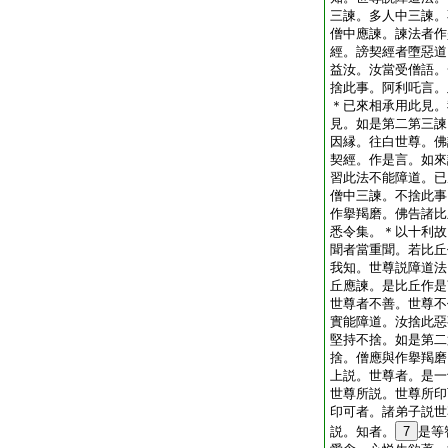
三諫。多人中三諫。
僧中應諫。諫法者作
經。謗契經者墮惡道
益汝。汝當受僧語。
捨此事。阿利吒言。
＊已來相承用此見。
見。如是第二第三諫
因縁。往白世尊。佛
契經。作是言。如來
習此法不能障道。已
僧中三諫。不捨此事
作擧羯磨。佛告諸比
悉令集。＊以十利故
聞者當重聞。若比丘
我知。世尊説障道法
丘應諫。是比丘作是
世尊者不善。世尊不
實能障道。汝捨此惡
堅持不捨。如是第二
捨。僧應與作擧羯磨
上説。世尊者。是一
世尊所説。世尊所印
印可者。諸弟子説世
説。知者。
7
是等