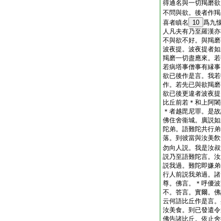
得通名與一切羯磨欲
不問與欲。後者作羯
喜者瞋名
10
爲九
人凡夫有乃至羅漢亦
不與欲不好。與羯磨
波夜提。波夜提者如
羯磨一切盡應來。若
若病塔事僧事有縁事
欲已後作是言。我若
作。若先已與欲羯磨
欲已後更違者波夜提
比丘前若＊和上阿闍
＊者越毘尼罪。是故
佛住舍衞城。廣説如
陀弟。語難陀共行弟
落。到彼當與汝美飮
勿向人説。我是汝叔
説乃至語難陀言。汝
説我過。難陀即嫌弟
行人前説我弟過。諸
尊。佛言。＊呼優波
不。答言。實爾。佛
云何語比丘作是言。
汝美食。到已發遣令
佛告諸比丘。依止舍