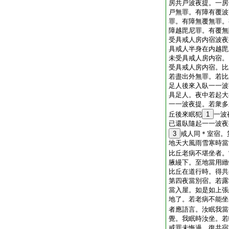
房共戸波夜提。一房
戸無罪。有障有覆波
罪。有障無覆無罪。
障越毘尼罪。有覆無
受具戒人房内宿波夜
具戒人半身在内越毘
未受具戒人房内宿。
受具戒人房内宿。比
若盡出外無罪。若比
足人後來入臥一一波
具足人。夜中若起大
一一波夜提。若衆多
丘後來眠犯
1
一波
已還臥隨起一一波夜
3
戒人同＊室宿。
地天大風雨雪寒時當
比丘老病不堪坐者。
腋縵下。至地當用緻
比丘在道行時。得共
第四夜當別宿。若露
當入屋。如是如上張
地了。若老病不能坐
者應語言。汝眠我當
覺。我眠時汝坐。若
戒罪未悔過。復共宿