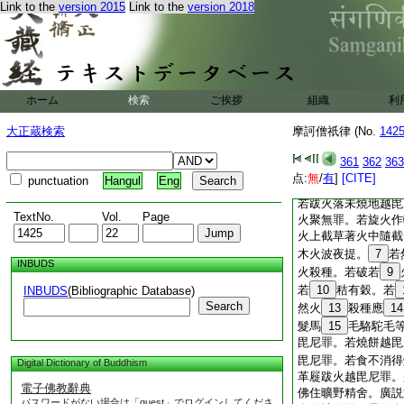
Link to the
version 2015
Link to the
version 2018
罪。病者若癬疥
火得樂者聽然。草者
者。一切木若破若完
然。除因縁。世尊説
3
鑒知食事。若次
ホーム
検索
ご挨拶
組織
利
若爲
4
和上阿闍梨
衣然火無罪。除因縁
大正蔵検索
摩訶僧祇律 (No.
142
説。若持薪火著薪上
糞掃上。波夜提。如
361
362
363
草上。牛屎上木札上
点:
無
/
有
]
[CITE]
punctuation
Hangul
Eng
中。有已然者有未然
若跋火落未燒地越毘
TextNo.
Vol.
Page
火聚無罪。若旋火作
火上截草著火中隨截
木火波夜提。
7
若
INBUDS
火殺種。若破若
9
若
10
秸有穀。若
INBUDS
(Bibliographic Database)
Search
然火
13
殺種應
14
髮馬
15
毛駱駝毛
毘尼罪。若燒餅越毘
毘尼罪。若食不消得
Digital Dictionary of Buddhism
革屣跋火越毘尼罪。
電子佛教辭典
佛住曠野精舍。廣説
パスワードがない場合は「guest」でログインしてくださ