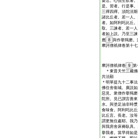
愛念。心悦生欲著。
是。習者。行是事。
三禪四禪。須陀洹斯
諸比丘者。若一人。
者。如阿利吒比丘。
取。三諫者。若一人
者如上説。乃至三諫
應
8
與作擧羯磨。
摩訶僧祇律卷第十七
摩訶僧祇律卷
9
第
＊東晋天竺三藏佛
共法顯
＊明單提九十二事法
佛住舍衞城。廣説如
惡見。衆僧作擧羯磨
陀所。見已讃言善來
水。與塗足油非時漿
食味食。阿利吒比丘
比丘言。長老。汝等
謂更無住處耶。我乃
與我房舍床褥臥具。
擧我者。當早得如是