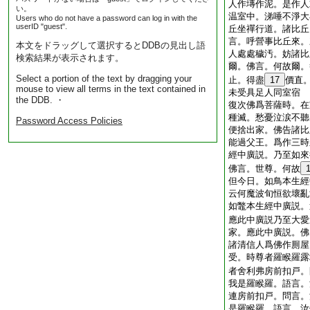
人作塼作泥。是作人
い。
温室中。涕唾不淨大
Users who do not have a password can log in with the
userID "guest".
丘坐禪行道。諸比丘
言。呼營事比丘來。
本文をドラッグして選択するとDDBの見出し語
人處處穢汚。妨諸比
検索結果が表示されます。
爾。佛言。何故爾。
Select a portion of the text by dragging your
止。得盡
17
價直
mouse to view all terms in the text contained in
未受具足人同室宿
the DDB. ・
復次佛爲菩薩時。在
種滅。愁憂泣涙不聽
Password Access Policies
便捨出家。佛告諸比
能過父王。爲作三時
經中廣説。乃至如來
佛言。世尊。何故
但今日。如鳥本生經
云何魔波旬恒欲壞亂
如鼈本生經中廣説。
應此中廣説乃至大愛
家。應此中廣説。佛
諸清信人爲佛作厠屋
受。時尊者羅睺羅露
者舍利弗房前扣戸。
我是羅睺羅。語言。
連房前扣戸。問言。
是羅睺羅。語言。汝