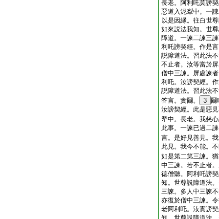
長老。阿利吒莫謗契
惡道入泥犁中。一諫
以是因縁。往白世尊
如來説法我知。世尊
障道。一諫二諫三諫
利吒謗契經。作是言
説障道法。習此法不
不止者。汝等當於屏
僧中三諫。屏處諫者
利吒。汝謗契經。作
説障道法。習此法不
答言。實爾。
3
爾
汝謗契經。此是惡見
犁中。長老。我慈心
此事。一諫已過二諫
言。是好見善見。我
此見。我今不能。不
如是第二第三諫。猶
中三諫。若不止者。
徳僧聽。阿利吒謗契
知。世尊説障道法。
三諫。多人中三諫不
亦復於僧中三諫。令
老阿利吒。汝實謗契
知。世尊説障道法。