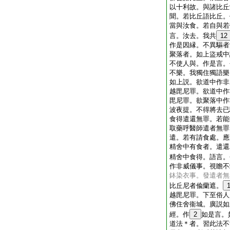
以十利故。與諸比丘
聞。若比丘語比丘。
當與汝食。若自與若
言。汝去。我共
12
作是因縁。不異驅者
聚落者。如上盜戒中
不使人與。作是言。
不樂。我獨住獨語樂
如上説。欲道中作非
越毘尼罪。欲道中作
毘尼罪。欲聚落中作
波夜提。不得將去已
食得遣還無罪。若能
取藥呼醫師遣者無罪
遣。若有請食處。應
精舍中有食者。遣還
精舍中食得。語言。
作非威儀事。視瞻不
鉢染衣事。發遣者無
比丘尼者偸蘭遮。
越毘尼罪。下至俗人
佛住舍衞城。廣説如
經。作
2
如是言。
道法＊者。習此法不