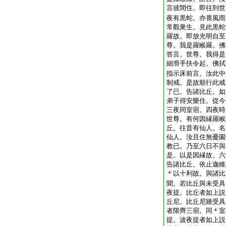
言彼間住。即往到世
夜有黒蛇。亦畏風雨
常觀衆生。見此黒蛇
羅故。即放光明自至
尊。我是羅睺羅。佛
答言。世尊。我得是
細滑手扶令起。佛拭
指示床前言。汝此中
制戒。是故順行此戒
了已。告諸比丘。如
弟子得安樂住。從今
三夜同室宿。四夜時
世尊。有何因縁羅睺
丘。往昔有仙人。名
仙人。汝且住無憂園
教已。乃至六日不與
是。以是因縁故。六
告諸比丘。依止迦維
＊以十利故。與諸比
聞。若比丘與未受具
夜提。比丘者如上説
丘尼。比丘尼雖受具
者限齊三宿。同＊室
提。波夜提者如上説