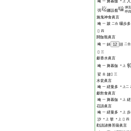
唵
旖暮伽
入
一
＊上
彈
弭
娜設覩
呼
施鬼神食眞言
唵
跛
囉歩多
一
二合
𤙖
四
閼伽瓶眞言
唵
一
鉢
12
頭
二合
𤙖
三
獻香水眞言
唵
旖暮伽
一
＊上
娑
去
隷𤙖
三
水瓫眞言
唵
縒曼多
一
＊上二
獻飮食眞言
唵
旖暮伽
縒
一
＊上
召請眞言
唵
縒曼多
歩
一
＊上
沙
拏
＊上
＊上
𤙖
四
勸請諸佛菩薩眞言