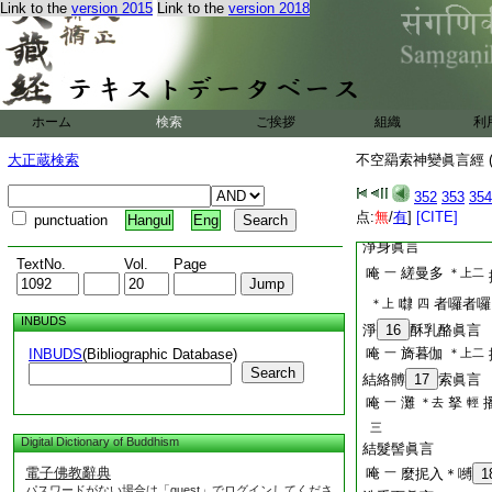
Link to the
version 2015
Link to the
version 2018
神變無量。若能一一
則令壇中所畫手印。
用神變。光明晃爚。
海涌沸。一切天龍藥
怖走。一切毘那夜迦
皆消除。一切菩提理
ホーム
検索
ご挨拶
組織
利
圓滿。所有一切眞實
皆依此等如是眞言。
大正蔵検索
不空羂索神變眞言經 (
大奮怒王眞言護持
洗浴眞言
352
353
354
喉中擡聲引
点:
無
/
有
]
[CITE]
唵
弭麼攞
punctuation
Hangul
Eng
呼下同一
淨身眞言
TextNo.
Vol.
Page
唵
縒曼多
一
＊上二
㘑
者囉者囉
＊上
四
INBUDS
淨
16
酥乳酪眞言
唵
旖暮伽
INBUDS
(Bibliographic Database)
一
＊上二
Search
結絡髆
17
索眞言
唵
灘
拏
一
＊去
輕
三
Digital Dictionary of Buddhism
結髮髻眞言
電子佛教辭典
唵
一
麼抳入＊嚩
1
パスワードがない場合は「guest」でログインしてくださ