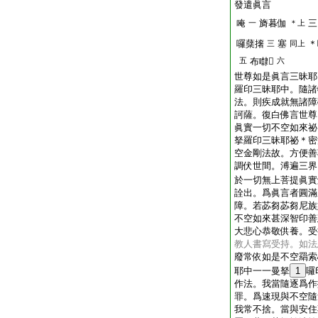
發遣眞言
唵
旖暮伽
三
一
＊上
囉蘖撦
塞
＊
三
同上
五
布㘑𤙖
六
世尊如是眞言三昧耶
羅印三昧耶中。隨諸
法。則疾成就無諸障
訶薩。復白佛言世尊
眞實一切不空如來祕
拏羅印三昧耶祕＊密
空金剛法故。方便善
調伏世間。溥遍三界
於一切無上菩提眞實
詮出。爲眞言者圓滿
障。若苾芻苾芻尼族
不空如來甚深智印善
大悲心恭敬供養。受
教人書寫受持。如法
廢常依如是不空羂索
耶中一一曼拏
1
囉
作法。我當隨逐爲作
罪。爲速現與不空隨
我常不捨。當與安住