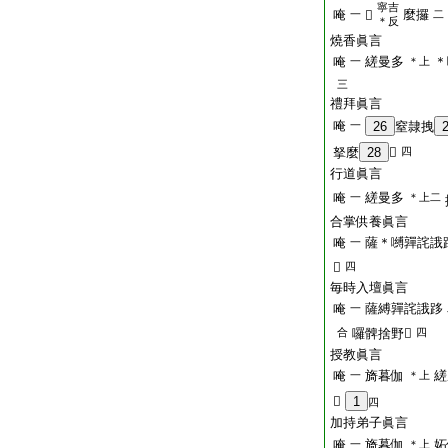
寧吉
唵
麼攞
一
𡫸
二
＊反
燒香眞言
唵
縒曼多
＊
一
＊上
三
禮拜眞言
唵
一
26
窒隷拽
拏麼
28
𤙖
四
行道眞言
唵
縒曼多
一
＊上二
合掌供養眞言
唵
薩＊嚩嚲詫誐
一
𤙖
四
毎時入壇眞言
唵
薩縛嚲詫誐跢
一
合
囉髀捨野𤙖
四
授教眞言
唵
旖暮伽
縒
一
＊上
𤙖
1
四
加持弟子眞言
唵
旖暮伽
妬
一
＊上