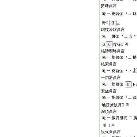
數珠眞言
唵
旖暮伽
鉢
一
＊上
野𤙖
3
三
錫杖澡罐眞言
唵
娜伽
歩＊
一
＊上
弭
6
㗚諦𤙖
四
結髆瓔珞眞言
唵
旖暮伽
播
一
＊上
結索眞言
唵
旖暮伽
一
＊上
一切器眞言
唵
旖暮伽
一
9
上
安坐眞言
唵
旖暮伽
跋
一
＊上
地瑟絮跛野𤙖
四
灌頂眞言
唵
振嚲麼抳
一
二
引
𤙖
四
設火食眞言