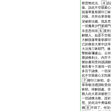
察思惟此法。
4
誥
薩。説此不空羂索心
脱蓮華曼拏羅印三昧
訶薩。共所合掌恭敬
深祕密法藏。我及梵
一切魔衆沙門婆羅門
非意思伺非
6
度所
解難入。如是不空羂
大解脱蓮華曼拏羅印
已於佛前大衆中説等
大法海三昧耶門。修
撃動蘇彌盧山。云何
塵諸佛刹土。内芥子
樂欲書寫受持讀誦聽
敬供養十方過現一切
多百千諸佛。一切深
此不空羂索心王陀羅
7
檀印三昧耶。是
掌恭敬頂禮讃歎受持
昧耶。得解脱處。非
難入此大甚深祕密三
一切諸佛法教。證於
慧。於此法中勇猛精
猶
8
不得了。何況