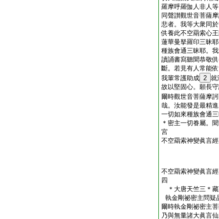
羅摩呼羅伽人非人等
同聲讃觀世音菩薩摩
悲者。我等大衆同於
供養此不空羂索心王
蓮華曼拏羅印三昧耶
種族會通三昧耶。我
讀誦書寫聽聞恭敬供
斷。若見有人常能依
我輩常護助成
2
就
故以堅固心。願長守
爾時觀世音菩薩摩訶
哉。汝能發是最精進
一切如來種族會通三
＊密主一切眷屬。聞
宮
不空羂索神變眞言經
不空羂索神變眞言經
四
＊大唐天竺三＊
執金剛祕密主問疑
爾時執金剛祕密主菩
乃與無量諸大眞言仙