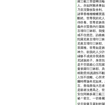
羅三藐三菩提轉法輪
人。亦如阿難承事如
乃至涅槃收取舍利。
諸華香種種幢幡寶蓋
斷絶。世尊我於此人
侍供養。世尊若旃茶
義外示賢善内行腐敗
言壇印三昧耶。我慢
戒不住慈悲。諂曲嫉
陀羅尼眞言壇印三昧
尼眞言壇印三昧耶。
茶羅種。世尊如是旃
神力。欲脱此人少許
縁修不成就非我過咎
尼諸族姓子。身意恬
是不空羂索心王陀羅
曼拏羅印三昧耶。具
精勤受持讀誦恒不斷
人恒不捨離。心所求
爾時釋迦牟尼如來。
言。善哉善哉大悲者
是願者汝應爲之。世
安住阿耨多羅三藐三
祕＊密主。一切眷屬
切天龍藥叉羅刹乾闥