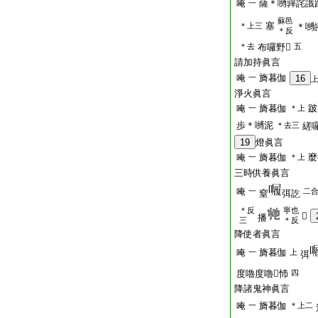
唵
薩＊嚩嚲詫誐
一
蘇邑
塞
＊上三
＊嚩
＊反
＊去
布囉野𤙖
五
請加持眞言
唵
旖暮伽
一
16
淨火眞言
唵
旖暮伽
跛
一
＊上
歩＊嚩泥
＊去三
縒囉
19
燈眞言
唵
旖暮伽
麼
一
＊上
三時供養眞言
唵
一
二
窒
弭訖
＊反
寧也
𤙖
播
三
＊反
降使者眞言
唵
旖暮伽
一
上
弭
度嚕度嚕𤙖㤄
四
降諸鬼神眞言
唵
旖暮伽
一
＊上二