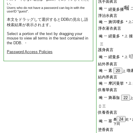
洗手面眞言
い。
Users who do not have a password can log in with the
唵
一
縒曼多播
userID "guest".
淨治水眞言
本文をドラッグして選択するとDDBの見出し語
唵
旖弭㗚多
一
＊上
検索結果が表示されます。
淨衣著衣眞言
Select a portion of the text by dragging your
唵
縒曼多
撦
一
＊上
mouse to view all terms in the text contained in
the DDB. ・
三
護身眞言
Password Access Policies
唵
縒曼多
一
＊上
結外界眞言
唵
素
嚕
一
20
上
結内界眞言
唵
摩訶曼拏
一
＊上
供養華眞言
唵
旖暮伽
一
22
𤙖
三
供養香眞言
24
桑
紇＊
唵
塞
一
下同
塗香眞言