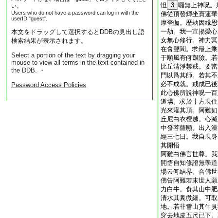
怛
3
囉無上神呪。
い。
Users who do not have a password can log in with the
佛從頂發輝坐寶蓮華
userID "guest".
摩登伽。歴劫因縁恩
一劫。我一宣揚愛心
本文をドラッグして選択するとDDBの見出し語
女無心修行。神力冥
検索結果が表示されます。
在會聲聞。求最上乘
Select a portion of the text by dragging your
于順風有何艱險。若
mouse to view all terms in the text contained in
比丘清淨禁戒。要當
the DDB. ・
門以爲其師。若其不
必不成就。戒成已後
Password Access Policies
此心佛所説神呪一百
道場。求於十方現住
光來灌其頂。阿難如
丘尼白衣檀越。心滅
中發菩薩願。出入澡
經三七日。我自現身
其開悟
阿難白佛言世尊。我
開悟自知修證無學道
場云何結界。合佛世
佛告阿難若末世人願
力白牛。食其山中肥
清水其糞微細。可取
地。若非雪山其牛臭
穿去地皮五尺已下。