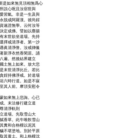
斯是如來無見頂相無爲心
所説心呪且汝宿世與
愛習氣。非是一生及與
永脱成阿羅漢。彼尚婬
資速證無學。云何汝等
決定成佛。譬如以塵揚
有末世欲坐道場。先持
選擇戒清淨者。第一沙
遇眞清淨僧。汝戒律儀
著新淨衣然香閑居。誦
八遍。然後結界建立
國土無上如來。放大悲
是末世清淨比丘。若比
貪婬持佛淨戒。於道場
浴六時行道。如是不寐
至其人前。摩頂安慰令
蒙如來無上悲誨。心已
成。末法修行建立道
尊清淨軌則
立道場。先取雪山大
膩香草。此牛唯飮雪山
其糞和合栴檀以泥其
穢不堪塗地。別於平原
取其黄土。和上栴檀沈