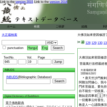
Link to the
version 2015
Link to the
version 2018
儀一切行中尚無虚假
譬如窮人妄號帝王自
何妄竊。因地不
11
噬臍人。欲誰成就。
切眞實入三摩＊提永
ホーム
検索
ご挨拶
菩薩無上知覺。如我
組織
利
説即波旬説
大正蔵検索
大佛頂如來密因修證了
大佛＊頂萬行首楞嚴
128
129
130
13
punctuation
Hangul
Eng
TextNo.
Vol.
Page
大佛頂如來密因修證
菩薩萬行首楞嚴經
INBUDS
大道場經於灌
頂部録出別行
INBUDS
(Bibliographic Database)
＊唐天竺沙門般
Search
阿難汝問攝心。我今
門求菩薩道。要先持
自不能生一切枝葉。
難如是四事若
1
不
Digital Dictionary of Buddhism
一切魔事云何發生。
電子佛教辭典
教是人一心誦我佛頂
パスワードがない場合は「guest」でログインしてくださ