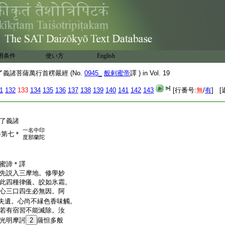
。云何自稱得上人法。
取誅滅。況復法王如
直果招紆曲。求佛菩提如
若諸比丘心如直
12
絃。一
無魔事。我印是人成就
用条件
13
是説名爲佛説不如此
使い方
English
義諸菩薩萬行首楞嚴經 (No.
0945_
般剌蜜帝
譯 ) in Vol. 19
經卷第六
1
132
133
134
135
136
137
138
139
140
141
142
143
[行番号:
無
/
有
] [
了義諸
一名中印
卷第七＊
度那蘭陀
剌蜜諦＊譯
先説入三摩地。修學妙
此四種律儀。皎如氷霜。
心三口四生必無因。阿
失遺。心尚不縁色香味觸。
若有宿習不能滅除。汝
光明摩訶
2
薩怛多般