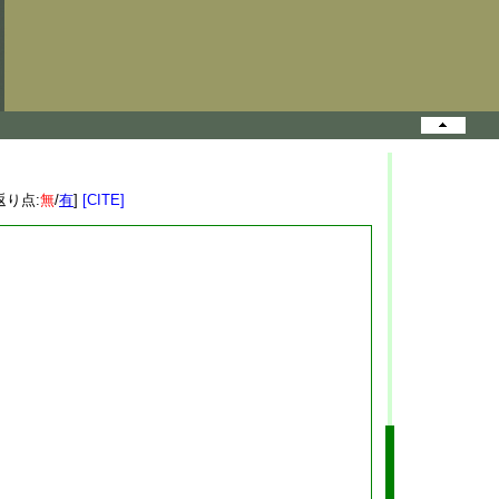
返り点:
無
/
有
]
[CITE]