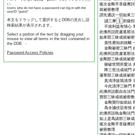
い。
復次金剛手菩薩摩訶
Users who do not have a password can log in with the
就祕密教理
userID "guest".
謂先通説一切如來三
本文をドラッグして選択するとDDBの見出し語
誦三摩
1
邪薩怛
検索結果が表示されます。
不捨利益有情心 
此佛所説毘盧遮那法
Select a portion of the text by dragging your
如來部三昧成就祕密
mouse to view all terms in the text contained in
貪性應知勿捨離 
the DDB. ・
金剛祕密三昧門 
Password Access Policies
此佛所説毘盧遮那法
金剛部三昧成就祕密
雖破世間所愛法 
降三世法成就門 
蓮華部三昧成就祕密
貪清淨故我清淨 
今此清淨三昧門 
此佛所説觀自在法門
寶部三昧成就祕密教
金剛寶印如前結 
爲令攝伏惡有情 
此佛所説執金剛法門
如上是爲諸部三昧成
復次金剛手菩薩摩訶
祕密教理
謂先通説一切如來法