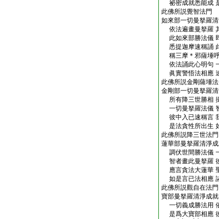
祕密成就悉能成 
此佛所説覺智法門
如來部一切曼拏羅清
依法遍畫曼拏羅 
此如來部勝法儀 
悉提迦摩速稱誦 
稱三摩＊邪薩埵呼
依法誦此心明句 
眞實警悟法相應 
此佛所説金剛薩埵法
金剛部一切曼拏羅清
所有降三世勝相 
一切曼拏羅法儀 
彼中入已速稱言 
是法貪性所出生 
此佛所説降三世法門
蓮華部曼拏羅清淨成
調伏世間勝法儀 
智者畫此曼拏羅 
應言貪法大蓮華 
如是言已法相應 
此佛所説觀自在法門
寶部曼拏羅清淨成就
一切義成勝法用 
是爲大寶部相應 