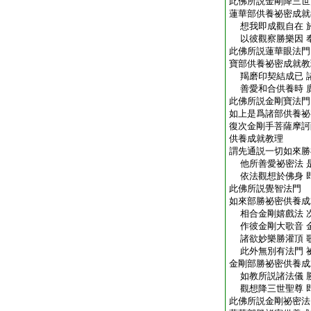
此佛所説金剛降三世
蓮華部供養祕密成就
想我即成觀自在 
以彼觀察勝樂因 
此佛所説蓮華眼法門
寶部供養祕密成就教
羯磨印契結成已 
善愛和合供養時 
此佛所説金剛寶法門
如上是爲諸部供養祕
復次金剛手菩薩摩訶
供養成就教理
謂先通説一切如來勝
他所善愛祕密法 
依法觀想於佛身 
此佛所説覺智法門
如來部勝祕密供養成
相合金剛嬉戲法 
作彼金剛大歌音 
諸欲妙樂勝灌頂 
此外無別有法門 
金剛部勝祕密供養成
如教所説諸法儀 
觀想降三世聖尊 
此佛所説金剛祕密法