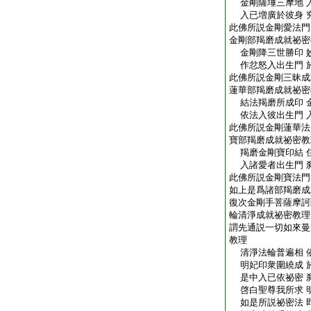
金剛薩埵三摩地 
入已増廣於彼身 
此佛所説金剛愛法門
金剛部羯磨成就祕密
金剛降三世勝印 
作忿怒入出生門 
此佛所説金剛三昧成
蓮華部羯磨成就祕密
結法羯磨所成印 
依法入彼出生門 
此佛所説金剛蓮華法
寶部羯磨成就祕密教
羯磨金剛寶印結 
入諸愛者出生門 
此佛所説金剛寶法門
如上是爲諸部羯磨成
復次金剛手菩薩摩訶
輪清淨成就祕密教理
謂先通説一切如來曼
教理
清淨法輪普遍相 
明妃印衆圍繞成 
是中入已依祕密 
啓白聖尊我所求 
如是所説祕密法 