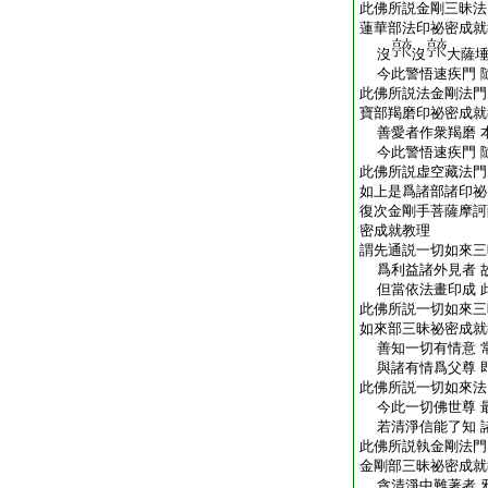
此佛所説金剛三昧法
蓮華部法印祕密成就
沒
沒
大薩埵
今此警悟速疾門 
此佛所説法金剛法門
寶部羯磨印祕密成就
善愛者作衆羯磨 
今此警悟速疾門 
此佛所説虚空藏法門
如上是爲諸部諸印祕
復次金剛手菩薩摩訶
密成就教理
謂先通説一切如來三
爲利益諸外見者 
但當依法畫印成 
此佛所説一切如來三
如來部三昧祕密成就
善知一切有情意 
與諸有情爲父尊 
此佛所説一切如來法
今此一切佛世尊 
若清淨信能了知 
此佛所説執金剛法門
金剛部三昧祕密成就
貪清淨中難著者 