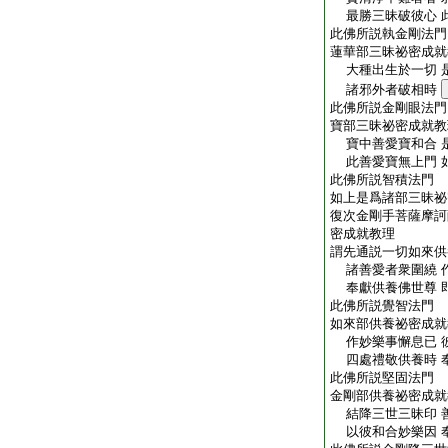
最勝三昧破彼心 
此佛所説執金剛法門
蓮華部三昧祕密成就
大種出生於一切 
諸邪外者破相時
此佛所説金剛眼法門
寶部三昧祕密成就教
寶中善愛寶和合 
此善愛寶無上門 
此佛所説智積法門
如上是爲諸部三昧祕
復次金剛手菩薩摩訶
密成就教理
謂先通説一切如來供
諸善愛者衆圍繞 
奉獻供養佛世尊 
此佛所説覺智法門
如來部供養祕密成就
作妙樂事懈息已 
四處禮敬供養時 
此佛所説堅固法門
金剛部供養祕密成就
結降三世三昧印 
以彼和合妙樂因 