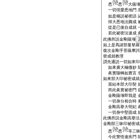
悉
悉
大薩埵
一切現愛悉地門 
如是稱説祕密語 
得大悉地法圓成 
從是已後自成就 
若此祕密法速成 
此佛所説金剛薩埵
如上是爲諸部曼拏羅
復次金剛手菩薩摩訶
密成就教理
謂先通説一切如來印
如來廣大極微妙 
眞實隨轉如實言 
如來部大印祕密成就
當結本部大印契 
而此眞實祕密門 
金剛薩埵即我是 
一切身分相合時 
金剛高擧大明妃 
一切身中堅固成 
此佛所説金剛高擧法
金剛部三昧印祕密成
悉
悉
等三昧
今此警悟速疾門 