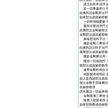
諸法自性本清淨 
於一切事遍所行 
此佛所説金剛界法門
如來部法成就祕密教
一切有情隨愛樂 
愛與非愛清淨門 
此佛所説金剛祕密法
金剛部法成就祕密教
鼻端想現吽字法 
微妙金剛三摩地 
此佛所説法吽字法門
蓮華部法成就祕密教
微妙金剛勝法用 
獲得一切成就門 
寶部法成就祕密教理
蓮華金剛杵相合 
或餘愛者或明妃 
如上是爲諸部法成就
復次金剛手菩薩摩訶
就祕密教理
謂先通説一切如來羯
金剛薩埵三摩地 
隨應入彼愛者身 
如來部羯磨成就祕密