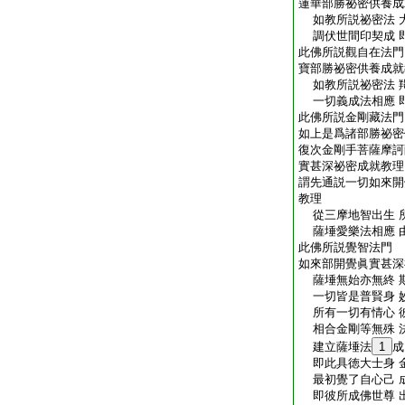
蓮華部勝祕密供養成
如教所説祕密法 
調伏世間印契成 
此佛所説觀自在法門
寶部勝祕密供養成就
如教所説祕密法 
一切義成法相應 
此佛所説金剛藏法門
如上是爲諸部勝祕密
復次金剛手菩薩摩訶
實甚深祕密成就教理
謂先通説一切如來開
教理
從三摩地智出生 
薩埵愛樂法相應 
此佛所説覺智法門
如來部開覺眞實甚深
薩埵無始亦無終 
一切皆是普賢身 
所有一切有情心 
相合金剛等無殊 
建立薩埵法
1
成
即此具徳大士身 
最初覺了自心己 
即彼所成佛世尊 