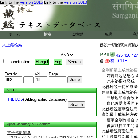
Link to the
version 2015
Link to the
version 2018
復次金剛手菩薩摩訶
就祕密教理
謂先通説一切如來最
佛大菩提三摩地 
得彼菩提妙樂門 
此佛所説一切如來法
ホーム
検索
ご挨拶
組織
利
如來部最上成就祕密
薩埵金剛印安心 
大正蔵検索
佛説一切如來眞實攝大
捺哩墀婆嚩稱時 
今此祕密相應法 
425
426
427
玉呬婆哩野稱時 
点:
無
/
有
]
[CITE]
punctuation
Hangul
Eng
此佛所説金剛薩埵法
金剛部最上成就祕密
TextNo.
Vol.
Page
若處隨起忿怒心 
此中祕密忿怒成 
此佛所説一切如來降
INBUDS
蓮華部最上成就祕密
三摩地印相合故 
INBUDS
(Bibliographic Database)
自他善愛者悉同 
Search
此佛所説蓮華愛法門
寶部最上成就祕密教
蓮華金剛杵相合 
Digital Dictionary of Buddhism
復當以自出生門 
此佛所説寶愛法門
電子佛教辭典
如上是爲諸部最上成
パスワードがない場合は「guest」でログインしてくださ