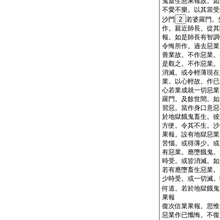
鬼畜生惡果報故。如
不愛不樂。以其當受
沙門
2
若婆羅門。
作。親近師長。從其
報。如是師長有智調
令悔所作。過去惡業
善業故。不作惡業。
是觀之。不作惡業。
消滅。或令輕薄現在
業。以心輕故。作已
心若業成就一切惡業
羅門。及餘世間。如
習惡。當作身口意惡
於地獄餓鬼畜生。彼
方便。令其不生。沙
果報。設有地獄惡業
苦惱。或得薄少。或
有惡業。應墮餓鬼。
時受。或皆消滅。如
若有應墮畜生惡業。
少時受。或一切滅。
何道。若於地獄餓鬼
果報
復次信業果報。思惟
惡業作已懺悔。不復