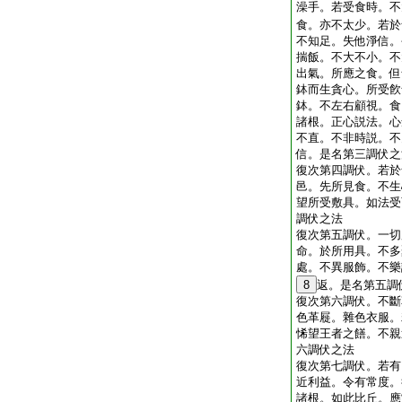
澡手。若受食時。不
食。亦不太少。若於
不知足。失他淨信。
揣飯。不大不小。不
出氣。所應之食。但
鉢而生貪心。所受飮
鉢。不左右顧視。食
諸根。正心説法。心
不直。不非時説。不
信。是名第三調伏之
復次第四調伏。若於
邑。先所見食。不生
望所受敷具。如法受
調伏之法
復次第五調伏。一切
命。於所用具。不多
處。不異服飾。不樂
8
返。是名第五調
復次第六調伏。不斷
色革屣。雜色衣服。
悕望王者之饍。不親
六調伏之法
復次第七調伏。若有
近利益。令有常度。
諸根。如此比丘。應