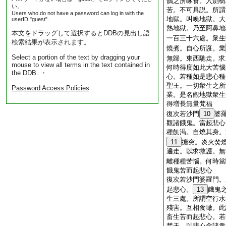
鵲之所啄食。入劍樹
い。
苦。不可具説。所謂
Users who do not have a password can log in with the
地獄。叫喚地獄。大
userID "guest".
熱地獄。乃至阿鼻地
本文をドラッグして選択するとDDBの見出し語
一百三十六處。衆生
検索結果が表示されます。
燒煮。自心所誑。業
Select a portion of the text by dragging your
無歸。東西馳走。求
mouse to view all terms in the text contained in
何時得度如此大苦惱
the DDB. ・
心。若種如是悲心種
聖王。一切衆生之所
Password Access Policies
業。是名觀地獄衆生
得増長無量梵福
復次若沙門
10
婆
觀諸餓鬼。當起悲心
種飢渇。自燒其身。
11
搪突。炎火焚
遍走。以求救護。無
離種種苦惱。何時當
餓鬼苦而起悲心
復次若沙門婆羅門。
起悲心。
13
餓鬼
生三處。所謂空行水
殘害。互相食噉。此
畜生苦而起悲心。若
梵天。以悲心念諸衆