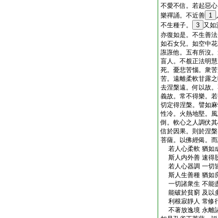
不愛不信。若起惡心
樂禪誦。不近善
1
不生種子。
3
又如
亦復如是。不生善法
如石女兒。如空中花
誑誑他。五有所沒。
盲人。不覩正法明慧
死。憂悲苦惱。衆苦
苦。遠離柔軟甘露之
去涅槃遠。何以故。
義故。常不得樂。若
切定得涅槃。譬如麻
性冷。火熱地堅。風
倒。軟心之人調伏其
信於因果。則於涅槃
菩薩。以佛經偈。而
若人心柔軟 猶如
斯人内外善 速得
若人心器調 一切
斯人生善種 猶如
一切諸衆生 不能
能破於貧窮 及以
利根寂靜人 常修
不著放逸境 永離