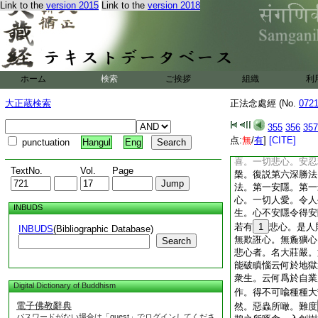
Link to the
version 2015
Link to the
version 2018
以善聞善見 無量
以法調伏心 如馬
如是第一深厚福田。
益天衆。説如是法。
之師。孔雀王菩薩以
諸天。時諸天衆既聞
ホーム
検索
ご挨拶
組織
利
心聽其所説。作如是
非不相應。與兜率陀
大正蔵検索
正法念處經 (No.
072
異無別。思惟此法。
一善法。第一安隱。
355
356
357
得寂滅
点:
無
/
有
]
[CITE]
punctuation
Hangul
Eng
爾時孔雀王聞兜率陀
喜。一切悲心。安忍
TextNo.
Vol.
Page
槃。復説第六深勝法
法。第一安隱。第一
心。一切人愛。令人
INBUDS
生。心不安隱令得安
若有
1
悲心。是人
INBUDS
(Bibliographic Database)
無欺誑心。無麁獷心
Search
悲心者。名大莊嚴。
能破瞋惱云何於地獄
衆生。云何爲於自業
Digital Dictionary of Buddhism
作。得不可喩種種大
電子佛教辭典
然。惡蟲所噉。難度
パスワードがない場合は「guest」でログインしてくださ