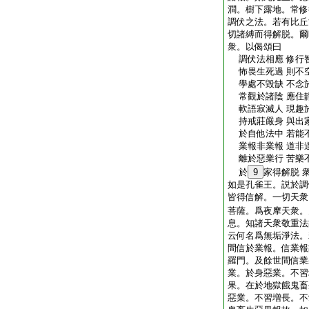
澗。樹下露地。常修
調伏之法。若有比丘
切諸縛而得解脱。爾
衆。以偈頌曰
調伏法相應 修行
怖畏生死過 則不
學處不毀缺 不念
常觀於諸陰 應住
軟語寂滅人 現趣
持戒莊嚴身 與出
於自他法中 若能
業報非業報 道非
離於惡業行 苦樂
於
9
家得解脱 
如是孔雀王。説於調
皆得信解。一切天衆
菩薩。爲夜摩天衆。
息。知諸天衆敬重法
云何名爲無垢淨法。
間信於業報。信業報
羅門。及餘世間信業
業。於身惡業。不習
果。在於地獄餓鬼畜
惡業。不習増長。不