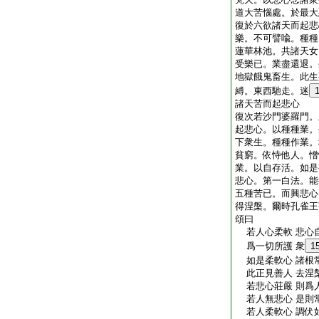
道大苦惱處。於最大
復於六欲諸天而起悲
樂。不可譬喩。種種
蓮華林池。共諸天女
受樂已。業盡還退。
地獄餓鬼畜生。此生
縛。東西馳走。迷
諸天苦而起悲心
復次若沙門婆羅門。
起悲心。以種種業。
下衆生。種種作業。
貧窮。依恃他人。憎
業。以自存活。如是
悲心。第一白法。能
五種苦已。而興悲心
得涅槃。爾時孔雀王
頌曰
若人心柔軟 悲心
爲一切所護 衆
1
如是柔軟心 諸根
此正見善人 去涅
若悲心莊嚴 則爲
若人無悲心 是則
若人柔軟心 調伏