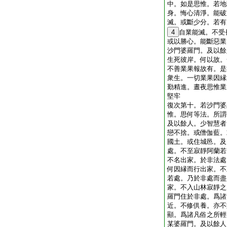
中。如是思惟。若地
身。悔心清淨。能破
滅。或斷少分。若有
4
自業能滅。不受
或以勝心。能斷惡業
沙門婆羅門。及以餘
生死彼岸。何以故。
不善業果報故有。是
衆生。一切業果因縁
勤精進。晝夜思惟業
堅牢
復次第十。若沙門婆
惟。思何等法。所謂
及以餘人。少智慧者
戀不捨。或僧伽藍。
國土。或住城邑。及
處。不至寂靜阿蘭若
不名出家。於非法處
何因縁而行出家。不
若處。乃於非處而盡
家。不入山林寂靜之
羅門住於非處。爲諸
近。不修供養。亦不
顯。爲諸凡俗之所輕
某婆羅門。及以餘人