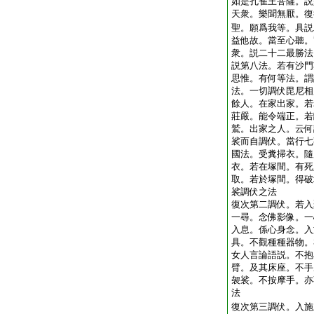
如是孔雀王菩薩。説
天衆。樂聞無厭。復
聖。願爲我等。具説
益他故。當至心聽。
衆。説二十二最勝法
説第八法。若有沙門
思惟。有何等法。謂
法。一切調伏毘尼相
餘人。在家出家。若
莊嚴。能令端正。若
鷲。出家之人。云何
裟而自調伏。當行七
國法。受糞掃衣。隨
衣。若在塚間。有死
取。若於塚間。得破
裟調伏之法
復次第二調伏。若入
一尋。念佛影像。一
入息。係心身念。入
具。不觀種種器物。
女人言論語説。不抱
臂。及其床座。不手
袈裟。不按摩手。亦
法
復次第三調伏。入施