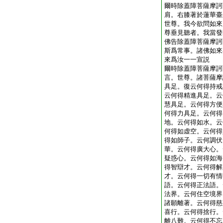
爾時除蓋障菩薩摩訶
肩。右膝著於蓮華臺
世尊。我今欲問如來
尊垂見聽者。我當發
佛告除蓋障菩薩摩訶
斯爲常事。諸佛如來
來爲汝一一宣説
爾時除蓋障菩薩摩訶
言。世尊。諸菩薩摩
具足。復云何得持戒
云何得精進具足。云
慧具足。云何得方便
何得力具足。云何得
地。云何得如水。云
何得如虚空。云何得
得如師子。云何調伏
華。云何得廣大心。
疑惑心。云何得如海
得智辯才。云何得解
才。云何得一切有情
語。云何得正法語。
法界。云何住空境界
諸願離著。云何得慈
喜行。云何得捨行。
離八難。云何得不忘