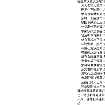
菩薩摩訶薩説伽陀曰
具大名稱大勝慧 
已度生死險難中 
汝爲普遍熾焔光 
汝得一切解脱門 
堅固不動如山王 
一切邪外不能破 
本來寂靜法無生 
我法聖尊善開明 
或有宣説諸正道 
或説涅槃正妙門 
有情心意汝悉知 
有情觀汝法行圓 
所有貪瞋癡三毒 
坐道樹成正覺尊 
汝自得度度有情 
汝於世間善所求 
無智久沈於睡眠 
善爲開覺汝聖尊 
汝觀此諸大士衆 
皆欲聽聞妙法門 
爾時除蓋障菩薩摩訶
已。時佛勅令處蓮華
大衆。佛亦勅令隨其
坐