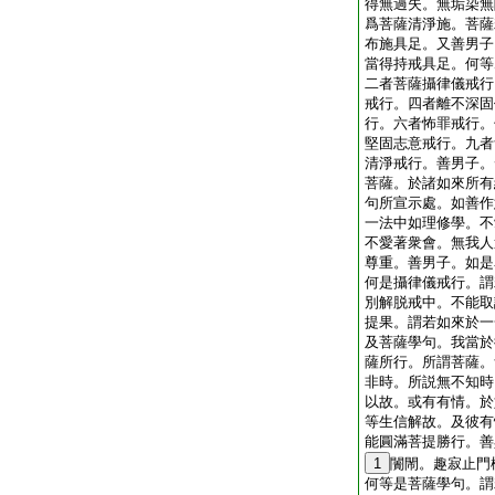
得無過失。無垢染無
爲菩薩清淨施。菩薩
布施具足。又善男子
當得持戒具足。何等
二者菩薩攝律儀戒行
戒行。四者離不深固
行。六者怖罪戒行。
堅固志意戒行。九者
清淨戒行。善男子。
菩薩。於諸如來所有
句所宣示處。如善作
一法中如理修學。不
不愛著衆會。無我人
尊重。善男子。如是
何是攝律儀戒行。謂
別解脱戒中。不能取
提果。謂若如來於一
及菩薩學句。我當於
薩所行。所謂菩薩。
非時。所説無不知時
以故。或有有情。於
等生信解故。及彼有
能圓滿菩提勝行。善
1
闠閙。趣寂止門
何等是菩薩學句。謂