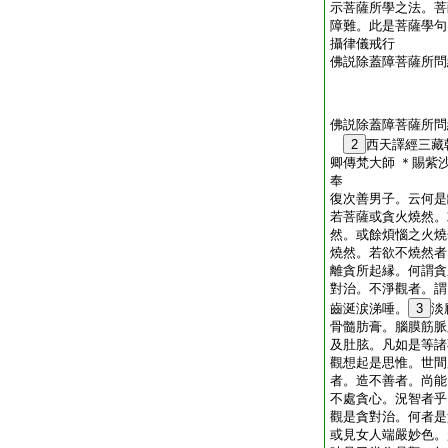
示菩薩所學之法。菩
障難。此是菩薩學句
攝律儀戒行
佛説除蓋障菩薩所問
佛説除蓋障菩薩所問
2
西天譯經三藏
卿傳梵大師 ＊賜紫
奉 
復次善男子。云何是
若菩薩或貪火燒然。
然。或餘煩惱之火燒
燒然。若欲不燒然者
離貪所起縁。何謂貪
對治。不淨觀者。謂
齒涎涙涕唾。
3
淡
骨髓肪膏。腦膜筋脈
及肚胘。凡如是等諸
觀想起是思惟。世間
者。造不善者。尚能
不處貪心。況智者乎
觀是貪對治。何者是
或見女人端嚴妙色。