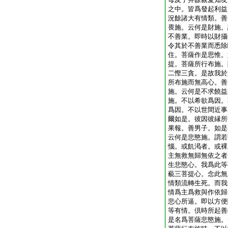
之中。皆爲發起利益
況餘諸大有情類。善
畏施。云何是財施。
不善業。即時以財攝
令其於不善業而悉除
住。菩薩作是思惟。
提。菩薩所行布施。
二慳三貪。是故我於
所布施而無高心。善
施。云何是不求饒益
施。不以希欲爲因。
爲因。不以世間近事
爾如是。彼因彼縁所
果報。善男子。如是
云何是悲愍施。謂若
惱。或飢渇者。或裸
主無救無歸無依之者
生悲愍心。我爲此等
藐三菩提心。念此無
情類流轉生死。而我
情爲主爲救與作依歸
悲心所逼。即以方便
等有情。倶時所起善
是名爲菩薩悲愍施。