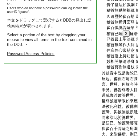
い。
覺了世法如戲劇 
Users who do not have a password can log in with the
稽首無動勝福藏 
userID "guest".
久遠歴於多百劫 
本文をドラッグして選択するとDDBの見出し語
稽首無垢月面尊 
検索結果が表示されます。
多百倶胝菩薩衆 
稽首已離
3
癡暗
Select a portion of the text by dragging your
已得最上聖法藏 
mouse to view all terms in the text contained in
the DDB. ・
稽首無等作大利 
住寂靜心常慈意 
Password Access Policies
稽首勝上持功徳 
妙相開華清淨身 
稽首寶樹無邊枝 
其鼓音中説是伽陀已
座起。偏袒右肩右膝
言。世尊。何故今時
未見。佛告尊者大目
過殑伽沙數等世界。
世尊號蓮華眼如來應
法教化利益。彼佛刹
蓋障。與彼無數倶胝
同來詣此娑婆世界。
是語已。除蓋障菩薩
庾多百千菩薩之所圍
力。來詣佛所。到已