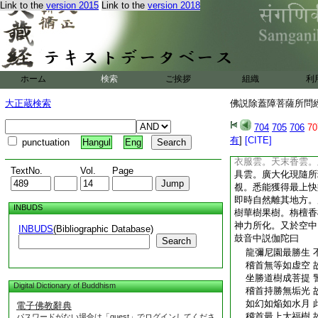
者還得正念。苦者得
Link to the
version 2015
Link to the
version 2018
佛説除蓋障菩薩所問
佛説除蓋障菩薩所問
＊西天譯經三藏朝
ホーム
検索
ご挨拶
組織
利
卿傳梵大師 ＊賜紫
奉 
大正蔵検索
佛説除蓋障菩薩所問經 
爾時除蓋障菩薩摩訶
於此象頭之山去山不
704
705
706
70
現殊妙寶網。遍覆三
有
]
[CITE]
punctuation
Hangul
Eng
雨衆天華。及天果雲
衣服雲。天末香雲。
TextNo.
Vol.
Page
具雲。廣大化現隨所
覩。悉能獲得最上快
即時自然離其地方。
INBUDS
樹華樹果樹。栴檀香
神力所化。又於空中
INBUDS
(Bibliographic Database)
鼓音中説伽陀曰
Search
龍彌尼園最勝生 
稽首無等如虚空 
坐勝道樹成菩提 
Digital Dictionary of Buddhism
稽首持勝無垢光 
如幻如焔如水月 
電子佛教辭典
稽首最上大福樹 
パスワードがない場合は「guest」でログインしてくださ