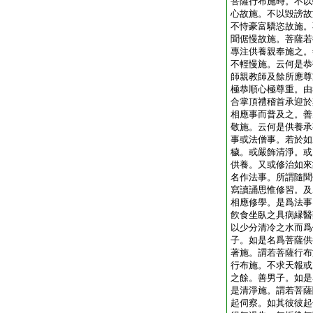
菩薩行布施時。不以
心故施。不以毀謗故
不恃豪富驕恣故施。
聞倨慢故施。菩薩若
專注供養親奉施之。
不輕慢施。云何是恭
師親教師及餘所應尊
極恭順心極尊重。由
合掌頂禮稽首承迎於
相應事而普及之。善
敬施。云何是供養承
事或法僧事。若於如
穢。或嚴飾清淨。或
供養。又或修治如來
名作法事。所謂隨聞
寫讀誦思惟修習。及
相應修學。是爲法事
飮食坐臥之具病縁醫
以少分清冷之水而爲
子。如是名爲菩薩供
著施。謂若菩薩行布
行布施。不求天報或
之餘。善男子。如是
是清淨施。謂若菩薩
起伺察。如其彼彼起