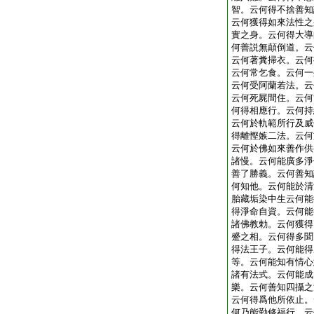
智。云何得不捨善知
云何獲得如來法性之
實之身。云何得大導
何善説無顛倒道。云
云何著糞掃衣。云何
云何常乞食。云何一
云何受阿蘭若法。云
云何死屍間住。云何
何得相應行。云何持
云何於軌範所行及威
得離慳嫉二法。云何
云何於佛如來善作供
諸慢。云何能廣多淨
善了勝義。云何善知
何知他。云何能於清
胎藏垢染中生云何能
得淨命自資。云何能
諸佛教勅。云何獲得
蹙之相。云何得多聞
得法王子。云何能得
等。云何能知有情心
諸有法式。云何能成
樂。云何善知四攝之
云何得爲他所依止。
何乃能勤修福行。云