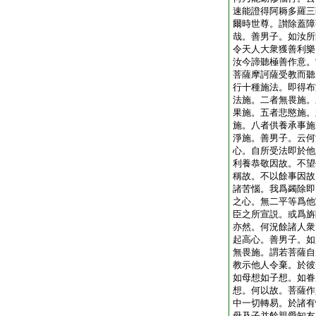
速能證得阿耨多羅三
爾時世尊。讃除蓋障
哉。善男子。如汝所
令天人大衆獲善利樂
汝今諦聽極善作意。
菩薩摩訶薩受教而聽
行十種施法。即得布
法施。二者無畏施。
果施。五者悲愍施。
施。八者供養承事施
淨施。善男子。云何
心。自所受法即於他
利養恭敬因故。不望
稱故。不以餘事因故
諸苦惱。我爲蠲除即
之心。無二平等爲他
臣之所宣説。或爲旃
亦然。何況餘諸人衆
起高心。善男子。如
無畏施。謂若菩薩自
教示他人令棄。於彼
如母想如子想。如眷
想。何以故。菩薩作
中一切轉易。於諸有
母及子并餘親愛知友