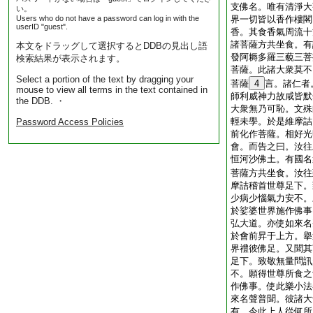
支佛名。唯有清淨大
い。
Users who do not have a password can log in with the
界一切皆以香作樓閣
userID "guest".
香。其食香氣周流十
諸菩薩方共坐食。有
本文をドラッグして選択するとDDBの見出し語
發阿耨多羅三藐三菩
検索結果が表示されます。
菩薩。此諸大衆莫不
Select a portion of the text by dragging your
菩薩
4
言。諸仁者
mouse to view all terms in the text contained in
師利威神力故咸皆默
the DDB. ・
大衆無乃可恥。文殊
輕未學。於是維摩詰
Password Access Policies
前化作菩薩。相好光
會。而告之曰。汝往
恒河沙佛土。有國名
菩薩方共坐食。汝往
摩詰稽首世尊足下。
少病少惱氣力安不。
於娑婆世界施作佛事
弘大道。亦使如來名
於會前昇于上方。擧
界禮彼佛足。又聞其
足下。致敬無量問訊
不。願得世尊所食之
作佛事。使此樂小法
來名聲普聞。彼諸大
有。今此上人從何所