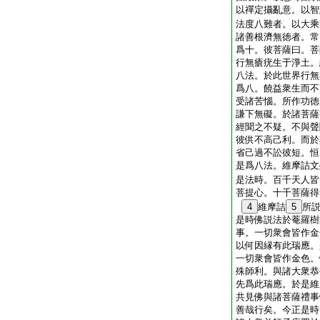
以禪定攝亂意。以智
法度八難者。以大乘
諸善根濟無徳者。常
爲十。彼菩薩曰。菩
行無瘡疣生于淨土。
八法。於此世界行無
爲八。饒益衆生而不
受諸苦惱。所作功徳
謙下無礙。於諸菩薩
經聞之不疑。不與聲
彼供不高己利。而於
省己過不訟彼短。恒
是爲八法。維摩詰文
是法時。百千天人皆
菩提心。十千菩薩得
4
維摩詰
5
所
是時佛説法於菴羅樹
事。一切衆會皆作金
以何因縁有此瑞應。
一切衆會皆作金色。
殊師利。與諸大衆恭
先爲此瑞應。於是維
共見佛與諸菩薩禮事
善哉行矣。今正是時