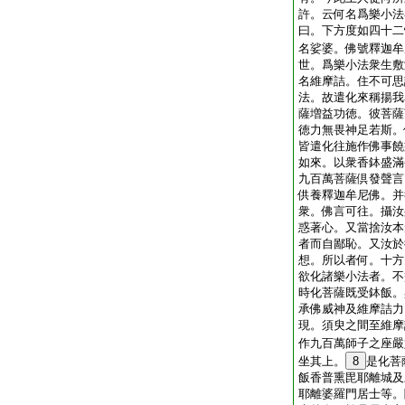
許。云何名爲樂小法
曰。下方度如四十二
名娑婆。佛號釋迦牟
世。爲樂小法衆生敷
名維摩詰。住不可思
法。故遣化來稱揚我
薩増益功徳。彼菩薩
徳力無畏神足若斯。
皆遣化往施作佛事饒
如來。以衆香鉢盛滿
九百萬菩薩倶發聲言
供養釋迦牟尼佛。并
衆。佛言可往。攝汝
惑著心。又當捨汝本
者而自鄙恥。又汝於
想。所以者何。十方
欲化諸樂小法者。不
時化菩薩既受鉢飯。
承佛威神及維摩詰力
現。須臾之間至維摩
作九百萬師子之座嚴
坐其上。
8
是化菩
飯香普熏毘耶離城及
耶離婆羅門居士等。