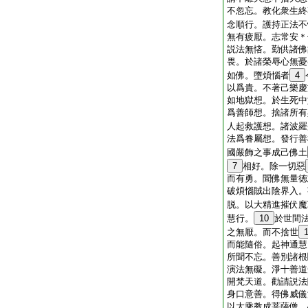
不忽忘。教化衆生終
念順行。護持正法不
無有疲厭。志常安＊
説法無悋。勤供諸佛
畏。於諸榮辱心無憂
如佛。墮煩惱者
4
以爲貴。不著己樂慶
如地獄想。於生死中
爲善師想。捨諸所有
人起救護想。諸波羅
法爲眷屬想。發行善
國嚴飾之事成己佛土
7
相好。除一切惡
而有勇。聞佛無量徳
破煩惱賊出陰界入。
脱。以大精進摧伏魔
慧行。
10
於世間
之無厭。而不捨世
而能隨俗。起神通慧
所聞不忘。善別諸根
演法無礙。淨十善道
開梵天道。勸請説法
身口意善。得佛威儀
以大乘教成菩薩僧。