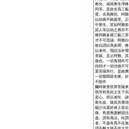
教化。成就衆生淨佛
同等。是故名爲三藐
度。名爲佛陀。阿難
以劫壽不能盡受。正
中衆生。皆如阿難多
諸人等以劫之壽亦不
佛阿耨多羅三藐三菩
才不可思議。阿難白
敢自謂以爲多聞。佛
以者何。我説汝於聲
菩薩。且止阿難。其
薩也。一切海淵尚可
持辯才一切功徳不可
置菩薩所行。是維摩
一切聲聞辟支佛。於
不能作
爾時衆香世界菩薩來
我等初見此土生下劣
是心。所以者何。諸
衆生故。隨其所應現
賜少法還於彼土當念
薩。有盡無盡解脱法
盡。謂有爲法。何謂
者。不盡有爲不住無
謂不離大慈不捨大悲