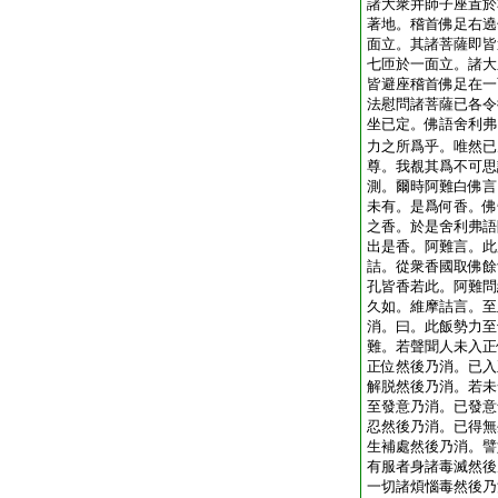
諸大衆并師子座置於
著地。稽首佛足右遶
面立。其諸菩薩即皆
七匝於一面立。諸大
皆避座稽首佛足在一
法慰問諸菩薩已各令
坐已定。佛語舍利弗
力之所爲乎。唯然已
尊。我覩其爲不可思
測。爾時阿難白佛言
未有。是爲何香。佛
之香。於是舍利弗語
出是香。阿難言。此
詰。從衆香國取佛餘
孔皆香若此。阿難問
久如。維摩詰言。至
消。曰。此飯勢力至
難。若聲聞人未入正
正位然後乃消。已入
解脱然後乃消。若未
至發意乃消。已發意
忍然後乃消。已得無
生補處然後乃消。譬
有服者身諸毒滅然後
一切諸煩惱毒然後乃