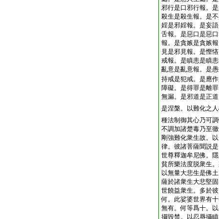
邪行是口邪行報。是
殺生是殺生報。是不
婬是邪婬報。是妄語
舌報。是惡口是惡口
報。是貪嫉是貪嫉報
見是邪見報。是慳悋
戒報。是瞋恚是瞋恚
亂意是亂意報。是愚
持戒是犯戒。是應作
障礙。是得罪是離罪
無漏。是邪道是正道
是涅槃。以難化之人
種法制御其心乃可調
不調加諸楚毒乃至徹
剛強難化衆生故。以
律。彼諸菩薩聞説是
世尊釋迦牟尼佛。隱
貧所樂法度脱衆生。
以無量大悲生是佛土
薩於諸衆生大悲堅固
世饒益衆生。多於彼
何。此娑婆世界有十
無有。何等爲十。以
攝毀禁。以忍辱攝瞋