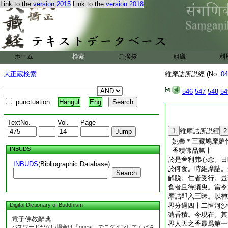
Link to the
version 2015
Link to the
version 2018
文殊師利曰。如我意
説。無示無識離諸問
於是文殊師利。問維
仁者當説。何等是菩
時維摩詰默然無言
文殊師利歎曰。善哉
ホーム
検索
ご挨拶
組織
利
言。是眞入不二法門
説是入不二法門
7
大正蔵検索
維摩詰所説經 (No.
04
菩薩。皆入不二法門
維摩＊詰所説經卷中
546
547
548
54
punctuation
Hangul
Eng
TextNo.
Vol.
Page
1
維摩詰所説經
2
姚秦＊三藏鳩摩羅
INBUDS
香積佛品第十
於是舍利弗心念。日
INBUDS
(Bibliographic Database)
於何食。時維摩詰。
Search
解脱。仁者受行。豈
食者且待須臾。當令
摩詰即入三昧。以神
Digital Dictionary of Buddhism
界分過四十二恒河沙
號香積。今現在。其
電子佛教辭典
界人天之香最爲第一
パスワードがない場合は「guest」でログインしてくださ