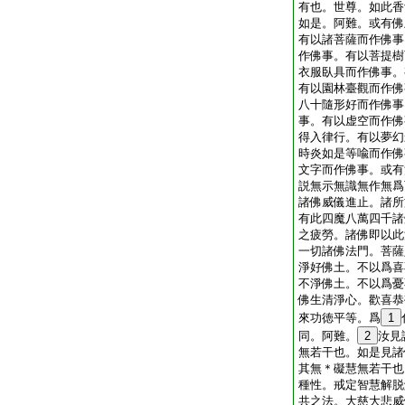
有也。世尊。如此香
如是。阿難。或有佛
有以諸菩薩而作佛事
作佛事。有以菩提樹
衣服臥具而作佛事。
有以園林臺觀而作佛
八十隨形好而作佛事
事。有以虚空而作佛
得入律行。有以夢幻
時炎如是等喩而作佛
文字而作佛事。或有
説無示無識無作無爲
諸佛威儀進止。諸所
有此四魔八萬四千諸
之疲勞。諸佛即以此
一切諸佛法門。菩薩
淨好佛土。不以爲喜
不淨佛土。不以爲憂
佛生清淨心。歡喜恭
來功徳平等。爲
1
同。阿難。
2
汝見
無若干也。如是見諸
其無＊礙慧無若干也
種性。戒定智慧解脱
共之法。大慈大悲威