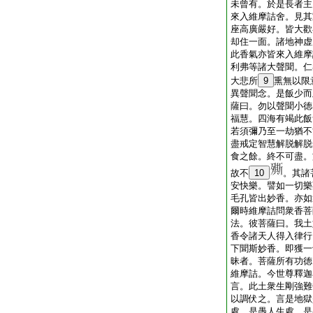
未曾有。於是長者主
來入維摩詰舍。見其
座高廣嚴好。皆大歡
却住一面。諸地神虚
此香氣亦皆來入維摩
利弗等諸大聲聞。仁
大悲所
9
熏無以限
異聲聞念。是飯少而
薩曰。勿以聲聞小徳
福慧。四海有竭此飯
若須彌乃至一劫猶不
盡戒定智慧解脱解脱
食之餘。終不可盡。
故不
10
。其諸
安快樂。譬如一切樂
毛孔皆出妙香。亦如
爾時維摩詰問衆香菩
法。彼菩薩曰。我土
香令諸天人得入律行
下聞斯妙香。即獲一
昧者。菩薩所有功徳
維摩詰。今世尊釋迦
言。此土衆生剛強難
以調伏之。言是地獄
處。是愚人生處。是