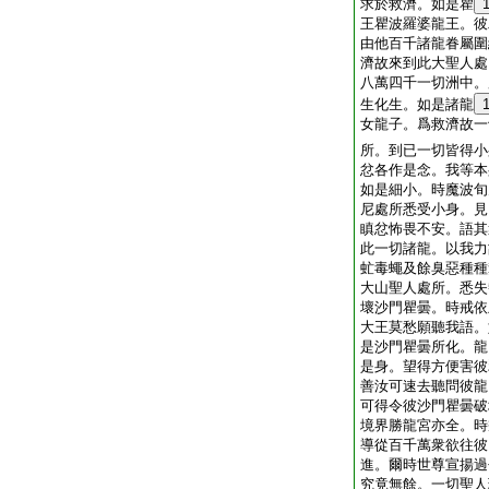
求於救濟。如是瞿
王瞿波羅婆龍王。彼
由他百千諸龍眷屬圍
濟故來到此大聖人處
八萬四千一切洲中。
生化生。如是諸龍
女龍子。爲救濟故一
所。到已一切皆得小
忿各作是念。我等本
如是細小。時魔波旬
尼處所悉受小身。見
瞋忿怖畏不安。語其
此一切諸龍。以我力
虻毒蠅及餘臭惡種種
大山聖人處所。悉失
壞沙門瞿曇。時戒依
大王莫愁願聽我語。
是沙門瞿曇所化。龍
是身。望得方便害彼
善汝可速去聽問彼龍
可得令彼沙門瞿曇破
境界勝龍宮亦全。時
導從百千萬衆欲往彼
進。爾時世尊宣揚過
究竟無餘。一切聖人