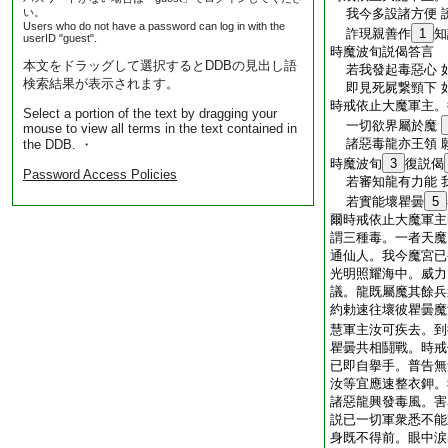
い。
我今多設諸方便 
Users who do not have a password can log in with the
詐現親善作
1
知
userID "guest".
時魔波旬説偈答言
本文をドラッグして選択するとDDBの見出し語
若我發起毒惡心 
検索結果が表示されます。
即見死屍繋頸下 
時戒依止大魔軍主。
Select a portion of the text by dragging your
一切欲界屬於魔
mouse to view all terms in the text contained in
諸惡毒龍亦王領 
the DDB. ・
時魔波旬
3
復説偈
Password Access Policies
若審知龍有力能 
若實能壞瞿曇
5
爾時戒依止大魔軍主
謂三種毒。一者天魔
通仙人。我今魔宮已
光明照耀海中。威力
議。龍既屬魔其餘兵
約勅速往壞彼瞿曇魔
慧軍主汝可疾去。到
瞿曇共相鬪戰。時戒
已即自擧手。普告無
汝等宜應速整衣鉀。
諸惡龍興發毒風。害
説已一切軍衆悉不能
身既不得前。眼中涙