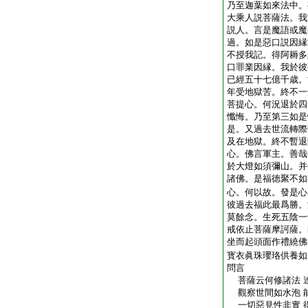
乃至迦葉如來法中。
大乘人説菩薩法。我
説人。言是魔語或魔
過。如是惡口説因縁
不授我記。得阿耨多
口罪業因縁。我於彼
已經五十七億千歳。
年受地獄苦。終不一
菩提心。何況退於四
懺悔。乃至第三如是
是。又過去世流轉際
及在地獄。終不暫退
心。佛言軍主。善哉
於大燈如須彌山。并
諸佛。是福徳聚不如
心。何以故。發是心
彼過去福此最爲勝。
莫餘念。生死五陰一
戒依止菩薩摩訶薩。
坐而起頭面作禮繞佛
寳衣眞珠瓔珞供養如
問言
菩薩云何修諸法 
觀察世間如水泡 
一切惡見性非實 