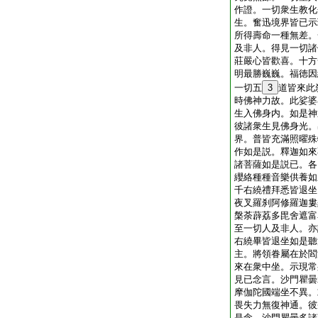
作證。一切衆生教化
生。奮迅境界皆已示
所得壽命一種無差。
及非人。得見一切諸
莊嚴心皆歡喜。十方
明最勝巍巍。福徳因
一切五
3
道皆來此
時佛神力故。此娑婆
生入佛身内。如是神
彼諸衆生見佛身光。
界。普皆充滿照曜殊
作如是説。釋迦如來
諸菩薩如是説已。各
纓絡種種音樂供養如
千右繞禮拜悉皆退坐
夜叉羅刹阿修羅迦婁
槃荼薜荔多毘舍遮富
至一切人及非人。亦
右繞畢皆退坐如是聽
主。將領眷屬在於閻
來在衆中坐。示現常
見已念言。沙門瞿曇
摩伽陀國端坐不異。
畏失力無復神通。彼
是念。沙門瞿曇多諸