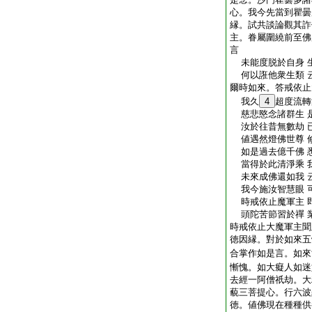
心。我今先當到瞿曇
縁。試共談論觀其詐
主。眷屬圍繞前至佛
言
未能度脱於自身 
何以誑他衆生類 
爾時如來。答戒依止
我久
4
超度流轉
慈悲愍念諸群生 
汝於往昔無數劫 
値遇然燈佛世尊 
如是過去億千佛 
當得於此清淨乘 
未來成佛還如我 
我今施汝智慧眼 
時戒依止魔軍主 
頭陀苦節習於禪 
時戒依止大魔軍主聞
徳因縁。對於如來五
合掌作如是言。如來
慚愧。如大癡人如迷
去經一阿僧祇劫。大
藐三菩提心。行六波
徳。値佛現在種種供