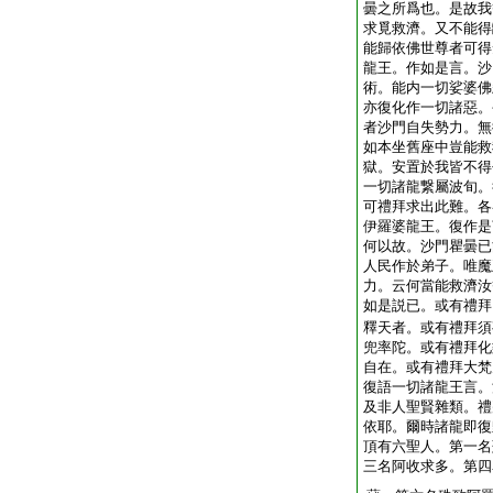
曇之所爲也。是故我
求覓救濟。又不能得
能歸依佛世尊者可得
龍王。作如是言。沙
術。能内一切娑婆佛
亦復化作一切諸惡。
者沙門自失勢力。無
如本坐舊座中豈能救
獄。安置於我皆不得
一切諸龍繋屬波旬。
可禮拜求出此難。各
伊羅婆龍王。復作是
何以故。沙門瞿曇已
人民作於弟子。唯魔
力。云何當能救濟汝
如是説已。或有禮拜
釋天者。或有禮拜須
兜率陀。或有禮拜化
自在。或有禮拜大梵
復語一切諸龍王言。
及非人聖賢雜類。禮
依耶。爾時諸龍即復
頂有六聖人。第一名
三名阿收求多。第四