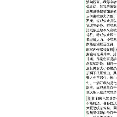
波旬説言。我等今者
僞多幻。知我等家繋
燃焦沸熱惱猶如湯煮
云何復欲假力於他。
不樂。令戒依止具以
我壞瞿曇身。時諸惡
語戒依止敬奉來命欲
得往。時戒依止即生
者現魔大力。令諸惡
則能破壞瞿曇之身。
龍宮内作諸蚊虻蠅
處狼藉充滿其中。諸
甘樂。作是念言是誰
念莫知誰爲。爾時一
及其男女大小眷屬悉
須彌下佉羅坻山。其
聖人先所居住。彼山
旬。一切莊嚴純是七
龍王。亦與無量百千
坻大聖人處請求救濟
9
即到彼已其身皆
不能得語。各各自説
大憂愁瞋忿停坐。爾
與無量億那由他百千