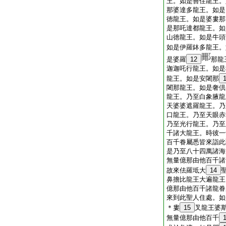
王。如是善住龍王。
那婆達多龍王。如是
徳龍王。如是婆婁那
是那吒達都龍王。如
山徳龍王。如是牛頭
如是伊羅鉢多龍王。
是婆羅
12
那龍
迦迦吒行龍王。如是
龍王。如是安闍那
闍那龍王。如是奢倶
龍王。乃至白象腋龍
天婆婆遮羅龍王。乃
口龍王。乃至天眼赤
乃至光行龍王。乃至
千諸大龍王。時彼一
百千眷屬悉皆來詣此
是乃至八十四萬諸海
無量億那由他百千諸
故來佉羅坻大
14
鼻擔比龍王大遍龍王
億那由他百千諸龍眷
來到此聖人住處。如
＊婁
15
叉龍王婆
無量億那由他百千