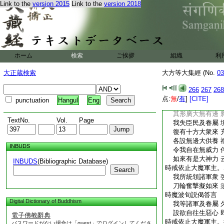
Link to the
version 2015
Link to the
version 2018
入出家居東西狂走。
歎長歔喘息麁短。合
現胸申臂縮脚。搖動
爲受大苦惱。乃至一
亦復如是。時魔波旬
王身心如是煎迫。説
ホーム
検索
ご挨拶
組織
利
何故愁惱獨行住 
出入家居心不安 
大正蔵検索
大方等大集經 (No.
03
時魔波旬聞是語已。
偈答言
266
267
268
我今身體汗遍流 
点:
無
/
有
]
[CITE]
punctuation
Hangul
Eng
啼哭眼中涙如血 
其形廣大無有邊 
TextNo.
Vol.
Page
我失臣民及眷屬 
復有十方大衆來 
各設無邊大供養 
INBUDS
令我自在無威力 
如來有是大神力 
INBUDS
(Bibliographic Database)
時戒依止大魔軍主。
Search
我所統領諸軍衆 
刀輪奮撃擬如來 
時魔波旬説偈答言
Digital Dictionary of Buddhism
我等諸軍及眷屬 
設欲自往生惡心 
電子佛教辭典
時戒依止大魔軍主。
パスワードがない場合は「guest」でログインしてくださ