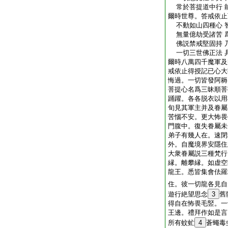
常於菩提道中行 
爾時世尊。答戒依止
不動如山四種心 
無量億劫受諸苦 
佛説禁戒堅固持 
一切三世佛正法 
爾時八萬四千魔軍及
戒依止得授記已心大
悔過。一切皆發阿耨
菩提心名爲三昧順菩
踊躍。各各脱衣以用
旬見其軍主并及眷屬
苦惱不安。更大怖畏
門腹中。復失眷屬未
弟子有幾人在。速閉
外。自魔境界安隱住
大衆眷屬説三種梵行
縁。離攀縁。如虚空
龍王。悉皆集會佉羅
住。彼一切龍各見自
遊行絶望思念
3
舊
得自在怖畏毛竪。一
王邊。禮拜作如是言
所有蚊虻
4
蒼蠅毒