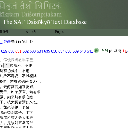
如來亦爾。視諸衆生
如世間人以男女根醜
名爲藏。如來不爾永
所覆藏。善男子。如
不欲令刹利毘舍首
此論中有過惡故。如來
用条件
使い方
English
後善。是故不得名爲
長者唯有一子心常憶
5_
慧嚴
譯 ) in Vol. 12
所欲令受學。懼不
念故晝夜慇懃教其
629
630
631
632
633
634
635
636
637
638
639
640
641
[行番号:
無
/
羅論。何以故。以其幼
。假使長者教半字已。
伽
1
羅論不。不也世
所有祕藏不。不也世
幼故不爲説。不以祕悋
者何。若有嫉妬祕惜之心。
。云何當言如來祕藏。
男子。如汝所言。若有瞋
藏。如來無有瞋心嫉
子。彼大長者謂如來也。
。如來等視一切衆
者謂聲聞弟子。半字
論者所謂方等大乘經
力。是故如來爲説半
説毘伽羅論方等大乘。