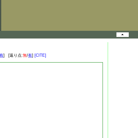
有
] [返り点:
無
/
有
]
[CITE]