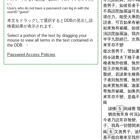
い。
善男子。如彼長者子
Users who do not have a password can log in with the
不爲説毘伽羅論可名
userID "guest".
堪任力。能受大乘毘
本文をドラッグして選択するとDDBの見出し語
説者。可言如來有祕
検索結果が表示されます。
如來無有祕藏。如彼
演説毘伽羅論。我亦
Select a portion of the text by dragging your
半字九部經已。次爲
mouse to view all terms in the text contained in
來常存不變
the DDB. ・
復次善男子。譬如夏
Password Access Policies
雨令諸農夫下種子者
種者無所收獲。無所
龍王亦無所藏。我亦
槃經。若諸衆生種善
子者則無所獲。無所
如來實無所藏。迦葉
尊無所祕藏。如佛所
來常存不變。是義不
偈
諸佛
5
與縁覺 
猶捨無常身 何況
今者乃説常存無變。
子。我爲一切聲聞弟
偈
6
又善男子。波
慕不能自勝來至我所