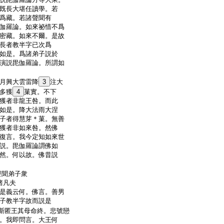
既長大堪任讀學。若
爲藏。若諸聲聞有
伽羅論。如來祕惜不爲
密藏。如來不爾。是故
長者教半字已次爲
如是。爲諸弟子説於
演説毘伽羅論。所謂如
月興大雲雷降
3
注大
多獲
4
菓實。不下
獲者非龍王咎。而此
如是。降大法雨大涅
子者得慧芽＊菓。無善
獲者非如來咎。然佛
復言。我今定知如來世
説。毘伽羅論謂佛如
然。何以故。佛昔説
聲聞弟子衆
諸凡夫
是義云何。佛言。善男
子教半字故而説是
斯匿王其母命終。悲號戀
。我即問言。大王何