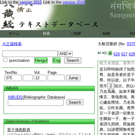
Link to the
version 2015
Link to the
version 2018
所有珍寶悉用示之。
同於一子。善男子。
陋鄙惡以依覆蔽。故
斷此根。以無根故無
婆羅門所有語論。終
陀等聞。何以故。以
ホーム
検索
ご挨拶
組織
利
正法則不如是。初中
祕藏。善男子。譬如
大正蔵検索
大般涅槃經 (No.
037
念憐愛無已。將詣師
速成尋便將還。以愛
626
627
628
半字。而不教誨毘伽
punctuation
Hangul
Eng
稚力未堪故。善男子
是兒即時能得了知毘
TextNo.
Vol.
Page
尊。如是長者於是子
尊。何以故。以子年
而不
2
現示。所以
INBUDS
乃名爲藏。如來不爾
佛言。善哉善哉。善
INBUDS
(Bibliographic Database)
Search
心嫌妬慳悋。乃名爲
妬。云何名藏。善男
言一子者謂一切衆生
生猶如一子。教一子
Digital Dictionary of Buddhism
者謂九部經。毘伽羅
典。以諸聲聞無有慧
電子佛教辭典
パスワードがない場合は「guest」でログインしてくださ
字九部經典。而不爲