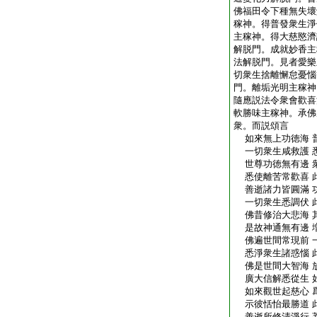
佛福田令下種無失壞
稼神。得普發衆生淨
主稼神。得大慈愍濟
解脱門。成就妙香主
法解脱門。見者愛樂
切衆生捨離懈怠憂惱
門。離垢光明主稼神
隨應説法令衆會歡喜
軟勝味主稼神。承佛
衆。而説頌言
如來無上功徳海 
一切衆生咸救護 
世尊功徳無有邊 
悉使離苦常歡喜 
善逝諸力皆圓滿 
一切衆生悉調伏 
佛昔修治大悲海 
是故神通無有邊 
佛遍世間常現前 
悉淨衆生諸惑惱 
佛是世間大智海 
廣大信解悉從生 
如來觀世起慈心 
示彼恬怡最勝道 
善逝所修清淨行 