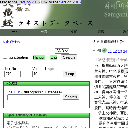
而身寂靜無諸相 
Link to the
version 2015
Link to the
version 2018
如來劫海修諸行 
能隨世法應衆生 
大方廣佛華嚴經卷第
ホーム
検索
ご挨拶
組織
利
大方廣佛華嚴經卷第
＊于闐國三＊藏實
大正蔵検索
大方廣佛華嚴經 (No.
世主妙嚴品第一之
復次普光焔藏主火神
11
12
13
14
解脱門。普集光幢主
punctuation
Hangul
Eng
生諸惑漂流熱惱苦解
神。得無動福力大悲
TextNo.
Vol.
Page
主火神。得光明照
種種焔眼主火神。得
脱門。十方宮殿如須
INBUDS
切世間諸趣熾然苦解
神。得自在開悟一切
INBUDS
(Bibliographic Database)
Search
主火神。得永破一切
音電光主火神。得成
脱門。爾時普光焔藏
一切主火神衆。而説
Digital Dictionary of Buddhism
汝觀如來精進力 
電子佛教辭典
爲利衆生現世間 
パスワードがない場合は「guest」でログインしてくださ