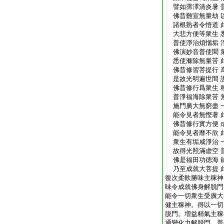
譬如霈澤清炎暑 
佛昔難宣無量劫 
諸根熟者令悟道 
大悲方便等衆生 
普使淨治煩惱垢 
佛演妙音普使聞 
悉使滌除無量苦 
佛昔修習菩提行 
是故光明遍世間 
佛昔修行爲衆生 
普淨福海除衆苦 
施門廣大無窮盡 
能令見者無慳著 
佛昔修行實方便 
能令見者靡不欣 
衆生有垢咸淨治 
故得光照滿虚空 
佛是福田功徳海 
乃至成就大菩提 
復次柔軟勝味主稼神
味令成就佛身解脱門
能令一切衆生受廣大
健主稼神。得以一切
脱門。増益精氣主稼
通變化力解脱門。普