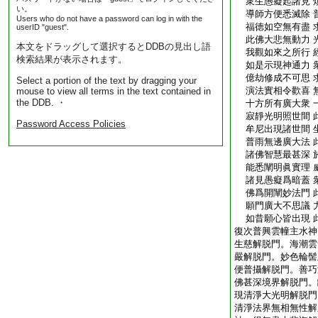
衆生愚癡起諸見 
い。
導師方便悉滅除 
Users who do not have a password can log in with the
福徳如空無有盡 
userID "guest".
此佛大悲無動力 
本文をドラッグして選択するとDDBの見出し語
我觀如來之所行 
検索結果が表示されます。
如是示現神通力 
億劫修成不可思 
Select a portion of the text by dragging your
演法實相令歡喜 
mouse to view all terms in the text contained in
the DDB. ・
十方所有廣大衆 
寂靜光明照世間 
Password Access Policies
牟尼出現諸世間 
普雨無邊廣大法 
諸佛智慧最甚深 
能悉闡明眞實理 
諸見愚癡爲暗蓋 
佛爲開闡妙法門 
願門廣大不思議 
如昔願心皆出現 
復次普興雲幢主水神
生慈解脱門。海潮雲
嚴解脱門。妙色輪髻
便普攝解脱門。善巧
佛甚深境界解脱門。
現清淨大光明解脱門
清淨法界無相無性解