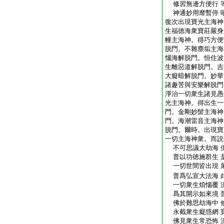
修習無邊方便行 
神通妙用靡暫停 
復次出現寶光主海神
生福徳海衆寶莊嚴身
幢主海神。得巧方便
脱門。不雜塵垢主海
惱海解脱門。恒住波
生離惡道解脱門。吉
大癡暗解脱門。妙華
諸趣苦與安樂解脱門
淨治一切衆生諸見愚
光主海神。得出生一
門。金剛妙髻主海神
門。海潮雷音主海神
脱門。爾時。出現寶
一切主海神衆。而説
不可思議大劫海 
普以功徳施群生 
一切世間皆出現 
普爲弘宣大法海 
一切衆生煩惱覆 
爲其開示如來境 
佛於難思劫海中 
永截衆生癡惑網 
佛見衆生常恐怖 