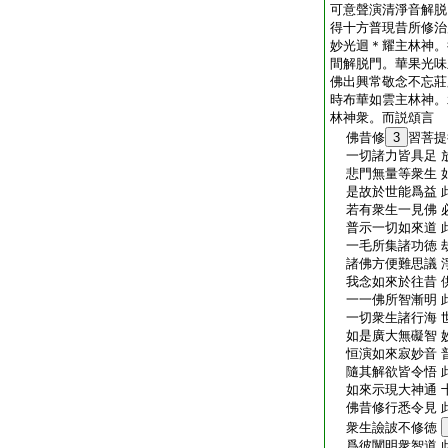
可意聲演清淨音解脱
得十方普現昔所修治
妙光迴＊耀主林神。
間解脱門。華果光味
佛出興常敬念不忘莊
時布華如雲主林神。
林神衆。而説頌言
佛昔修
3
習菩提
一切諸力皆具足 
悲門無量等衆生 
是故於世能爲益 
若有衆生一見佛 
普示一切如來道 
一毛所集諸功徳 
諸佛方便難思議 
我念如來於往昔 
一一佛所智漸明 
一切衆生諸行海 
如是廣大無礙智 
恒演如來寂妙音 
隨其解欲皆令悟 
如來示現大神通 
佛昔修行悉令見 
衆生譣詖不修徳
爲彼闡明衆智道 