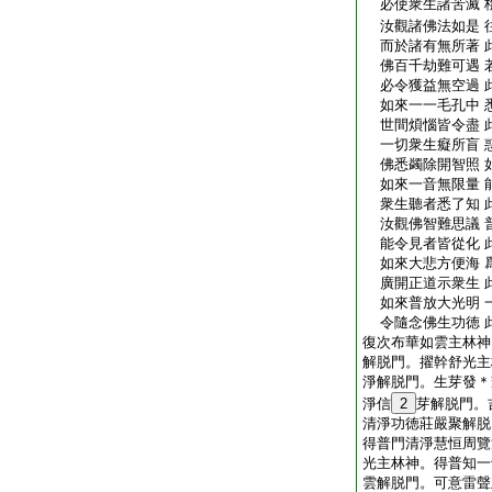
必使衆生諸苦滅 
汝觀諸佛法如是 
而於諸有無所著 
佛百千劫難可遇 
必令獲益無空過 
如來一一毛孔中 
世間煩惱皆令盡 
一切衆生癡所盲 
佛悉蠲除開智照 
如來一音無限量 
衆生聽者悉了知 
汝觀佛智難思議 
能令見者皆從化 
如來大悲方便海 
廣開正道示衆生 
如來普放大光明 
令隨念佛生功徳 
復次布華如雲主林神
解脱門。擢幹舒光主
淨解脱門。生芽發＊
淨信
2
芽解脱門。
清淨功徳莊嚴聚解脱
得普門清淨慧恒周覽
光主林神。得普知一
雲解脱門。可意雷聲