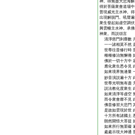
神。得無盡大悲海解
得於菩薩衆會道場中
普現威光主水神。得
出現解脱門。吼聲遍
衆生發起如虚空調伏
興雲幢主水神。承佛
神衆。而説頌言
清淨慈門刹塵數 
一一諸相莫不然 
世尊往昔修行時 
種種修治無懈倦 
佛於一切十方中 
應化衆生悉令見 
如來境界無邊量 
妙音演説遍十方 
世尊光明無有盡 
説法教化度衆生 
如來清淨等虚空 
而令衆會靡不見 
佛昔修習大悲門 
是故如雲現於世 
十方所有諸國土 
朗然開悟大菩提 
如來所行無罣礙 
處處示現大神通 