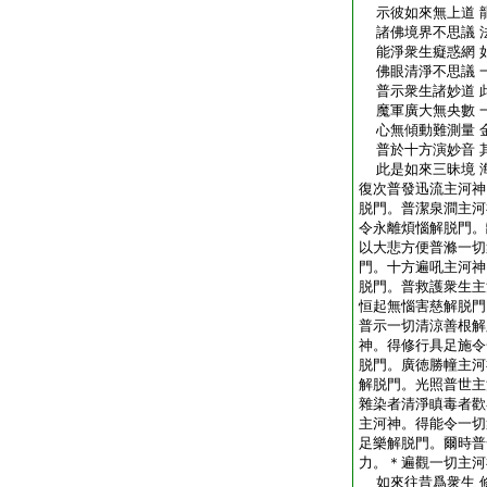
示彼如來無上道 
諸佛境界不思議 
能淨衆生癡惑網 
佛眼清淨不思議 
普示衆生諸妙道 
魔軍廣大無央數 
心無傾動難測量 
普於十方演妙音 
此是如來三昧境 
復次普發迅流主河神
脱門。普潔泉澗主河
令永離煩惱解脱門。
以大悲方便普滌一切
門。十方遍吼主河神
脱門。普救護衆生主
恒起無惱害慈解脱門
普示一切清涼善根解
神。得修行具足施令
脱門。廣徳勝幢主河
解脱門。光照普世主
雜染者清淨瞋毒者歡
主河神。得能令一切
足樂解脱門。爾時普
力。＊遍觀一切主河
如來往昔爲衆生 