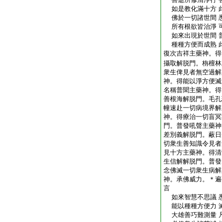
如是教化滿十方 
佛於一切諸世間 
所有根欲皆治淨 
如來出現於世間 
種種方便而成熟 
復次吉祥主藥神。得
攝取解脱門。栴檀林
衆生俾見者無空過解
神。得能以淨方便滅
名稱普聞主藥神。得
善根海解脱門。毛孔
幢速赴一切病境界解
神。得療治一切盲冥
門。普發吼聲主藥神
差別義解脱門。蔽日
切衆生善知識令見者
見十方主藥神。得清
生信解解脱門。普發
念佛滅一切衆生病解
神。承佛威力。＊遍
言
如來智慧不思議 
能以種種方便力 
大雄善巧難測量 