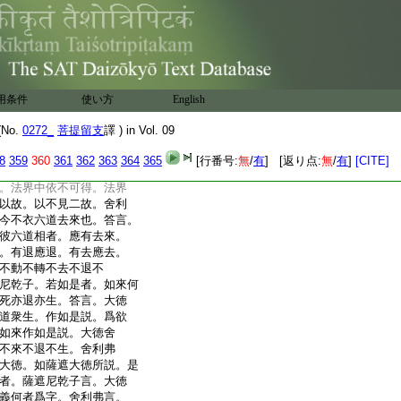
舍利弗。我不爲法。非不爲
故。大徳舍利弗。夫爲法
爲法。大徳舍利弗。若有
不著此法名爲佛。不見
名爲僧。夫爲法者。不爲
爲修道。不爲證滅。不爲過
用条件
使い方
English
不爲過無色界。不爲得涅
依此法應知。我今不爲法
No.
0272_
菩提留支
譯 ) in Vol. 09
時慧命舍利弗告大薩遮尼
今依何法作如是説。答言。
8
359
360
361
362
363
364
365
[行番号:
無
/
有
] [返り点:
無
/
有
]
[CITE]
不依
14
於一法作如是説。
。法界中依不可得。法界
以故。以不見二故。舍利
今不衣六道去來也。答言。
彼六道相者。應有去來。
。有退應退。有去應去。
不動不轉不去不退不
尼乾子。若如是者。如來何
死亦退亦生。答言。大徳
道衆生。作如是説。爲欲
如來作如是説。大徳舍
不來不退不生。舍利弗
大徳。如薩遮大徳所説。是
者。薩遮尼乾子言。大徳
義何者爲字。舍利弗言。