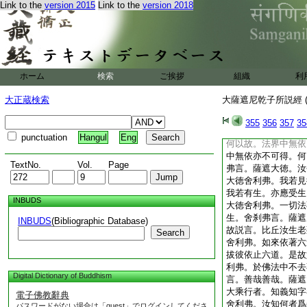
Link to the
version 2015
Link to the
version 2018
法來也。答言。大徳
法。來詣佛所。何以
者。不爲一切法名爲
人言爲法來者。彼人
此法名爲法。不著生
知苦。不爲離集。不
ホーム
検索
ご挨拶
組織
利
欲界。不爲過色界。
槃。大徳舍利弗。汝
大正蔵検索
大薩遮尼乾子所説經 (
故來詣佛所。爾
13
乾子言。薩遮大徳。
355
356
357
35
大徳舍利弗。我今都
punctuation
Hangul
Eng
何以故。法界中無依
中無依亦不可得。何
TextNo.
Vol.
Page
弗言。薩遮大徳。汝
大徳舍利弗。我若見
我若有生。亦應受生
INBUDS
大徳舍利弗。一切法
生。舍
刹
弗言。薩遮
INBUDS
(Bibliographic Database)
故説言。比丘汝生老
Search
舍利弗。如來依著六
拔彼依止六道。是故
利弗。於佛法中不去
Digital Dictionary of Buddhism
言。善哉善哉。薩遮
大乘行者。知義知字
電子佛教辭典
舍利弗。汝知何者爲
パスワードがない場合は「guest」でログインしてくださ