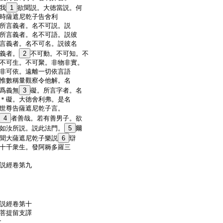
我
1
欲聞説。大徳當説。何
時薩遮尼乾子告舍利
所言義者。名不可説。説
所言義者。名不可語。説彼
言義者。名不可名。説彼名
義者。
2
不可動。不可知。不
不可生。不可聚。非物非實。
非可依。遠離一切依言語
惟數稱量觀察令他解。名
爲義無
3
礙。所言字者。名
＊礙。大徳舍利弗。是名
世尊告薩遮尼乾子言。
4
者善哉。若有善男子。欲
如汝所説。説此法門。
5
爾
聞大薩遮尼乾子樂説
6
辯
十千衆生。發阿耨多羅三
説經卷第九
説經卷第十
藏菩提留支譯
二