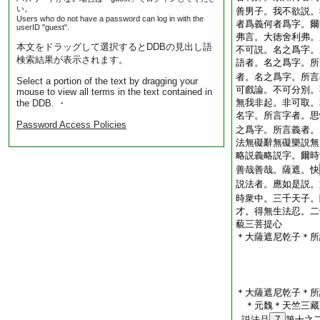
い。
善男子。我不欲説。
Users who do not have a password can log in with the
者爲義何者爲字。爾
userID "guest".
弗言。大徳舍利弗。
本文をドラッグして選択するとDDBの見出し語
不可説。名之爲字。
検索結果が表示されます。
語者。名之爲字。所
者。名之爲字。所言
Select a portion of the text by dragging your
可戲論。不可分別。
mouse to view all terms in the text contained in
無我非起。非可取。
the DDB. ・
名字。所言字者。思
Password Access Policies
之爲字。所言義者。
法無礙辭無礙樂説無
略説義略説字。爾時
善哉善哉。薩遮。快
説法者。應如是説。
時衆中。三千天子。
才。得無生法忍。二
藐三菩提心
＊大薩遮尼乾子＊所
＊大薩遮尼乾子＊所
＊元魏＊天竺三
説法品
7
第十之