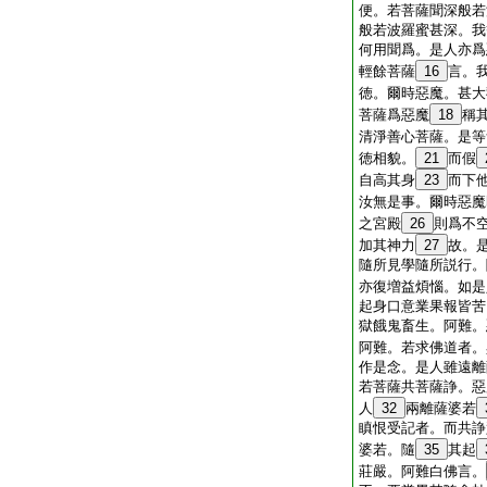
便。若菩薩聞深般若
般若波羅蜜甚深。我
何用聞爲。是人亦爲
輕餘菩薩
16
言。
徳。爾時惡魔。甚大
菩薩爲惡魔
18
稱
清淨善心菩薩。是等
徳相貌。
21
而假
自高其身
23
而下
汝無是事。爾時惡魔
之宮殿
26
則爲不
加其神力
27
故。
隨所見學隨所説行。
亦復増益煩惱。如是
起身口意業果報皆苦
獄餓鬼畜生。阿難。
阿難。若求佛道者。
作是念。是人雖遠離
若菩薩共菩薩諍。惡
人
32
兩離薩婆若
瞋恨受記者。而共諍
婆若。隨
35
其起
莊嚴。阿難白佛言。