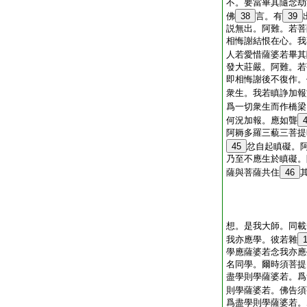
不。要當畢其隨念劫
佛
38
言。有
39
説無出。阿難。若菩
相悔謝結恨在心。我
人若愛惜薩婆若畢其
發大莊嚴。阿難。若
即相悔謝後不復作。
衆生。我若瞋諍加報
爲一切衆生而作橋梁
何況加報。應如聾
阿耨多羅三藐三菩提
45
忿自起瞋礙。
乃至不應生於瞋礙。
薩與菩薩共住
46
想。是我大師。同載
我亦應學。彼若雜
學應薩婆若念我亦應
名同學。爾時須菩提
盡學則學薩婆若。爲
則學薩婆若。佛告須
爲盡學則學薩婆若。