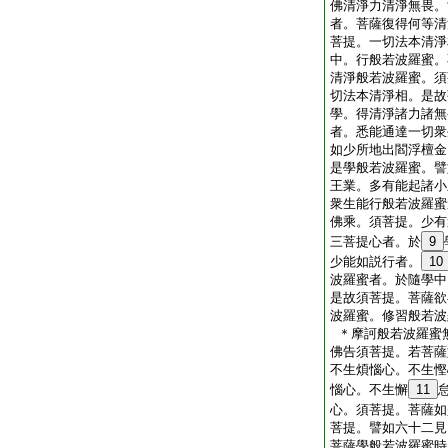
佛清淨力清淨無畏。
者。菩薩復得何等清
菩提。一切法本清淨
中。行般若波羅蜜。
清淨般若波羅蜜。須
切法本清淨相。是故
學。得清淨諸力諸無
者。悉能通達一切衆
如少所地出閻浮檀金
是學般若波羅蜜。譬
王業。多有能起諸小
衆生能行般若波羅蜜
佛乘。須菩提。少有
三菩提心者。於
9
少能如説行者。
10
波羅蜜者。於隨學中
是故須菩提。菩薩欲
波羅蜜。修習般若波
＊摩訶般若波羅蜜
佛告須菩提。若菩薩
不生煩惱心。不生慳
惱心。不生懈
11
心。須菩提。菩薩如
菩提。譬如六十二見
菩薩學般若波羅蜜時