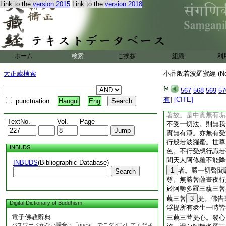
法亦離相＊空相。世
Link to the
version 2015
Link to the
version 2018
云何衆生有垢有淨。
淨。空相法無垢無淨
阿耨多羅三藐三菩提
有法能得阿耨多羅三
云何當知是義。須菩
ホーム
検索
ご挨拶
組織
利
我。須菩提。於意云
如是如是。世尊。衆
大正蔵検索
小品般若波羅蜜經 (N
於意云何。我我所空
提。於意云何。衆生
567
568
569
57
是如是。世尊。衆生
有
]
[CITE]
punctuation
Hangul
Eng
菩提。如是
17
衆
著故。是中實無有垢
TextNo.
Vol.
Page
不受一切法。則無我
實無有淨。亦無有受
行般若波羅蜜。世尊
INBUDS
色。不行受想行識若
間天人阿修羅不能降
INBUDS
(Bibliographic Database)
1
者。勝一切聲聞
Search
尊。無勝菩薩晝夜行
於阿耨多羅三藐三菩
藐三菩
3
提。佛告
Digital Dictionary of Buddhism
浮提所有衆生一時皆
電子佛教辭典
三藐三菩提心。發心
パスワードがない場合は「guest」でログインしてくださ