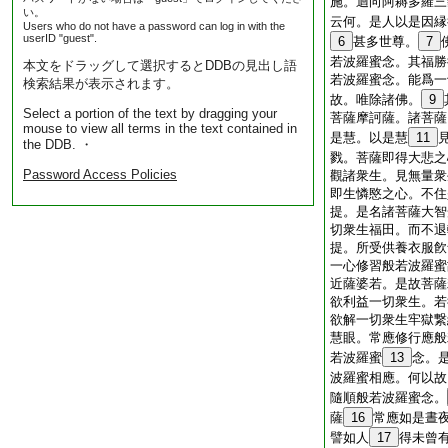
施。迴向阿耨多羅三
い。
云何。是人以是因縁
Users who do not have a password can log in with the
userID "guest".
6
甚多世尊。
7
若波羅蜜念。其福勝
本文をドラッグして選択するとDDBの見出し語
若波羅蜜念。能爲一
検索結果が表示されます。
故。唯除諸佛。
9
Select a portion of the text by dragging your
菩薩摩訶薩。諸菩薩
mouse to view all terms in the text contained in
是慧。以是慧
11
the DDB. ・
戮。菩薩即得大悲之
Password Access Policies
觀諸衆生。見無量衆
即生憐愍之心。不住
提。是名諸菩薩大智
切衆生福田。而不退
提。所受供養衣服飮
一心修習般若波羅蜜
近薩婆若。是故菩薩
欲利益一切衆生。若
欲解一切衆生牢獄繋
慧眼。常應修行應般
若波羅蜜
13
念。
波羅蜜相應。何以故
隨順般若波羅蜜念。
薩
16
常應如是晝
譬如人
17
得未曾