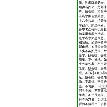
學。則學薩婆若者。
如得名如來。是如非
尊。須菩提。如是學
若爲學般若波羅蜜。
十八不共法。須菩提
學彼岸。如是學者。
是學者疾得阿毘跋致
如是學者學自行處。
是學者學大慈大悲。
相法輪。如是學者學
斷佛種。如是學者學
下劣不能如是學。欲
是學。須菩提。菩薩
餓鬼。不生邊地。如
生竹草作家。不生除
之家。須菩提。菩薩
眼。不
6
痤短不聾
足。須菩提。菩薩如
物。不邪婬。不妄語
語。不貪嫉。不
7
邪見眷屬。不畜破戒
學者。不生長壽天。
何等爲方便。所謂從
禪而不隨禪生。須菩