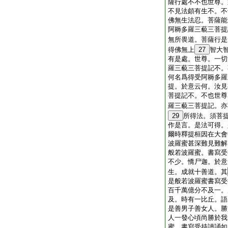
薩行處不不也世尊。
不見法頗有生不。不
佛無生法忍。菩薩能
阿耨多羅三藐三菩提
無所畏道。菩薩行是
得佛無上
27
智大
有是處。世尊。一切
羅三藐三菩提記不。
何名爲得受阿耨多羅
提。於意云何。汝見
菩提記不。不也世尊
羅三藐三菩提記。亦
29
所得法。須菩
作是言。是法可得。
爾時釋提桓因在大會
波羅蜜甚深難見難解
般若波羅蜜。書寫受
不少。憍尸迦。於意
生。成就十善道。其
是般若波羅蜜書寫受
百千萬億分不及一。
及。時有一比丘。語
是善男子善女人。勝
人一發心頃尚勝於我
蜜。書寫受持讀誦如