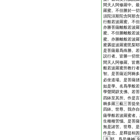
間天人阿修羅中。最
羅蜜。不但勝於一切
須陀洹斯陀含阿那含
行般若波羅蜜。不但
亦勝菩薩離般若波羅
蜜。不但勝離般若波
蜜。亦勝離般若波羅
蜜羼提波羅蜜毘梨耶
是菩薩最爲殊勝。若
説行者。皆勝一切世
間天人阿修羅。皆應
般若波羅蜜所教行者
智。是菩薩近阿耨多
必坐道場。是菩薩拯
如是學。名爲學般若
學聲聞辟支佛。若菩
四鉢至其所。作是言
耨多羅三藐三菩提坐
四鉢。世尊。我亦自
薩學般若波羅蜜者。
生種種苦惱。是菩薩
無是諸苦。世尊。是
作是念。是釋提桓因
8
耶。爲是佛神
9