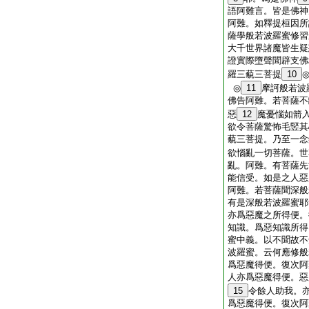
語阿難言。皆是佛神
阿難。如釋提桓因所
薩學般若波羅蜜修習
大千世界諸魔皆生疑
證實際墮聲聞辟支佛
羅三藐三菩提
10
◎
11
摩訶般若波
佛告阿難。若菩薩不
惡
12
魔憂惱如箭
欲令菩薩驚怖毛竪其
藐三菩提。乃至一念
欲惱亂一切菩薩。世
亂。阿難。有菩薩先
能信受。如是之人惡
阿難。若菩薩聞深般
有是深般若波羅蜜耶
亦爲惡魔之所得便。
知識。爲惡知識所得
蜜中義。以不聞故不
波羅蜜。云何應修般
爲惡魔得便。復次阿
人亦爲惡魔得便。惡
15
令餘人助我。
爲惡魔得便。復次阿