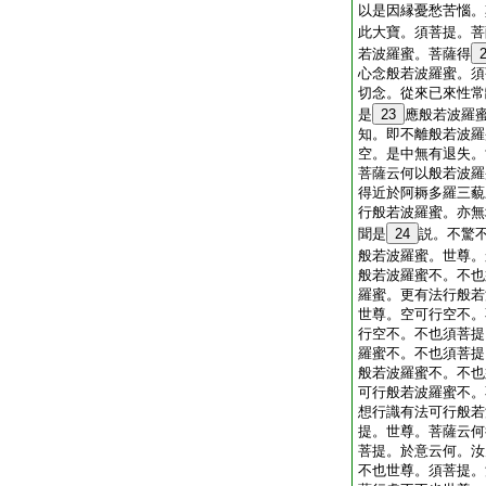
以是因縁憂愁苦惱。
此大寶。須菩提。菩
若波羅蜜。菩薩得
心念般若波羅蜜。須
切念。從來已來性常
是
23
應般若波羅
知。即不離般若波羅
空。是中無有退失。
菩薩云何以般若波羅
得近於阿耨多羅三藐
行般若波羅蜜。亦無
聞是
24
説。不驚
般若波羅蜜。世尊。
般若波羅蜜不。不也
羅蜜。更有法行般若
世尊。空可行空不。
行空不。不也須菩提
羅蜜不。不也須菩提
般若波羅蜜不。不也
可行般若波羅蜜不。
想行識有法可行般若
提。世尊。菩薩云何
菩提。於意云何。汝
不也世尊。須菩提。