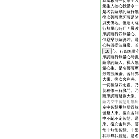
我當救濟一切衆生入
衆生入捨心我當令一
是名菩薩摩訶薩行無
復次菩薩摩訶薩是諸
辟支佛地。但迴向薩
行無量心時尸＊羅波
摩訶薩行四無量心。
但忍樂欲薩婆若。是
心時羼提波羅蜜。若
10
心。行四無量
摩訶薩行無量心時毘
薩摩訶薩入。禪入無
量心生。是名菩薩摩
般若波羅蜜。舍利弗
大乘。復次舍利弗。
一切種修四念處。乃
切種修三解脱門。乃
薩摩訶薩發趣大乘。
薩内空中智慧用無所
空中智慧用無所得故
發趣大乘。復次舍利
中不亂不定智慧。是
乘。復次舍利弗。菩
常非無常智慧。非樂
我非無我智慧。是名