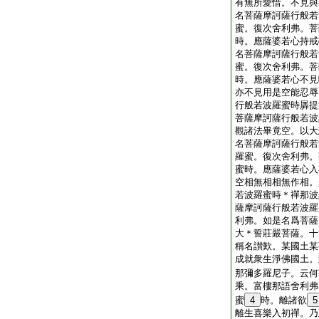
有無所愛惜。不見與
名菩薩摩訶薩行般若
蜜。復次舍利弗。菩
時。應薩婆若心持戒
名菩薩摩訶薩行般若
蜜。復次舍利弗。菩
時。應薩婆若心不見
亦不見用是空能忍辱
行般若波羅蜜時羼提
菩薩摩訶薩行般若波
觀諸法畢竟空。以大
名菩薩摩訶薩行般若
羅蜜。復次舍利弗。
蜜時。應薩婆若心入
空相無相相無作相。
若波羅蜜時＊禪那波
薩摩訶薩行般若波羅
利弗。如是名爲菩薩
大＊誓莊嚴菩薩。十
稱名讃歎。某國土某
成就衆生淨佛國土。
那彌多羅尼子。云何
乘。富樓那語舍利弗
蜜
4
時。離諸欲
5
離生喜樂入初禪。乃