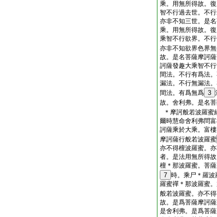
乘。用無所得故。復
智不行過去世。不行
亦非不知三世。是名
乘。用無所得故。復
乘智不行欲界。不行
亦非不知欲界色界無
故。是名菩薩摩訶薩
訶薩發趣大乘智不行
間法。不行有爲法。
漏法。不行無漏法。
間法。有爲無爲
3
故。舍利弗。是名菩
＊摩訶般若波羅蜜
爾時慧命舍利弗問富
訶薩乘於大乘。富樓
摩訶薩行般若波羅蜜
亦不得檀波羅蜜。亦
者。是法用無所得故
檀＊那波羅蜜。菩薩
7
時。乘尸＊羅波
羅蜜禪＊那波羅蜜。
般若波羅蜜。亦不得
故。是爲菩薩摩訶薩
是舍利弗。是爲菩薩