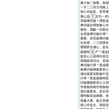
廣大無二無量。無怨
一方二三四方四維上
捨心亦如是。是菩薩
量心及
7
支共一切
菩薩摩訶薩＊禪那波
摩訶薩住禪無量心作
種智。爲斷一切衆生
名菩薩摩訶薩行禪＊
羅蜜。若菩薩摩訶薩
住初禪。二三四禪亦
聲聞辟支佛心。是名
羅蜜時
8
尸＊羅波
婆若心入諸禪作是念
煩惱故當説法。是諸
摩訶薩行禪＊那波羅
薩摩訶薩應薩婆若心
迴向薩婆若懃修不息
行禪＊那波羅蜜時毘
訶薩應薩婆若心入四
苦相無我相空相無相
迴向薩婆若。是名菩
蜜時般若波羅蜜。舍
發趣大乘。復次菩薩
慈心作是念。我當安