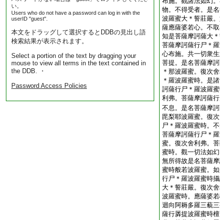
布施。觀諸法如幻。
い。
物。不得受者。是名
Users who do not have a password can log in with the
波羅蜜大＊誓莊嚴。
userID "guest".
薩應薩婆若心。不取
本文をドラッグして選択するとDDBの見出し語
知是菩薩摩訶薩大＊
検索結果が表示されます。
菩薩摩訶薩行尸＊羅
心布施。共一切衆生
Select a portion of the text by dragging your
菩提。是名菩薩摩訶
mouse to view all terms in the text contained in
the DDB. ・
＊那波羅蜜。復次舍
＊羅波羅蜜時。是諸
Password Access Policies
訶薩行尸＊羅波羅蜜
利弗。菩薩摩訶薩行
不息。是名菩薩摩訶
毘梨耶波羅蜜。復次
尸＊羅波羅蜜時。不
菩薩摩訶薩行尸＊羅
蜜。復次舍利弗。菩
蜜時。觀一切法如幻
無所得故是名菩薩摩
蜜時般若波羅蜜。如
行尸＊羅波羅蜜時攝
大＊誓莊嚴。復次舍
波羅蜜時。應薩婆若
迴向阿耨多羅三藐三
薩行羼提波羅蜜時檀