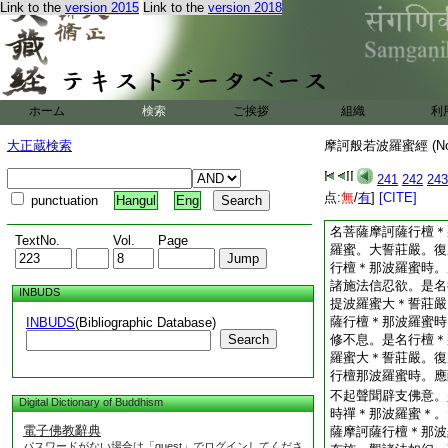
Link to the
version 2015
Link to the
version 2018
不至。是菩薩摩訶薩
＊誓莊嚴。復作是念
羅蜜。亦令一切衆生
足尸＊羅波羅蜜羼提
＊禪那波羅蜜。自具
切衆生行般若波羅蜜
ホーム
検索
ご挨拶
組織
利
訶薩行檀＊那波羅蜜
若心。共一切衆生迴
大正蔵検索
摩訶般若波羅蜜經 (N
菩提。舍利弗。是名
羅蜜時檀＊那波羅蜜
241
242
243
弗。菩薩摩訶薩行檀
点:
無
/
有
]
[CITE]
punctuation
Hangul
Eng
若心布施。不向聲聞
名菩薩摩訶薩行檀＊
TextNo.
Vol.
Page
羅蜜。大誓莊嚴。復
行檀＊那波羅蜜時。
諸施法信忍欲。是名
INBUDS
提波羅蜜大＊誓莊嚴
薩行檀＊那波羅蜜時
INBUDS
(Bibliographic Database)
Search
修不息。是名行檀＊
羅蜜大＊誓莊嚴。復
行檀那波羅蜜時。應
不起聲聞辟支佛意。
Digital Dictionary of Buddhism
時禪＊那波羅蜜＊。
電子佛教辭典
薩摩訶薩行檀＊那波
パスワードがない場合は「guest」でログインしてくださ