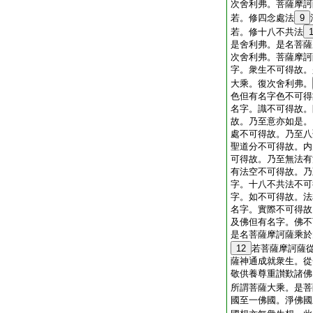
次舍利弗。菩薩摩訶
若。修四念處法
9
若。修十八不共法
是舍利弗。是名菩薩
次舍利弗。菩薩摩訶
字。衆生不可得故。
大乘。復次舍利弗。
色但有名字色不可得
名字。識不可得故。
故。乃至意亦如是。
處不可得故。乃至八
聖道分不可得故。内
可得故。乃至無法有
有法空不可得故。乃
字。十八不共法不可
字。如不可得故。法
名字。實際不可得故
及佛但有名字。佛不
是名菩薩摩訶薩乘於
12
若菩薩摩訶薩
薩神通成就衆生。從
敬供養尊重讃歎諸佛
所謂菩薩大乘。是菩
國至一佛國。淨佛國