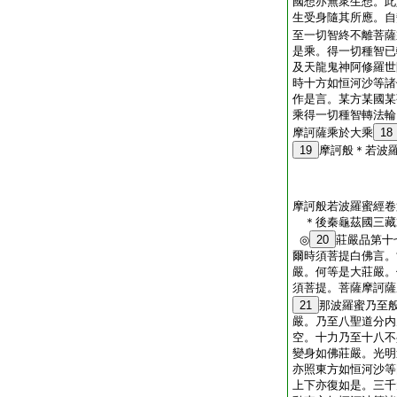
國想亦無衆生想。此
生受身隨其所應。自
至一切智終不離菩薩
是乘。得一切種智已
及天龍鬼神阿修羅世
時十方如恒河沙等諸
作是言。某方某國某
乘得一切種智轉法輪
摩訶薩乘於大乘
18
19
摩訶般＊若波
摩訶般若波羅蜜經卷
＊後秦龜茲國三
◎
20
莊嚴品第十
爾時須菩提白佛言。
嚴。何等是大莊嚴。
須菩提。菩薩摩訶薩
21
那波羅蜜乃至
嚴。乃至八聖道分内
空。十力乃至十八不
變身如佛莊嚴。光明
亦照東方如恒河沙等
上下亦復如是。三千