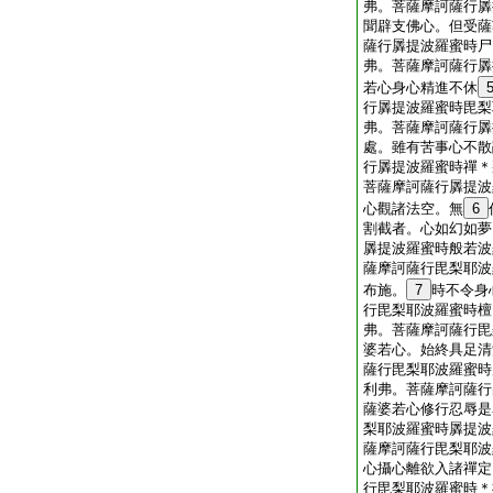
弗。菩薩摩訶薩行羼
聞辟支佛心。但受薩
薩行羼提波羅蜜時尸
弗。菩薩摩訶薩行羼
若心身心精進不休
行羼提波羅蜜時毘梨
弗。菩薩摩訶薩行羼
處。雖有苦事心不散
行羼提波羅蜜時禪＊
菩薩摩訶薩行羼提波
心觀諸法空。無
6
割截者。心如幻如夢
羼提波羅蜜時般若波
薩摩訶薩行毘梨耶波
布施。
7
時不令身
行毘梨耶波羅蜜時檀
弗。菩薩摩訶薩行毘
婆若心。始終具足清
薩行毘梨耶波羅蜜時
利弗。菩薩摩訶薩行
薩婆若心修行忍辱是
梨耶波羅蜜時羼提波
薩摩訶薩行毘梨耶波
心攝心離欲入諸禪定
行毘梨耶波羅蜜時＊