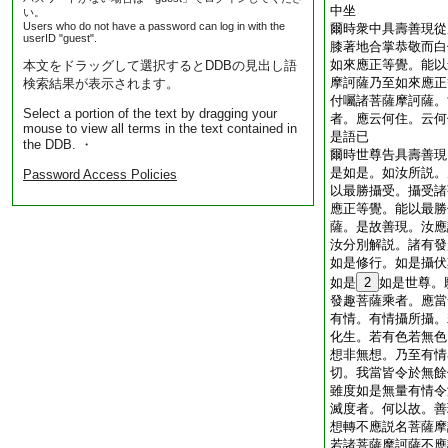
中坐
い。
Users who do not have a password can log in with the
爾時衆中具壽善現從
userID "guest".
膝著地合掌恭敬而白
如來應正等覺。能以
本文をドラッグして選択するとDDBの見出し語
摩訶薩乃至如來應正
検索結果が表示されます。
付囑諸菩薩摩訶薩。
Select a portion of the text by dragging your
者。應云何住。云何
mouse to view all terms in the text contained in
是語已
the DDB. ・
爾時世尊告具壽善現
是如是。如汝所説。
Password Access Policies
以最勝攝受。攝受諸
應正等覺。能以最勝
薩。是故善現。汝應
汝分別解説。諸有發
如是修行。如是攝伏
如是
2
如是世尊。
發趣菩薩乘者。應當
有情。有情攝所攝。
化生。若有色若無色
想非無想。乃至有情
切。我當皆令於無餘
雖度如是無量有情令
滅度者。何以故。善
想轉不應説名菩薩摩
若諸菩薩摩訶薩不應