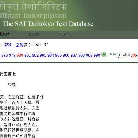
。前聖由之著論。後賢所以
振旦。實亦見重昌期。廣略
新無故。逾
7
練逾明。然經
故受持之迹。其驗若神。
。爾其刷蕩二邊。彰明九
變滅之影。電轉珠
8
目。榮
用条件
使い方
English
而曉落。則邪見難保。露
危蘊方促。以有爲之若此。
o.
0220_
玄奘
譯 ) in Vol. 07
荷付囑之。遙恩躬受行
978
979
980
981
982
983
984
985
986
987
988
989
990
[行番号:
無
/
第五百七
奉 詔譯
分
梵。在室羅筏。住誓多林
衆千二百五十人倶。爾
理裳服執持衣鉢。入室
伽梵於其城中行乞食
收衣鉢洗足已。於食後
。端身正願住對面念。
到已頂禮世尊雙足。右
壽善現亦於如是衆會