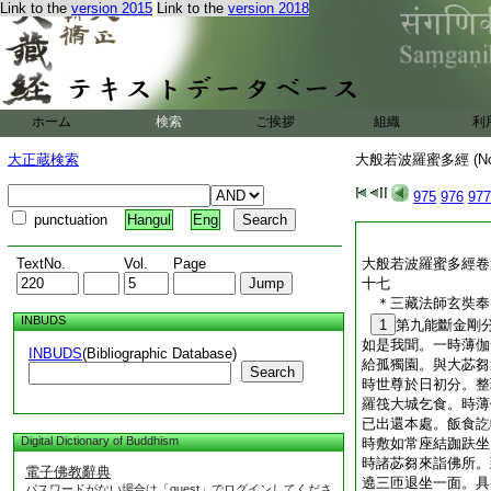
Link to the
version 2015
Link to the
version 2018
鉤
。故屬意多迷
殷學。非直有縁
6
二本。前後五譯。無
卷所在。則爲有佛。
傳之物聽。具如別録
觀。雲飄絲鬢。愁含
ホーム
検索
ご挨拶
組織
利
遷倏忽之光。星夜編
陰泫而陽晞。則
9
大正蔵検索
大般若波羅蜜多經 (N
加無相之如彼。寧不
之美證矣
975
976
977
punctuation
Hangul
Eng
TextNo.
Vol.
Page
大般若波羅蜜多經卷
十七
＊三藏法師玄奘
INBUDS
1
第九能斷金剛
如是我聞。一時薄伽
INBUDS
(Bibliographic Database)
給孤獨園。與大苾芻
Search
時世尊於日初分。整
羅筏大城乞食。時薄
已出還本處。飯食訖
Digital Dictionary of Buddhism
時敷如常座結跏趺坐
時諸苾芻來詣佛所。
電子佛教辭典
遶三匝退坐一面。具
パスワードがない場合は「guest」でログインしてくださ