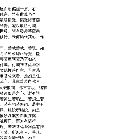
座而起偏袒一肩。右
佛言。希有世尊乃至
最勝攝受。攝受諸菩薩
等覺。能以最勝付囑。
世尊。諸有發趣菩薩乘
修行。云何攝伏其心。作
曰。善哉善哉。善現。如
乃至如來應正等覺。能
菩薩摩訶薩乃至如來
付囑。付囑諸菩薩摩訶
諦聽極善作意。吾當爲
趣菩薩乘者。應如是住。
其心。具壽善現白佛言。
願樂欲聞。佛言善現。諸有
發趣如是之心。所有諸
若卵生若胎生。若濕生若
。若有想若無想。若非有
界。施設所施設。如是一
依妙涅槃界而般涅槃。
滅度已。而無有情得
現。若諸菩薩摩訶薩有情
訶薩。所以者何。善現。
説言有情想轉。如是