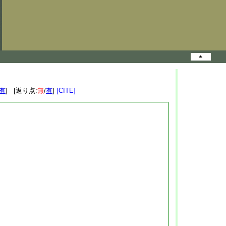
有
] [返り点:
無
/
有
]
[CITE]