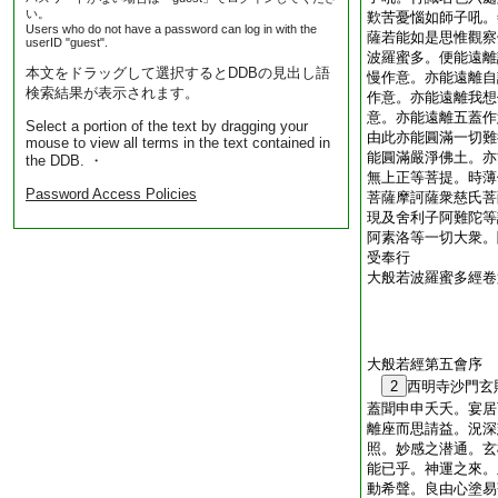
い。
歎苦憂惱如師子吼。
Users who do not have a password can log in with the
薩若能如是思惟觀察
userID "guest".
波羅蜜多。便能遠離
本文をドラッグして選択するとDDBの見出し語
慢作意。亦能遠離自
検索結果が表示されます。
作意。亦能遠離我想
意。亦能遠離五蓋作
Select a portion of the text by dragging your
由此亦能圓滿一切難
mouse to view all terms in the text contained in
能圓滿嚴淨佛土。亦
the DDB. ・
無上正等菩提。時薄
Password Access Policies
菩薩摩訶薩衆慈氏菩
現及舍利子阿難陀等
阿素洛等一切大衆。
受奉行
大般若波羅蜜多經卷
大般若經第五會序
2
西明寺沙門玄
蓋聞申申夭夭。宴居
離座而思請益。況深
照。妙感之潜通。玄
能已乎。神運之來。
動希聲。良由心塗易