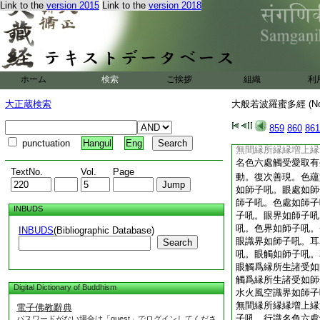
Link to the
version 2015
Link to the
version 2018
等無間縁所縁縁増上
得。無明善不善乃至
觸受愛取有生老死愁
不可得。復次善現。
無動。眼處無動。耳
無動。聲香味觸法處
ホーム
検索
ご挨拶
組織
利
舌身意界無動。色界
動。眼識界無動。耳
大正蔵検索
大般若波羅蜜多經 (N
無動。耳鼻舌身意觸
受無動。耳鼻舌身意
859
860
861
地界無動。水火風空
punctuation
Hangul
Eng
無間縁所縁縁増上縁
名色六處觸受愛取有
TextNo.
Vol.
Page
動。復次善現。色蘊
如師子吼。眼處如師
師子吼。色處如師子
INBUDS
子吼。眼界如師子吼
吼。色界如師子吼。
INBUDS
(Bibliographic Database)
眼識界如師子吼。耳
Search
吼。眼觸如師子吼。
眼觸爲縁所生諸受如
觸爲縁所生諸受如師
Digital Dictionary of Buddhism
水火風空識界如師子
無間縁所縁縁増上縁
電子佛教辭典
子吼。行識名色六處
パスワードがない場合は「guest」でログインしてくださ