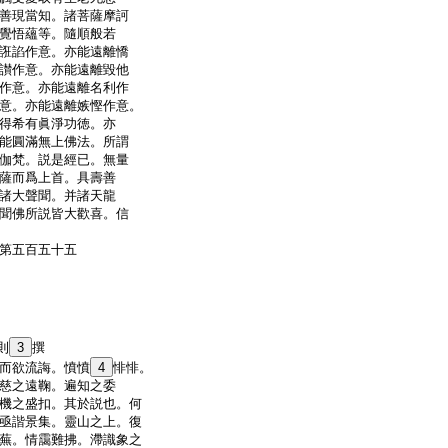
善現當知。諸菩薩摩訶
覺悟蘊等。隨順般若
誑諂作意。亦能遠離憍
讃作意。亦能遠離毀他
作意。亦能遠離名利作
意。亦能遠離嫉慳作意。
得希有眞淨功徳。亦
能圓滿無上佛法。所謂
伽梵。説是經已。無量
薩而爲上首。具壽善
諸大聲聞。并諸天龍
聞佛所説皆大歡喜。信
第五百五十五
則
3
撰
而欲流誨。憤憤
4
悱悱。
慈之遠鞠。遍知之委
機之盛扣。其於説也。何
亟諧景集。靈山之上。復
蕪。情靄難拂。滯識象之