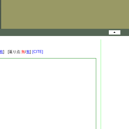
有
] [返り点:
無
/
有
]
[CITE]