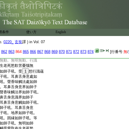
縁善不善乃至不可
不可得。行識名色六處
歎苦憂惱善不善乃至
色蘊無動。受想行識蘊
鼻舌身意處無動。色處
無動。眼界無動。耳鼻
用条件
使い方
English
無動。聲香味觸法界無
鼻舌身意識界無動。眼觸
o.
0220_
玄奘
譯 ) in Vol. 07
無動。眼觸爲縁所生諸
觸爲縁所生諸受無動。
862
863
864
865
866
867
868
869
870
871
872
873
874
[行番号:
無
/
識界無動。因縁無動。等
無動。無明無動。行識
生老死愁歎苦憂惱無
如師子吼。受
1
想行識蘊
子吼。耳鼻舌身意處如
吼。聲香味觸法處如師
。耳鼻舌身意界如師子
聲香味觸法界如師子吼。
鼻舌身意識界如師子
耳鼻舌身意觸如師子吼。
師子吼。耳鼻舌身意
子吼。地界如師子吼。
吼。因縁如師子吼。等
如師子吼。無明如師
觸受愛取有生老死愁