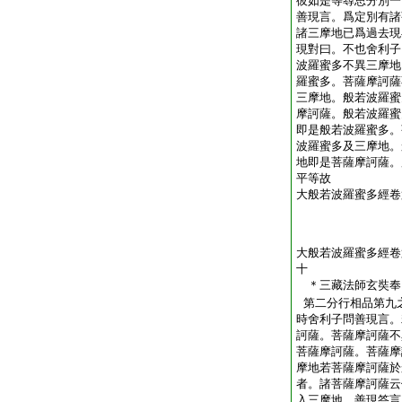
彼如是等尋思分別一
善現言。爲定別有諸
諸三摩地已爲過去現
現對曰。不也舍利子
波羅蜜多不異三摩地
羅蜜多。菩薩摩訶薩
三摩地。般若波羅蜜
摩訶薩。般若波羅蜜
即是般若波羅蜜多。
波羅蜜多及三摩地。
地即是菩薩摩訶薩。
平等故
大般若波羅蜜多經卷
大般若波羅蜜多經卷
十
＊三藏法師玄奘
第二分行相品第九
時舍利子問善現言。
訶薩。菩薩摩訶薩不
菩薩摩訶薩。菩薩摩
摩地若菩薩摩訶薩於
者。諸菩薩摩訶薩云
入三摩地。善現答言