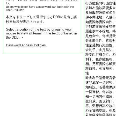
行識離受想行識自性
い。
Users who do not have a password can log in with the
多離布施波羅蜜多自
userID "guest".
多離般若波羅蜜多自
本文をドラッグして選択するとDDBの見出し語
佛不共法離十八佛不
検索結果が表示されます。
知實際離實際自性。
行般若波羅蜜多諸菩
Select a portion of the text by dragging your
羅蜜多常不捨離。時
mouse to view all terms in the text contained in
是色自性。何者是受
the DDB. ・
是實際自性。善現對
Password Access Policies
性是受想行識自性。
舍利子。由是當知。
離受想行識自性。乃
利子。色亦離色相。
相。乃至實際亦離實
離自性。相亦離相。
性
時舍利子謂善現言若
速能成辦一切智智。
如所説。若菩薩摩訶
一切智智。何以故。
知一切法無生成故。
生無成。善現對曰。
得。受想行識空故生
乃至實際空故。生及
若菩薩摩訶薩能於般