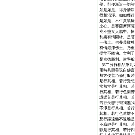
學。則便漸近一切智
如是如是。得身清淨
得相清淨。如如獲得
是如是。不生貪瞋癡
之心。是菩薩摩訶薩
竟不墮女人胎中。恒
利樂有情因縁。是菩
一佛土。供養恭敬尊
有情嚴淨佛土。乃至
提常不離佛。舍利子
是功徳勝利。當學般
第二分行相品第九
爾時具壽善現白佛言
無方便善巧修行般若
是行其相。若行受想
常無常是行其相。若
行其相。若行色樂苦
識樂苦是行其相。若
若行受想行識我無我
不淨是行其相。若行
其相。若行色遠離不
想行識遠離不遠離是
不寂靜是行其相。若
靜是行其相。若行四