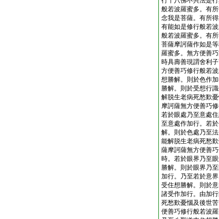
行十八佛不共法是行
般若波羅蜜多。有所
念我是菩薩。有所得
有能如是修行般若波
般若波羅蜜多。有所
菩薩摩訶薩作如是等
羅蜜多。無方便善巧
時具壽善現謂舍利子
方便善巧修行般若波
想勝解。則於色作加
勝解。則於受想行識
解脱生老病死愁歎憂
摩訶薩無方便善巧修
若於眼處乃至意處住
至意處作加行。若於
解。則於色處乃至法
能解脱生老病死愁歎
薩摩訶薩無方便善巧
時。若於眼界乃至眼
勝解。則於眼界乃至
加行。乃至若於意界
受住想勝解。則於意
諸受作加行。由加行
死愁歎憂惱及後世苦
便善巧修行般若波羅