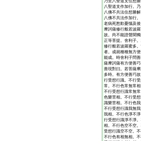
乃至八聖道支住想勝
八聖道支作加行。乃
八佛不共法住想勝解
八佛不共法作加行。
老病死愁歎憂惱及後
摩訶薩修行般若波羅
故。尚不能證聲聞獨
正等菩提。舍利子。
修行般若波羅蜜多。
者。成就種種無方便
能成。時舍利子問善
薩摩訶薩有方便善巧
善現對曰。若菩薩摩
多時。有方便善巧故
行受想行識。不行受
常。不行色常無常相
不行受想行識常無常
色樂苦相。不行受想
識樂苦相。不行色我
不行受想行識我無我
我相。不行色淨不淨
行受想行識淨不淨。
相。不行色空不空。
受想行識空不空。不
不行色有相無相。不