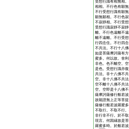
受想行識有相無相。
相相。不行色有願無
不行受想行識有願無
願無願相。不行色寂
不寂靜相。不行受想
受想行識寂靜不寂靜
離。不行色遠離不遠
離不遠離。不行受想
行四念住。不行四念
不共法。不行十八佛
如是菩薩摩訶薩有方
蜜多。何以故。舍利
非色。色不離空。空
是色。受想行識亦復
共法。非十八佛不共
空。非十八佛不共法
空不離十八佛不共法
空。空即是十八佛不
薩摩訶薩修行般若波
故能證無上正等菩提
薩修行般若波羅蜜多
不取行。不取不行。
非行非不行。於不取
現言。何因縁故是菩
羅蜜多時。於般若波