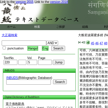
Link to the
version 2015
Link to the
version 2018
觀察若法無所有不可
多。於無所有不可得
問善現言。此中何法
現對曰。所謂般若波
得。乃至布施波羅蜜
内空故乃至無性自性
ホーム
検索
ご挨拶
組織
利
所有不可得。受想行
空法無所有不可得。
大正蔵検索
大般若波羅蜜多經 (N
所有不可得。四念住
八聖道支法無所有不
45
46
47
48
有不可得。乃至十八
punctuation
Hangul
Eng
可得。六神通法無所
有不可得。乃至實際
TextNo.
Vol.
Page
法無所有不可得。一
無所有不可得。菩薩
法無所有不可得。一
INBUDS
得。由内空故乃至無
菩薩摩訶薩修行般若
INBUDS
(Bibliographic Database)
審諦觀察諸所有法皆
Search
不沈沒亦不憂悔。其
是菩薩摩訶薩能於般
離。時舍利子問善現
Digital Dictionary of Buddhism
若波羅蜜多諸菩薩摩
多常不捨離。善現對
電子佛教辭典
般若波羅蜜多時。如
パスワードがない場合は「guest」でログインしてくださ