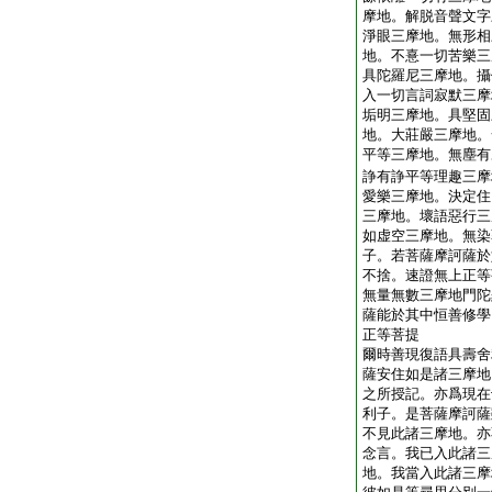
摩地。解脱音聲文字
淨眼三摩地。無形相
地。不憙一切苦樂三
具陀羅尼三摩地。攝
入一切言詞寂默三摩
垢明三摩地。具堅固
地。大莊嚴三摩地。
平等三摩地。無塵有
諍有諍平等理趣三摩
愛樂三摩地。決定住
三摩地。壞語惡行三
如虚空三摩地。無染
子。若菩薩摩訶薩於
不捨。速證無上正等
無量無數三摩地門陀
薩能於其中恒善修學
正等菩提
爾時善現復語具壽舍
薩安住如是諸三摩地
之所授記。亦爲現在
利子。是菩薩摩訶薩
不見此諸三摩地。亦
念言。我已入此諸三
地。我當入此諸三摩