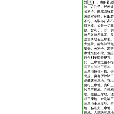
對
1
曰。由般若波
故。舍利子。般若波
舍利子。由此因縁若
波羅蜜多時。於般若
不行。若取亦行亦不
取不取。如是一切非
故。舍利子。以一切
無所取無所執著。是
法無所取著三摩地。
大無量。能集無邊無
獨覺。舍利子。若菩
摩地恒住不捨。速證
時舍利子問善現言。
此一三摩地恒住不捨
爲更有餘諸三摩地。
三摩地恒住不捨。令
菩提。復有所餘諸三
是餘諸三摩地。善現
健行三摩地。寶印三
妙月三摩地。月幢相
地。觀頂三摩地。法
相三摩地。金剛喩三
三摩地王三摩地。善
地。精進力三摩地。
摩地。入増語三摩地