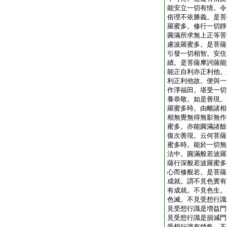
能安立一切有情。令
俗理不依勝義。是菩
羅蜜多。修行一切靜
圓滿所求無上正等菩
慮波羅蜜多。是菩薩
引發一切相智。安住
續。是菩薩摩訶薩能
能正自利亦正利他。
利正利他故。便與一
作淨福田。堪受一切
養恭敬。如是善現。
羅蜜多時。由離諸相
相無覺無得無影無作
蜜多。亦能圓滿諸餘
復次善現。云何菩薩
蜜多時。能於一切無
法中。圓滿般若波羅
薩行深般若波羅蜜多
心而修般若。是菩薩
成就。謂不見色實有
有成就。不見色生。
色滅。不見受想行識
見受想行識是増益門
見受想行識是損減門
受想行識有積集。不