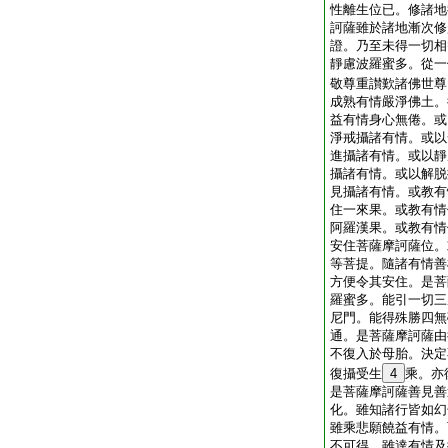
性離生位已。修諸地
訶薩雖於諸地漸次修
證。乃至未得一切相
靜慮波羅蜜多。從一
敬尊重讃歎諸佛世尊
成熟有情嚴淨佛土。
益有情身心無倦。或
淨戒攝諸有情。或以
進攝諸有情。或以靜
攝諸有情。或以解脱
見攝諸有情。或教有
住一來果。或教有情
阿羅漢果。或教有情
安住菩薩摩訶薩位。
等菩提。隨諸有情善
方便令其安住。是菩
羅蜜多。能引一切三
尼門。能得殊勝四無
通。是菩薩摩訶薩由
不復入於母胎。決定
復攝受生
4
乘。亦
是菩薩摩訶薩善見善
化。雖知諸行皆如幻
雖乘悲願饒益有情。
不可得。雖達有情及