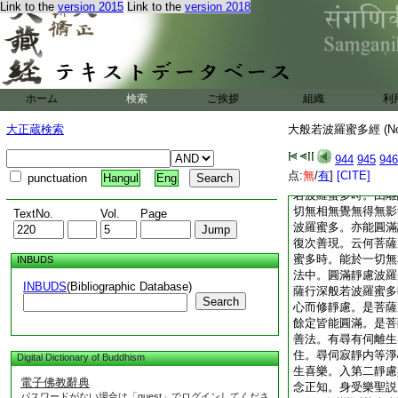
蒙開曉。或復示現身
Link to the
version 2015
Link to the
version 2018
香潔。或復示現設大
類。因斯化導無邊有
離不與取。離欲邪行
離麁惡語。離雜穢語
見。或以布施攝諸有
ホーム
検索
ご挨拶
或以安忍攝諸有情。
組織
利
以靜慮攝諸有情。或
大正蔵検索
大般若波羅蜜多經 (N
饒益諸有情故。或捨
王位。或捨支節。或
944
945
946
如是。如是方便而得
点:
無
/
有
]
[CITE]
punctuation
Hangul
Eng
便而饒益之。如是善
若波羅蜜多時。由離
切無相無覺無得無影
TextNo.
Vol.
Page
波羅蜜多。亦能圓滿
復次善現。云何菩薩
蜜多時。能於一切無
INBUDS
法中。圓滿靜慮波羅
INBUDS
(Bibliographic Database)
薩行深般若波羅蜜多
Search
心而修靜慮。是菩薩
餘定皆能圓滿。是菩
善法。有尋有伺離生
住。尋伺寂靜内等淨
Digital Dictionary of Buddhism
生喜樂。入第二靜慮
電子佛教辭典
念正知。身受樂聖説
パスワードがない場合は「guest」でログインしてくださ