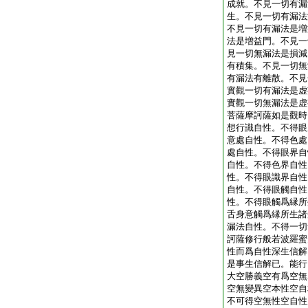
成就。不見一切有漏
生。不見一切有漏法
不見一切有漏法是増
法是増益門。不見一
見一切無漏法是損減
有積集。不見一切無
有漏法有離散。不見
實觀一切有漏法是虚
實觀一切無漏法是虚
菩薩摩訶薩如是觀時
想行識自性。不得眼
意處自性。不得色處
處自性。不得眼界自
自性。不得色界自性
性。不得眼識界自性
自性。不得眼觸自性
性。不得眼觸爲縁所
舌身意觸爲縁所生諸
漏法自性。不得一切
訶薩修行般若波羅蜜
性而爲自性深生信解
是事生信解已。能行
大空勝義空有爲空無
空無變異空本性空自
不可得空無性空自性