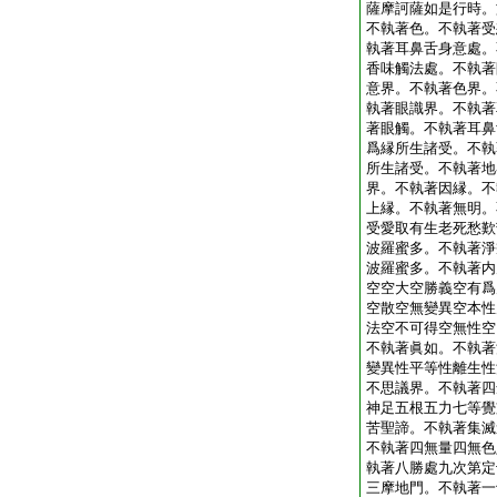
薩摩訶薩如是行時。
不執著色。不執著受
執著耳鼻舌身意處。
香味觸法處。不執著
意界。不執著色界。
執著眼識界。不執著
著眼觸。不執著耳鼻
爲縁所生諸受。不執
所生諸受。不執著地
界。不執著因縁。不
上縁。不執著無明。
受愛取有生老死愁歎
波羅蜜多。不執著淨
波羅蜜多。不執著内
空空大空勝義空有爲
空散空無變異空本性
法空不可得空無性空
不執著眞如。不執著
變異性平等性離生性
不思議界。不執著四
神足五根五力七等覺
苦聖諦。不執著集滅
不執著四無量四無色
執著八勝處九次第定
三摩地門。不執著一