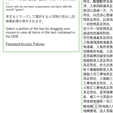
而住。斷樂斷苦先喜
い。
淨。入第四靜慮具足
Users who do not have a password can log in with the
userID "guest".
慈倶心普縁一方。乃
而住。以悲倶心普縁
本文をドラッグして選択するとDDBの見出し語
間具足而住。以喜倶
検索結果が表示されます。
一切世間具足而住。
Select a portion of the text by dragging your
至十方一切世間具足
mouse to view all terms in the text contained in
超諸色想滅有對想。
the DDB. ・
空空無邊處具足而住
入無邊識識無邊處具
Password Access Policies
無邊處。入無所有無
切種無所有處。入非
是菩薩摩訶薩安住靜
脱能順逆入具足而住
具足而住。於九次第
於十遍處能順逆入具
薩能入空三摩地具足
具足而住。入無願三
三摩地具足而住。入
入聖正三摩地具足而
具足而住。是菩薩摩
多。修三十七菩提分
用道相智攝受一切三
觀地種
1
性地第八
地獨覺地。證人菩薩