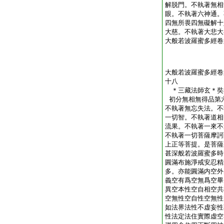
解脱門。不執著無相
眼。不執著六神通。
四無所畏四無礙解十
大慈。不執著大悲大
大般若波羅蜜多經卷
大般若波羅蜜多經卷
十八
＊三藏法師玄＊
初分無相無得品第
不執著無忘失法。不
一切智。不執著道相
流果。不執著一來不
不執著一切菩薩摩訶
上正等菩提。是菩薩
甚深般若波羅蜜多時
圓滿布施淨戒安忍精
多。亦能圓滿内空外
義空有爲空無爲空畢
異空本性空自相空共
空無性空自性空無性
如法界法性不虚妄性
性法定法住實際虚空