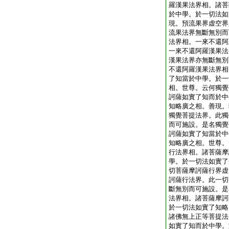
羅漢果法界相。諸菩
於中學。於一切法如
現。預流果界虚空界
流果法界無斷無別而
法界相。一來不還阿
一來不還阿羅漢果法
漢果法界亦無斷無別
不還阿羅漢果法界相
了知當於中學。於一
相。世尊。云何獨覺
訶薩如實了知而於中
知略廣之相。善現。
獨覺菩提法界。此獨
而可施設。是名獨覺
訶薩如實了知當於中
知略廣之相。世尊。
行法界相。諸菩薩摩
學。於一切法如實了
切菩薩摩訶薩行界虚
訶薩行法界。此一切
斷無別而可施設。是
法界相。諸菩薩摩訶
於一切法如實了知略
諸佛無上正等菩提法
如實了知而於中學。