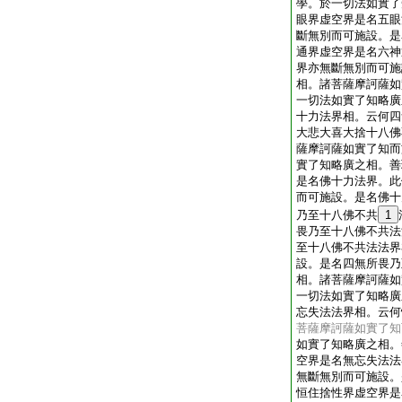
學。於一切法如實了
眼界虚空界是名五眼
斷無別而可施設。是
通界虚空界是名六神
界亦無斷無別而可施
相。諸菩薩摩訶薩如
一切法如實了知略廣
十力法界相。云何四
大悲大喜大捨十八佛
薩摩訶薩如實了知而
實了知略廣之相。善
是名佛十力法界。此
而可施設。是名佛十
乃至十八佛不共
1
畏乃至十八佛不共法
至十八佛不共法法界
設。是名四無所畏乃
相。諸菩薩摩訶薩如
一切法如實了知略廣
忘失法法界相。云何
菩薩摩訶薩如實了知
如實了知略廣之相。
空界是名無忘失法法
無斷無別而可施設。
恒住捨性界虚空界是