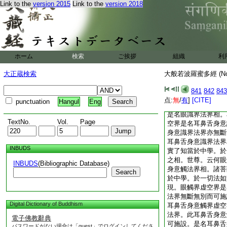
Link to the
version 2015
Link to the
version 2018
中學。於一切法如實
色界＊界虚空界是名
無斷無別而可施設。
香味觸法界＊界虚空
法界。此聲香味觸法
可施設。是名聲香味
ホーム
検索
ご挨拶
組織
利
摩訶薩如實了知當於
了知略廣之相。世尊
大正蔵検索
大般若波羅蜜多經 (N
何耳鼻舌身意識界法
如實了知而於中學。
841
842
843
廣之相。善現。眼識
点:
無
/
有
]
[CITE]
punctuation
Hangul
Eng
界法界。此眼識界法
是名眼識界法界相。
TextNo.
Vol.
Page
空界是名耳鼻舌身意
身意識界法界亦無斷
耳鼻舌身意識界法界
INBUDS
實了知當於中學。於
之相。世尊。云何眼
INBUDS
(Bibliographic Database)
身意觸法界相。諸菩
Search
於中學。於一切法如
現。眼觸界虚空界是
法界無斷無別而可施
Digital Dictionary of Buddhism
耳鼻舌身意觸界虚空
法界。此耳鼻舌身意
電子佛教辭典
可施設。是名耳鼻舌
パスワードがない場合は「guest」でログインしてくださ