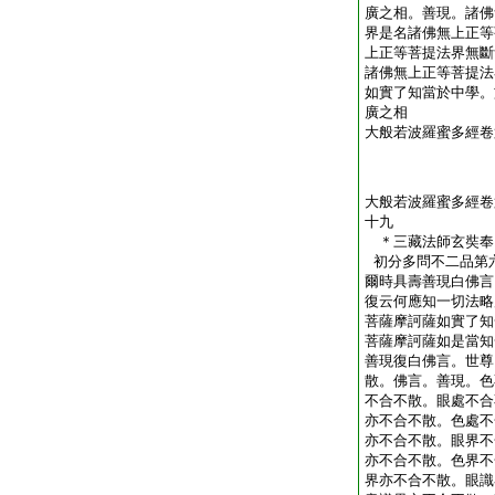
廣之相。善現。諸佛
界是名諸佛無上正等
上正等菩提法界無斷
諸佛無上正等菩提法
如實了知當於中學。
廣之相
大般若波羅蜜多經卷
大般若波羅蜜多經卷
十九
＊三藏法師玄奘
初分多問不二品第
爾時具壽善現白佛言
復云何應知一切法略
菩薩摩訶薩如實了知
菩薩摩訶薩如是當知
善現復白佛言。世尊
散。佛言。善現。色
不合不散。眼處不合
亦不合不散。色處不
亦不合不散。眼界不
亦不合不散。色界不
界亦不合不散。眼識