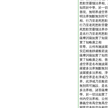
愁歎苦憂惱法界相。
知而於中學。於一切
善現。無明界虚空界
明法界無斷無別而可
相。行乃至老死愁歎
行乃至老死愁歎苦憂
死愁歎苦憂惱法界亦
是名行乃至老死愁歎
薩摩訶薩如實了知當
實了知略廣之相
世尊。云何布施波羅
安忍精進靜慮般若波
薩摩訶薩如實了知而
實了知略廣之相。善
虚空界是名布施波羅
羅蜜多法界無斷無別
波羅蜜多法界相。淨
界虚空界是名淨戒乃
界。此淨戒乃至般若
無別而可施設。是名
多法界相。諸菩薩摩
學。於一切法如實了
何内空法界相。云何
勝義空有爲空無爲空
變異空本性空自相空