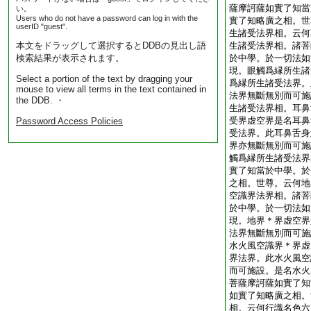
薩摩訶薩如實了知當
い。
Users who do not have a password can log in with the
實了知略廣之相。世
userID "guest".
生諸受法界相。云何
本文をドラッグして選択するとDDBの見出し語
生諸受法界相。諸菩
検索結果が表示されます。
於中學。於一切法如
現。眼觸爲縁所生諸
Select a portion of the text by dragging your
爲縁所生諸受法界。
mouse to view all terms in the text contained in
法界無斷無別而可施
the DDB. ・
生諸受法界相。耳鼻
受界虚空界是名耳鼻
Password Access Policies
受法界。此耳鼻舌身
界亦無斷無別而可施
觸爲縁所生諸受法界
實了知當於中學。於
之相。世尊。云何地
空識界法界相。諸菩
於中學。於一切法如
現。地界＊界虚空界
法界無斷無別而可施
水火風空識界＊界虚
界法界。此水火風空
而可施設。是名水火
菩薩摩訶薩如實了知
如實了知略廣之相。
相。云何行識名色六