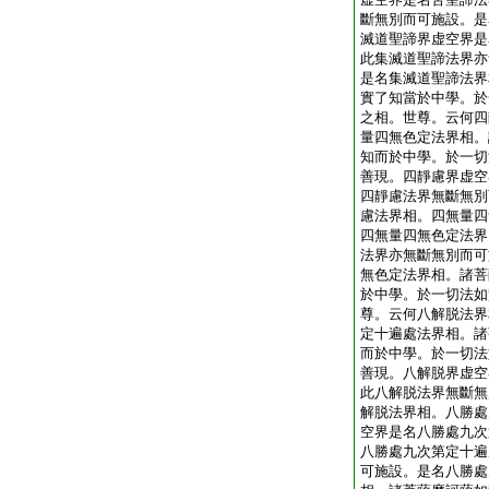
斷無別而可施設。是
滅道聖諦界虚空界是
此集滅道聖諦法界亦
是名集滅道聖諦法界
實了知當於中學。於
之相。世尊。云何四
量四無色定法界相。
知而於中學。於一切
善現。四靜慮界虚空
四靜慮法界無斷無別
慮法界相。四無量四
四無量四無色定法界
法界亦無斷無別而可
無色定法界相。諸菩
於中學。於一切法如
尊。云何八解脱法界
定十遍處法界相。諸
而於中學。於一切法
善現。八解脱界虚空
此八解脱法界無斷無
解脱法界相。八勝處
空界是名八勝處九次
八勝處九次第定十遍
可施設。是名八勝處