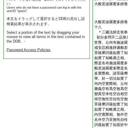
い。
大般若波羅蜜多經卷
Users who do not have a password can log in with the
userID "guest".
本文をドラッグして選択するとDDBの見出し語
大般若波羅蜜多經卷
検索結果が表示されます。
十八
＊三藏法師玄奘
Select a portion of the text by dragging your
mouse to view all terms in the text contained in
初分多問不二品第
the DDB. ・
世尊。云何布施波羅
戒安忍精進靜慮般若
Password Access Policies
菩薩摩訶薩如實了知
如實了知略廣之相。
際是名布施波羅蜜多
般若波羅蜜多際是名
多實際相。諸菩薩摩
學。於一切法如實了
何内空實際相。云何
勝義空有爲空無爲空
變異空本性空自相空
得空無性空自性空無
菩薩摩訶薩如實了知
如實了知略廣之相。
内空實際相。無外空
名外空乃至無性自性
訶薩如實了知當於中