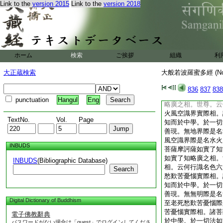
Link to the
version 2015
Link to the
version 2018
名眼觸實際相。無耳
鼻舌身意觸實際相。
知當於中學。於一切
世尊。云何眼觸爲縁
何耳鼻舌身意觸爲縁
菩薩摩訶薩如實了知
ホーム
検索
ご挨拶
組織
利
如實了知略廣之相。
諸受際是名眼觸爲縁
大正蔵検索
大般若波羅蜜多經 (N
耳鼻舌身意觸爲縁所
身意觸爲縁所生諸受
836
837
838
薩如實了知當於中學
punctuation
Hangul
Eng
略廣之相。世尊。云
火風空識界實際相。
TextNo.
Vol.
Page
知而於中學。於一切
善現。無地界際是名
風空識界際是名水火
INBUDS
菩薩摩訶薩如實了知
如實了知略廣之相。
INBUDS
(Bibliographic Database)
相。云何行識名色六
Search
愁歎苦憂惱實際相。
知而於中學。於一切
善現。無無明際是名
Digital Dictionary of Buddhism
至老死愁歎苦憂惱際
苦憂惱實際相。諸菩
電子佛教辭典
於中學。於一切法如
パスワードがない場合は「guest」でログインしてくださ