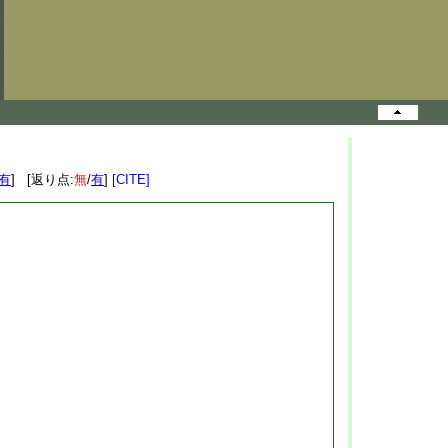
有
] [返り点:
無
/
有
]
[CITE]