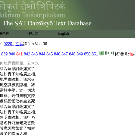
鼻舌身意觸際是名耳
諸菩薩摩訶薩如實了
法如實了知略廣之相。
所生諸受實際相。云
所生諸受實際相。諸
而於中學。於一切法
用条件
使い方
English
善現。無眼觸爲縁所生
所生諸受實際相。無
o.
0220_
玄奘
譯 ) in Vol. 06
生諸受際是名耳鼻舌
實際相。諸菩薩摩訶
839
840
841
842
843
844
845
846
847
848
849
850
851
[行番号:
無
/
。於一切法如實了知
何地界實際相。云何水
諸菩薩摩訶薩如實了
法如實了知略廣之相。
地界實際相。無水火
風空識界實際相。諸
當於中學。於一切法
世尊。云何無明實際
處觸受愛取有生老死
諸菩薩摩訶薩如實了
法如實了知略廣之相。
無明實際相。無行乃
是名行乃至老死愁歎
薩摩訶薩如實了知當
實了知略廣之相