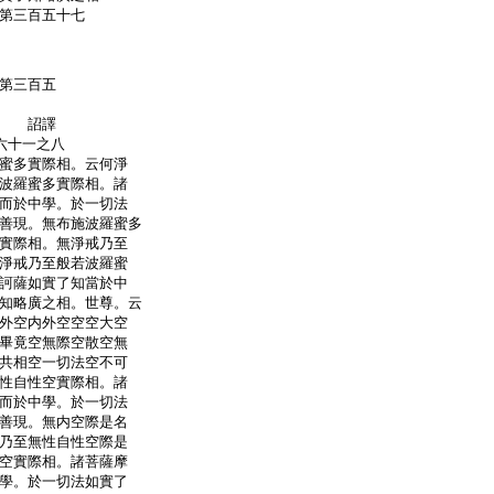
第三百五十七
第三百五
奉 詔譯
六十一之八
蜜多實際相。云何淨
波羅蜜多實際相。諸
而於中學。於一切法
善現。無布施波羅蜜多
實際相。無淨戒乃至
淨戒乃至般若波羅蜜
訶薩如實了知當於中
知略廣之相。世尊。云
外空内外空空空大空
畢竟空無際空散空無
共相空一切法空不可
性自性空實際相。諸
而於中學。於一切法
善現。無内空際是名
乃至無性自性空際是
空實際相。諸菩薩摩
學。於一切法如實了