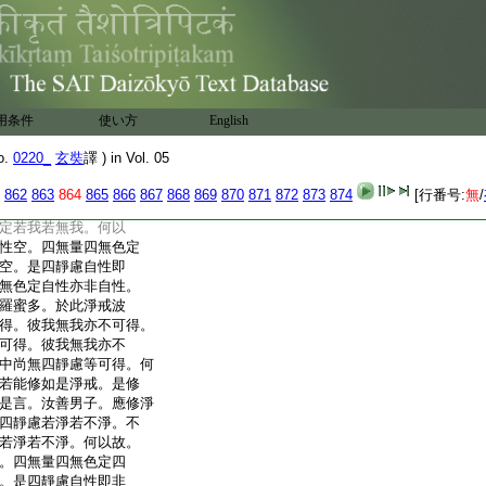
四無色定若樂若苦。何
自性空。四無量四無色
性空。是四靜慮自性
四無色定自性亦非自
戒波羅蜜多。於此淨戒
可得。彼樂與苦亦不可
用条件
使い方
English
皆不可得。彼樂與苦亦
此中尚無四靜慮等可得。
o.
0220_
玄奘
譯 ) in Vol. 05
汝若能修如是淨戒。是
作是言。汝善男子。應修
862
863
864
865
866
867
868
869
870
871
872
873
874
[行番号:
無
/
觀四靜慮若我若無我。
定若我若無我。何以
性空。四無量四無色定
空。是四靜慮自性即
無色定自性亦非自性。
羅蜜多。於此淨戒波
得。彼我無我亦不可得。
可得。彼我無我亦不
中尚無四靜慮等可得。何
若能修如是淨戒。是修
是言。汝善男子。應修淨
四靜慮若淨若不淨。不
若淨若不淨。何以故。
。四無量四無色定四
。是四靜慮自性即非