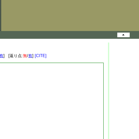
有
] [返り点:
無
/
有
]
[CITE]