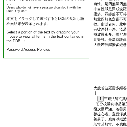
い。
自性。是四無量四無
Users who do not have a password can log in with the
非自性即是淨戒波羅
userID "guest".
蜜多。四靜慮不可得
本文をドラッグして選択するとDDBの見出し語
無量四無色定皆不可
検索結果が表示されます。
得。所以者何。此中
有彼淨與不淨。汝若
Select a portion of the text by dragging your
戒波羅蜜多。憍尸迦
mouse to view all terms in the text contained in
此等説。是爲宣説眞
the DDB. ・
大般若波羅蜜多經卷
Password Access Policies
大般若波羅蜜多經卷
十一
1
三藏法師玄
初分校量功徳品第
復次憍尸迦。若善男
菩提心者。宣説淨戒
善男子。應修淨戒波
若常若無常。不應觀