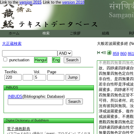
Link to the
version 2015
Link to the
version 2018
若苦。不應觀四無量
以故。四靜慮四靜慮
定四無量四無色定自
即非自性。是四無量
性。若非自性即是淨
波羅蜜多。四靜慮不
ホーム
検索
ご挨拶
組織
利
得。四無量四無色定
不可得。所以者何。
大正蔵検索
大般若波羅蜜多經 (N
何況有彼樂之與苦。
修淨戒波羅蜜多。復
859
860
861
淨戒波羅蜜多。不應
punctuation
Hangul
Eng
不應觀四無量四無色
故。四靜慮四靜慮自
TextNo.
Vol.
Page
四無量四無色定自性
非自性。是四無量四
若非自性即是淨戒波
INBUDS
羅蜜多。四靜慮不可
四無量四無色定皆不
INBUDS
(Bibliographic Database)
可得。所以者何。此
Search
況有彼我與無我。汝
淨戒波羅蜜多。復作
戒波羅蜜多。不應觀
Digital Dictionary of Buddhism
應觀四無量四無色定
四靜慮四靜慮自性空
電子佛教辭典
無量四無色定自性空
パスワードがない場合は「guest」でログインしてくださ