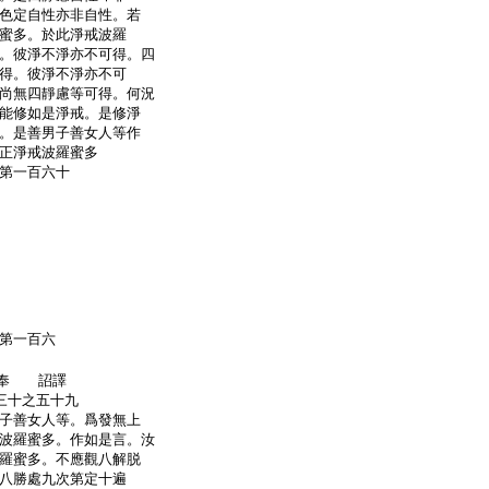
色定自性亦非自性。若
蜜多。於此淨戒波羅
。彼淨不淨亦不可得。四
得。彼淨不淨亦不可
尚無四靜慮等可得。何況
能修如是淨戒。是修淨
。是善男子善女人等作
正淨戒波羅蜜多
第一百六十
第一百六
奘奉 詔譯
三十之五十九
子善女人等。爲發無上
波羅蜜多。作如是言。汝
羅蜜多。不應觀八解脱
八勝處九次第定十遍