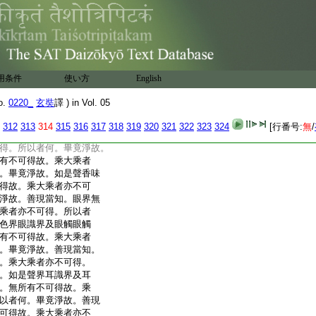
虚妄性。不變異性。平等
界。虚空界。斷界。離界。滅
。無作界。無爲界。安隱界。
。本無。實際。無所有不
不可得。所以者何。畢竟
無所有不可得故。乘大乘
用条件
使い方
English
何。畢竟淨故。如是受想
。乘大乘者亦不可得。
o.
0220_
玄奘
譯 ) in Vol. 05
。善現當知。眼處無所有
亦不可得。所以者何。畢
312
313
314
315
316
317
318
319
320
321
322
323
324
[行番号:
無
/
身意處無所有不可得
得。所以者何。畢竟淨故。
有不可得故。乘大乘者
。畢竟淨故。如是聲香味
得故。乘大乘者亦不可
淨故。善現當知。眼界無
乘者亦不可得。所以者
色界眼識界及眼觸眼觸
有不可得故。乘大乘者
。畢竟淨故。善現當知。
。乘大乘者亦不可得。
。如是聲界耳識界及耳
。無所有不可得故。乘
以者何。畢竟淨故。善現
可得故。乘大乘者亦不