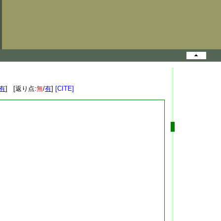
有
] [返り点:
無
/
有
]
[CITE]