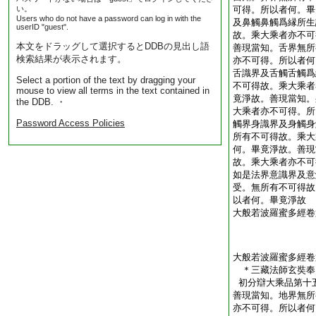
い。
可得。所以者何。畢
Users who do not have a password can log in with the
及鼻觸鼻觸爲縁所生
userID "guest".
故。乘大乘者亦不可
本文をドラッグして選択するとDDBの見出し語
善現當知。舌界無所
検索結果が表示されます。
亦不可得。所以者何
舌識界及舌觸舌觸爲
Select a portion of the text by dragging your
不可得故。乘大乘者
mouse to view all terms in the text contained in
竟淨故。善現當知。
the DDB. ・
大乘者亦不可得。所
Password Access Policies
觸界身識界及身觸身
所有不可得故。乘大
何。畢竟淨故。善現
故。乘大乘者亦不可
如是法界意識界及意
受。無所有不可得故
以者何。畢竟淨故
大般若波羅蜜多經卷
大般若波羅蜜多經卷
＊三藏法師玄奘
初分辯大乘品第十
善現當知。地界無所
亦不可得。所以者何