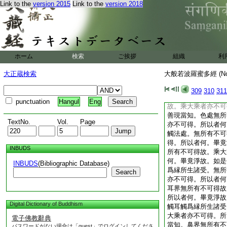
Link to the
version 2015
Link to the
version 2018
如是法界。法性。不
性。離生性。不思議
界。無性界。無相界
寂靜界。法定。法住
可得故。乘大乘者亦
淨故。善現當知。色
ホーム
検索
ご挨拶
組織
利
者亦不可得。所以者
行識無所有不可得故
大正蔵検索
大般若波羅蜜多經 (N
所以者何。畢竟淨故
不可得故。乘大乘者
309
310
311
竟淨故。如是耳鼻舌
punctuation
Hangul
Eng
故。乘大乘者亦不可
善現當知。色處無所
TextNo.
Vol.
Page
亦不可得。所以者何
觸法處。無所有不可
得。所以者何。畢竟
INBUDS
所有不可得故。乘大
何。畢竟淨故。如是
INBUDS
(Bibliographic Database)
爲縁所生諸受。無所
Search
亦不可得。所以者何
耳界無所有不可得故
所以者何。畢竟淨故
Digital Dictionary of Buddhism
觸耳觸爲縁所生諸受
大乘者亦不可得。所
電子佛教辭典
當知。鼻界無所有不
パスワードがない場合は「guest」でログインしてくださ