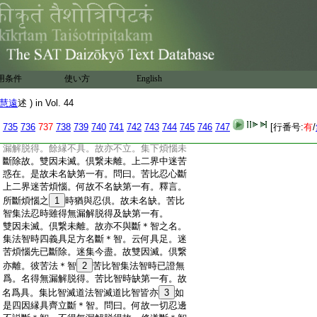
:
＊智時。言成五者。道法智時言成六者。道比
:
智時第五明其建立所以。如
15
論中説。見道
:
斷智四因縁立。一雙因滅。二倶繋離。三得無
:
漏解脱得。四缺第一有。雙因滅者。苦集諦下
:
見疑無明。彼此相望互爲遍因。故名雙因。兩
:
因倶斷。名雙因滅。倶繋離者。苦集諦下遍
用条件
使い方
English
:
使煩惱。互相縁縛。名
16
爲倶繋。彼此齊斷。名
:
倶繋離。言得無漏解脱得者。解脱道起證得
慧遠
述 ) in Vol. 44
:
無漏。名得無漏解
17
脱。缺第一有者。所斷之
:
結上徹非想名缺第一有。苦法忍時四義倶
735
736
737
738
739
740
741
742
743
744
745
746
747
[行番号:
有
/
:
無。故不立斷＊智。苦法智苦比忍時。雖得無
:
漏解脱得。餘縁不具。故亦不立。集下煩惱未
:
斷除故。雙因未滅。倶繋未離。上二界中迷苦
:
惑在。是故未名缺第一有。問曰。苦比忍心斷
:
上二界迷苦煩惱。何故不名缺第一有。釋言。
:
所斷煩惱之
1
時猶與忍倶。故未名缺。苦比
:
智集法忍時雖得無漏解脱得及缺第一有。
:
雙因未滅。倶繋未離。故亦不與斷＊智之名。
:
集法智時四義具足方名斷＊智。云何具足。迷
:
苦煩惱先已斷除。迷集今盡。故雙因滅。倶繋
:
亦離。彼苦法＊智
2
苦比智集法智時已證無
:
爲。名得無漏解脱得。苦比智時缺第一有。故
:
名爲具。集比智滅道法智滅道比智皆亦
3
如
:
是四因縁具齊立斷＊智。問曰。何故一切忍邊