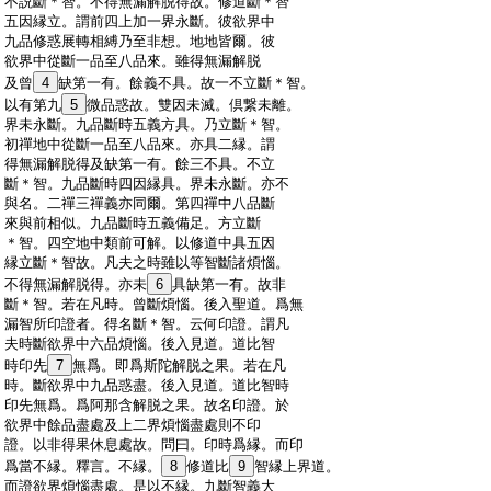
:
不説斷＊智。不得無漏解脱得故。修道斷＊智
:
五因縁立。謂前四上加一界永斷。彼欲界中
:
九品修惑展轉相縛乃至非想。地地皆爾。彼
:
欲界中從斷一品至八品來。雖得無漏解脱
:
及曾
4
缺第一有。餘義不具。故一不立斷＊智。
:
以有第九
5
微品惑故。雙因未滅。倶繋未離。
:
界未永斷。九品斷時五義方具。乃立斷＊智。
:
初禪地中從斷一品至八品來。亦具二縁。謂
:
得無漏解脱得及缺第一有。餘三不具。不立
:
斷＊智。九品斷時四因縁具。界未永斷。亦不
:
與名。二禪三禪義亦同爾。第四禪中八品斷
:
來與前相似。九品斷時五義備足。方立斷
:
＊智。四空地中類前可解。以修道中具五因
:
縁立斷＊智故。凡夫之時雖以等智斷諸煩惱。
:
不得無漏解脱得。亦未
6
具缺第一有。故非
:
斷＊智。若在凡時。曾斷煩惱。後入聖道。爲無
:
漏智所印證者。得名斷＊智。云何印證。謂凡
:
夫時斷欲界中六品煩惱。後入見道。道比智
:
時印先
7
無爲。即爲斯陀解脱之果。若在凡
:
時。斷欲界中九品惑盡。後入見道。道比智時
:
印先無爲。爲阿那含解脱之果。故名印證。於
:
欲界中餘品盡處及上二界煩惱盡處則不印
:
證。以非得果休息處故。問曰。印時爲縁。而印
:
爲當不縁。釋言。不縁。
8
修道比
9
智縁上界道。
:
而證欲界煩惱盡處。是以不縁。九斷智義大