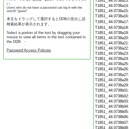
T1851_.44.0738a13
い。
T1851_.44.0738a14
Users who do not have a password can log in with the
T1851_.44.0738a15
userID "guest".
T1851_.44.0738a16
本文をドラッグして選択するとDDBの見出し語
T1851_.44.0738a17
検索結果が表示されます。
T1851_.44.0738a18
Select a portion of the text by dragging your
T1851_.44.0738a19
mouse to view all terms in the text contained in
T1851_.44.0738a20
the DDB. ・
T1851_.44.0738a21
T1851_.44.0738a22
Password Access Policies
T1851_.44.0738a23
T1851_.44.0738a24
T1851_.44.0738a25
T1851_.44.0738a26
T1851_.44.0738a27
T1851_.44.0738a28
T1851_.44.0738a29
T1851_.44.0738b01
T1851_.44.0738b02
T1851_.44.0738b03
T1851_.44.0738b04
T1851_.44.0738b05
T1851_.44.0738b06
T1851_.44.0738b07
T1851_.44.0738b08