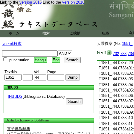
T1851_.44.0737c18
Link to the
version 2015
Link to the
version 2018
T1851_.44.0737c19
T1851_.44.0737c20
T1851_.44.0737c21
T1851_.44.0737c22
T1851_.44.0737c23
ホーム
検索
ご挨拶
組織
利
T1851_.44.0737c24
T1851_.44.0737c25
大正蔵検索
大乘義章 (No.
1851_
T1851_.44.0737c26
T1851_.44.0737c27
732
733
734
T1851_.44.0737c28
punctuation
Hangul
Eng
T1851_.44.0737c29
T1851_.44.0738a01
TextNo.
Vol.
Page
T1851_.44.0738a02
T1851_.44.0738a03
T1851_.44.0738a04
INBUDS
T1851_.44.0738a05
T1851_.44.0738a06
INBUDS
(Bibliographic Database)
T1851_.44.0738a07
Search
T1851_.44.0738a08
T1851_.44.0738a09
T1851_.44.0738a10
Digital Dictionary of Buddhism
T1851_.44.0738a11
電子佛教辭典
T1851_.44.0738a12
パスワードがない場合は「guest」でログインしてくださ