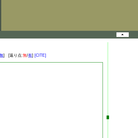
無
] [返り点:
無
/
有
]
[CITE]