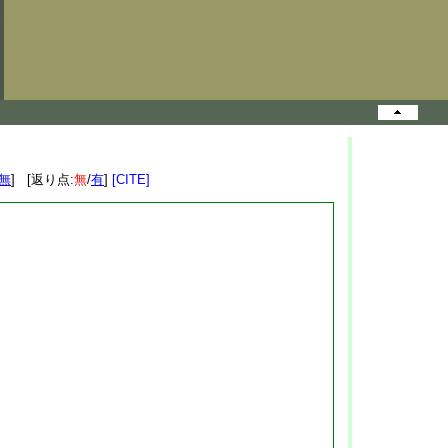
無
] [返り点:
無
/
有
]
[CITE]