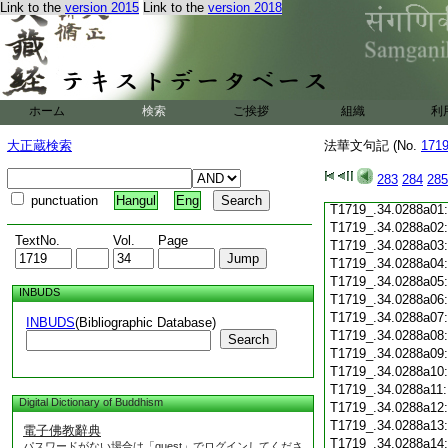
Link to the
version 2015
Link to the
version 2018
T1719_.34.0287c19
T1719_.34.0287c20
T1719_.34.0287c21
T1719_.34.0287c22
T1719_.34.0287c23
T1719_.34.0287c24
ホーム
検索
ご挨拶
組織
利
T1719_.34.0287c25
T1719_.34.0287c26
大正蔵検索
法華文句記 (No.
171
T1719_.34.0287c27
T1719_.34.0287c28
283
284
285
T1719_.34.0287c29
punctuation
Hangul
Eng
T1719_.34.0288a01
T1719_.34.0288a02
TextNo.
Vol.
Page
T1719_.34.0288a03
T1719_.34.0288a04
T1719_.34.0288a05
INBUDS
T1719_.34.0288a06
T1719_.34.0288a07
INBUDS
(Bibliographic Database)
T1719_.34.0288a08
Search
T1719_.34.0288a09
T1719_.34.0288a10
T1719_.34.0288a11
Digital Dictionary of Buddhism
T1719_.34.0288a12
T1719_.34.0288a13
電子佛教辭典
T1719_.34.0288a14
パスワードがない場合は「guest」でログインしてくださ