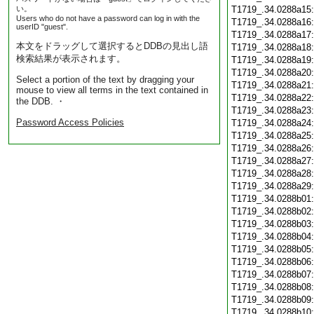
い。
T1719_.34.0288a15
Users who do not have a password can log in with the
T1719_.34.0288a16
userID "guest".
T1719_.34.0288a17
本文をドラッグして選択するとDDBの見出し語
T1719_.34.0288a18
検索結果が表示されます。
T1719_.34.0288a19
T1719_.34.0288a20
Select a portion of the text by dragging your
T1719_.34.0288a21
mouse to view all terms in the text contained in
T1719_.34.0288a22
the DDB. ・
T1719_.34.0288a23
Password Access Policies
T1719_.34.0288a24
T1719_.34.0288a25
T1719_.34.0288a26
T1719_.34.0288a27
T1719_.34.0288a28
T1719_.34.0288a29
T1719_.34.0288b01
T1719_.34.0288b02
T1719_.34.0288b03
T1719_.34.0288b04
T1719_.34.0288b05
T1719_.34.0288b06
T1719_.34.0288b07
T1719_.34.0288b08
T1719_.34.0288b09
T1719_.34.0288b10