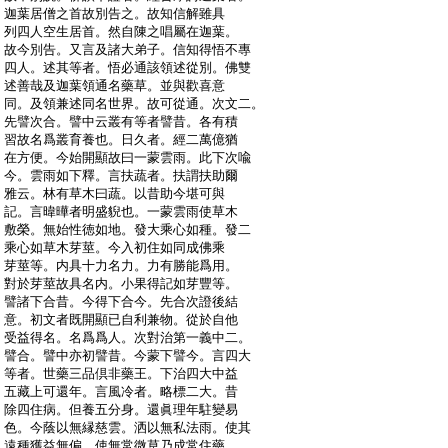
:
迦葉居僧之首故別告之。故知信解雖具
:
列四人空生居首。然自陳之唱屬在迦葉。
:
故今別告。又言及諸大弟子。信知得悟不專
:
四人。述其等者。悟必通該領述從別。佛雙
:
述善哉及迦葉領通名藥草。並與歡喜意
:
同。及領兼述同名世界。故可從通。次文二。
:
先譬次合。譬中云叢有等者譬昔。各有積
:
習故名爲叢育養也。日久者。經二萬億猶
:
在方便。今始開顯故曰一蒙雲雨。此下次喩
:
今。雲雨如下釋。言扶蔬者。扶謂扶助爾
:
雅云。林有草木曰蔬。以昔助今堪可與
:
記。言暐曄者明盛貎也。一蒙雲雨使草木
:
敷榮。無始性徳如地。發大乘心如種。發二
:
乘心如草木芽莖。今入初住如同成佛乘
:
芽莖等。内具十力名力。力有勝能爲用。
:
對於芽莖故具名内。小果得記如芽豐等。
:
譬諸下合昔。今得下合今。先合次證後結
:
意。初文者既開顯已自利兼物。從於自他
:
受益得名。名爲爲人。次對治第一義中二。
:
譬合。譬中亦初譬昔。今蒙下譬今。言四大
:
等者。世藥三品倶非藥王。下治四大中益
:
五藏上可還年。言風冷者。略標二大。昔
:
除四住病。但養五分身。還眞理年駐變易
:
色。今蔭以無縁慈雲。洒以無私法雨。使其
:
遠種獲益無偏。使無常微草乃成常住藥