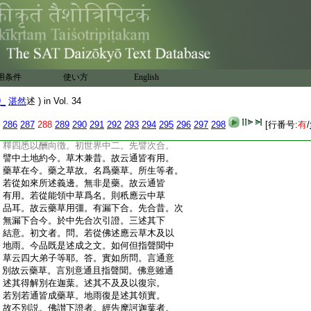
:
故云藥草。藥草則二乘不無。一雨則述其
:
歸大。嘉祥云。草木有二。一不知同。二不
:
知異。若有瑞草即能知同以喩迦葉。此則
:
但從迦葉所領可爾。若從佛述豈可餘之
:
藥草悉云不知。又亦不知三草二木是瑞
:
非瑞。是故須云今昔方顯瑞之是非。今謂
用条件
使い方
English
:
至此法華。何得更有非瑞之草。應云是諸
:
草木雖元一地所生一味一澤。而不自知。忽
9_
湛然
述 ) in Vol. 34
:
蒙開顯。莫非祥瑞。乃使彈指合掌通成妙
:
因。生無生慧咸成種智。然文中四悉且從
286
287
288
289
290
291
292
293
294
295
296
297
298
[行番号:
有
/
:
迦葉。領述邊説。於中先總徴起。次土地下別
:
釋四悉以酬向徴。初世界中二。先譬次合。
:
譬中土地約今。草木兼昔。故云通皆有用。
:
藥草在今。藥之草故。名爲藥草。所生等者。
:
若從如來所述義邊。無非是藥。故云通皆
:
有用。若從能領中草爲名。則秖應云中草
:
品耳。故云藥草用彊。有漏下合。先合昔。次
:
無漏下合今。於中先合次引證。三述其下
:
結意。初文者。問。若從佛述應云草木及以
:
地雨。今品既是述成之文。如何但指聲聞中
:
草云四大弟子等耶。答。實如所問。言通意
:
別故云藥草。言別意通且指聲聞。佛意雖通
:
述其得解別在迦葉。述其不及及以復宗。
:
若別若通皆成藥草。地雨復是述其領實。
:
故不別説。佛讃下證者。經告摩訶迦葉者。