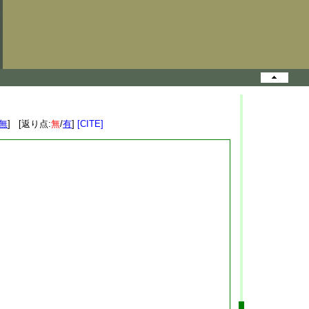
無
] [返り点:
無
/
有
]
[CITE]