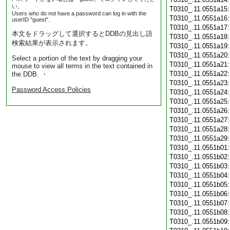
い。
T0310_.11.0551a15
Users who do not have a password can log in with the
T0310_.11.0551a16
userID "guest".
T0310_.11.0551a17
本文をドラッグして選択するとDDBの見出し語
T0310_.11.0551a18
検索結果が表示されます。
T0310_.11.0551a19
T0310_.11.0551a20
Select a portion of the text by dragging your
T0310_.11.0551a21
mouse to view all terms in the text contained in
T0310_.11.0551a22
the DDB. ・
T0310_.11.0551a23
Password Access Policies
T0310_.11.0551a24
T0310_.11.0551a25
T0310_.11.0551a26
T0310_.11.0551a27
T0310_.11.0551a28
T0310_.11.0551a29
T0310_.11.0551b01
T0310_.11.0551b02
T0310_.11.0551b03
T0310_.11.0551b04
T0310_.11.0551b05
T0310_.11.0551b06
T0310_.11.0551b07
T0310_.11.0551b08
T0310_.11.0551b09