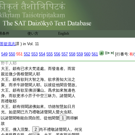
:
時。爲起迎不。王言不也。復言大王。頗見頗
:
聞帝釋天王。迎餘天不。大梵天王。有曾禮
:
敬餘天衆不。王言不也。復言大王。頗見頗
:
聞。大海之神禮敬江河池等神不。王言不也。
:
復言大王頗見頗聞。須彌山王。禮敬諸餘
:
小山王不。王言不也。復言大王。頗見頗聞。
用条件
使い方
English
:
日月光神。有曾禮敬螢火虫不。王言不也。女
:
言大王。如是菩薩。發心趣向阿耨多羅三藐
菩提流志
譯 ) in Vol. 11
:
三菩提。轉輪聖王。以大慈悲初發心已。云
:
何禮敬離大慈悲小乘聲聞。大王。頗
12
見已
549
550
551
552
553
554
555
556
557
558
559
560
561
[行番号:
有
/
:
求無上正眞正覺之道。師子獸王。而禮小乘
:
野干人耶
:
大王。頗有已求大梵道處。而發進者。而當
:
親近微少善根聲聞人耶
:
大王。頗有欲到大智之海。欲求善知大法之
:
聚。而求牛跡聲聞人耶。以彼從他聞音聲故。
:
大王。頗有欲至佛須彌山。爲求如來無邊色
:
身。而欲更求小芥子中空三昧力。諸聲聞人
:
而禮敬耶
:
大王。頗有得聞諸佛如來。功徳智慧如日月
:
光。如是聞已方乃禮敬諸聲聞人螢火虫耶。
:
以諸聲聞唯能自潤自照。從他聞聲
1
而得解
:
故
:
大王。佛入涅槃。
2
尚不禮敬諸聲聞人。何況
:
今者世尊在世。何以故。大王。若有親近聲聞