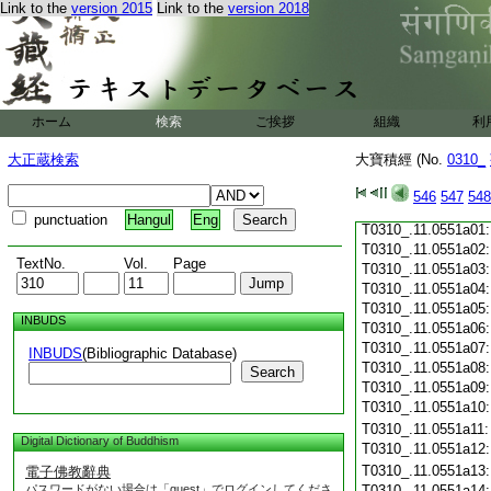
Link to the
version 2015
Link to the
version 2018
T0310_.11.0550c19
T0310_.11.0550c20
T0310_.11.0550c21
T0310_.11.0550c22
T0310_.11.0550c23
T0310_.11.0550c24
ホーム
検索
ご挨拶
組織
利
T0310_.11.0550c25
T0310_.11.0550c26
大正蔵検索
大寶積經 (No.
0310_
T0310_.11.0550c27
T0310_.11.0550c28
546
547
548
T0310_.11.0550c29
punctuation
Hangul
Eng
T0310_.11.0551a01
T0310_.11.0551a02
TextNo.
Vol.
Page
T0310_.11.0551a03
T0310_.11.0551a04
T0310_.11.0551a05
INBUDS
T0310_.11.0551a06
T0310_.11.0551a07
INBUDS
(Bibliographic Database)
T0310_.11.0551a08
Search
T0310_.11.0551a09
T0310_.11.0551a10
T0310_.11.0551a11
Digital Dictionary of Buddhism
T0310_.11.0551a12
T0310_.11.0551a13
電子佛教辭典
パスワードがない場合は「guest」でログインしてくださ
T0310_.11.0551a14