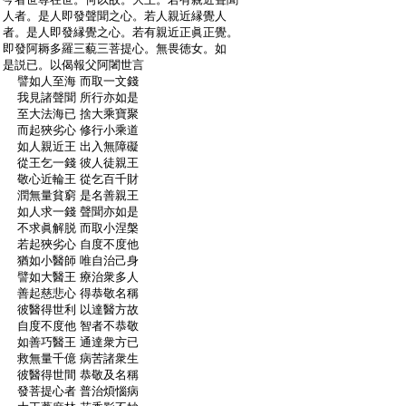
:
人者。是人即發聲聞之心。若人親近縁覺人
:
者。是人即發縁覺之心。若有親近正眞正覺。
:
即發阿耨多羅三藐三菩提心。無畏徳女。如
:
是説已。以偈報父阿闍世言
:
譬如人至海 而取一文錢
:
我見諸聲聞 所行亦如是
:
至大法海已 捨大乘寶聚
:
而起狹劣心 修行小乘道
:
如人親近王 出入無障礙
:
從王乞一錢 彼人徒親王
:
敬心近輪王 從乞百千財
:
潤無量貧窮 是名善親王
:
如人求一錢 聲聞亦如是
:
不求眞解脱 而取小涅槃
:
若起狹劣心 自度不度他
:
猶如小醫師 唯自治己身
:
譬如大醫王 療治衆多人
:
善起慈悲心 得恭敬名稱
:
彼醫得世利 以達醫方故
:
自度不度他 智者不恭敬
:
如善巧醫王 通達衆方已
:
救無量千億 病苦諸衆生
:
彼醫得世間 恭敬及名稱
:
發菩提心者 普治煩惱病