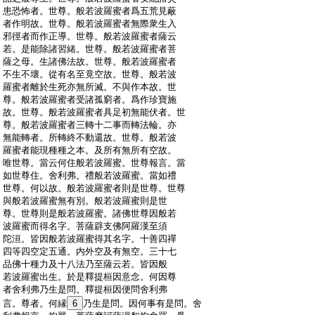
:
患恐怖者。世尊。般若波羅蜜者爲五荒見蔽
:
者作明故。世尊。般若波羅蜜者無際衆生入
:
邪徑者而作正導。世尊。般若波羅蜜者薩云
:
若。是能除諸習緒。世尊。般若波羅蜜者菩
:
薩之母。生諸佛法故。世尊。般若波羅蜜者
:
不生不壞。從有名至竟空故。世尊。般若波
:
羅蜜者離於生死亦無所滅。不與作本故。世
:
尊。般若波羅蜜者受諸孤窮者。爲作珍寶施
:
故。世尊。般若波羅蜜者具足初無能伏者。世
:
尊。般若波羅蜜者三轉十二事而轉法輪。亦
:
無能轉者。所轉終不動還故。世尊。般若波
:
羅蜜者能現種種之本。及所有無所有空故。
:
唯世尊。當云何住般若波羅蜜。世尊報言。當
:
如世尊住。舍利弗。禮般若波羅蜜。當如禮
:
世尊。何以故。般若波羅蜜者則是世尊。世尊
:
與般若波羅蜜無有別。般若波羅蜜則是世
:
尊。世尊則是般若波羅蜜。諸佛世尊因般若
:
波羅蜜而得名字。菩薩辟支佛阿羅漢至須
:
陀洹。皆因般若波羅蜜得其名字。十善四禪
:
四等四空定五通。内外空及有無空。三十七
:
品佛十種力及十八法乃至薩云若。皆因般
:
若波羅蜜出生。於是釋提桓因意念。何因尊
:
者舍利弗乃生是問。釋提桓因便問舍利弗
:
言。尊者。何縁
6
乃生是問。因何事有是問。舍