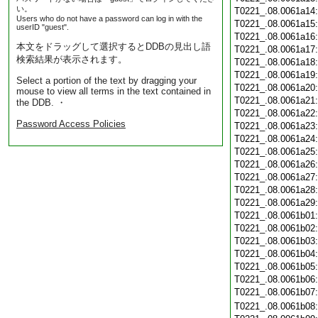
い。
T0221_.08.0061a14
Users who do not have a password can log in with the
T0221_.08.0061a15
userID "guest".
T0221_.08.0061a16
本文をドラッグして選択するとDDBの見出し語
T0221_.08.0061a17
検索結果が表示されます。
T0221_.08.0061a18
T0221_.08.0061a19
Select a portion of the text by dragging your
T0221_.08.0061a20
mouse to view all terms in the text contained in
T0221_.08.0061a21
the DDB. ・
T0221_.08.0061a22
Password Access Policies
T0221_.08.0061a23
T0221_.08.0061a24
T0221_.08.0061a25
T0221_.08.0061a26
T0221_.08.0061a27
T0221_.08.0061a28
T0221_.08.0061a29
T0221_.08.0061b01
T0221_.08.0061b02
T0221_.08.0061b03
T0221_.08.0061b04
T0221_.08.0061b05
T0221_.08.0061b06
T0221_.08.0061b07
T0221_.08.0061b08