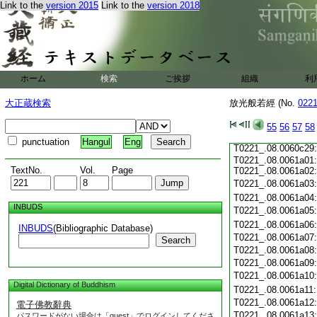
Link to the
version 2015
Link to the
version 2018
T0221_.08.0060c18
T0221_.08.0060c19
T0221_.08.0060c20
T0221_.08.0060c21
T0221_.08.0060c22
T0221_.08.0060c23
ホーム
検索
ご挨拶
組織
利
T0221_.08.0060c24
T0221_.08.0060c25
大正蔵検索
放光般若經 (No.
022
T0221_.08.0060c26
T0221_.08.0060c27
55
56
57
58
T0221_.08.0060c28
punctuation
Hangul
Eng
T0221_.08.0060c29
T0221_.08.0061a01:
TextNo.
Vol.
Page
T0221_.08.0061a02:
T0221_.08.0061a03
T0221_.08.0061a04
INBUDS
T0221_.08.0061a05
T0221_.08.0061a06
INBUDS
(Bibliographic Database)
T0221_.08.0061a07
Search
T0221_.08.0061a08
T0221_.08.0061a09
T0221_.08.0061a10
Digital Dictionary of Buddhism
T0221_.08.0061a11
T0221_.08.0061a12
電子佛教辭典
T0221_.08.0061a13
パスワードがない場合は「guest」でログインしてくださ