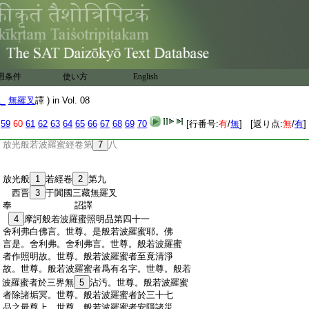
:
菩薩道者。盡其形壽供養十方恒邊沙佛及
:
衆弟子。隨其所安飯食衣被床臥醫藥。盡諸
:
佛形壽。般泥洹已後晝夜奉事舍利。幢幡花
:
蓋伎樂以爲供養。常念行六波羅蜜而有所
:
倚。復有善男子善女人。欲成阿耨多羅三耶
:
三菩。行六波羅蜜漚惒拘舍羅而無
6
所倚。持
用条件
使い方
English
:
是功徳無所希望於阿耨多羅三耶三菩。比
:
其善本功徳。百倍千倍巨億萬倍。不及是代
1_
無羅叉
譯 ) in Vol. 08
:
歡喜福徳最尊最上。須菩提。菩薩摩訶薩行
:
六波羅蜜。以漚惒拘舍羅無所倚功徳。爲阿
59
60
61
62
63
64
65
66
67
68
69
70
[行番号:
有
/
無
] [返り点:
無
/
有
]
:
耨多羅三耶三菩而無所倚
:
放光般若波羅蜜經卷第
7
八
:
放光般
1
若經卷
2
第九
:
西晋
3
于闐國三藏無羅叉
:
奉 詔譯
:
4
摩訶般若波羅蜜照明品第四十一
:
舍利弗白佛言。世尊。是般若波羅蜜耶。佛
:
言是。舍利弗。舍利弗言。世尊。般若波羅蜜
:
者作照明故。世尊。般若波羅蜜者至竟清淨
:
故。世尊。般若波羅蜜者爲有名字。世尊。般若
:
波羅蜜者於三界無
5
沾汚。世尊。般若波羅蜜
:
者除諸垢冥。世尊。般若波羅蜜者於三十七
:
品之最尊上。世尊。般若波羅蜜者安隱諸災