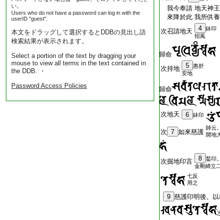
い。
我今奉請 地天神王
Users who do not have a password can log in with the
來降於此 我所供養
userID "guest".
4
鉢印
次召請地天
本文をドラッグして選択するとDDBの見出し語
招風
検索結果が表示されます。
歸命
Select a portion of the text by dragging your
mouse to view all terms in the text contained in
5
惠舒
次持地
the DDB. ・
安地
Password Access Policies
歸命
次地天
6
鉢印
師云
次
7
如來慈護
開地
8
鍫印
次掘地印言
金剛縛立
七反
用之
9
慈護印明後。以