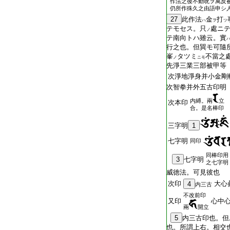
作法之後不動呪ヲ萬反
仍所作殊久之由語申シ
27
此作法
金
打
ハ
ヲ
ツ
テモセス。只
處ニ
ノ
テ南向トハ雖云。實
行之也。但巽モ可隨
峯
タツミ
不當之
ノ
ニモ
先淨三業三部被甲等
次淨地淨身并小金剛
次智拳并外五古印明
内縛。兩
立
次本印
合。是名棒印
三字明
1
七字明
同印
同棒印用
3
七字明
之七字明
威徳法。可見彼也
次印
大心
4
内三古
不改前印
又印
心中
兩
開立
5
内三古印也。但
也。所謂上右。相交