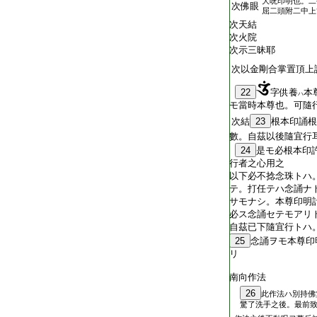
大呪印明也。二
次佛眼
屈二頭附二中上
次天結
次火院
次示三昧耶
次以金剛合掌置頂上
22
字供養
本
ハ
モ當時本尊也。可隨
次結
23
根本印誦根
數。自茲以後隨宜行
24
是モ必根本印
行者之心用之
以下必不捻念珠トハ
テ。打任テハ念誦ナ
サモナシ。本尊印明
必ス念誦セテモアリ
自茲已下隨宜行トハ
25
念誦ヲモ本尊印
リ
南向作法
26
此作法ハ別持佛
驚了洗手之後。最前