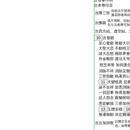
次智拳印明
次本尊印言
但依法可替
次降三世
蓮花部者馬
或不用歟。但如
次佛眼
北斗法者專可加
次四方結。虚空結。
10
次發願
至心發願 唯願大日
大聖大悲 不動明王
諸大忿怒 兩部界會
外金剛部 護法天等
慈悲本誓 加持護念
消除不祥 消除災難
三世怨敵 執著邪心
11
天變怪異 惡
諸不吉祥 皆悉消除
一切惡事 怖畏急難
惡人怨念 厭魅呪咀
悉皆解脱 三密加
13
玉體安穩
14
無邊御願 決定圓滿
以獨古百
次出加持呪
也。如尊