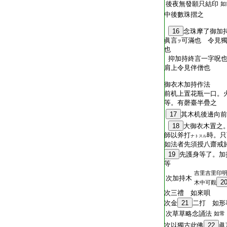
後夜無發願只結印
如
中後數珠摺之
16
念珠摩了御加
眞言
可滿也 令見
ヲ
也
抑加持終言一字呪也
肩上令見伴僧也
御衣木加持作法
前机上置花瓶一口。
等。有磬臺半疊之
17
其木机後邊向前
18
大御衣木置之
師以斧打
時。只
ナトスル
如法者先須授八齋戒
19
先護身等了。加
等
吉里吉里印
次加持木
2
木中可觀
次三禮 如來唄
次金
21
二打 如形
次草草略念誦法
如常
次以獨古此佛
22
眞