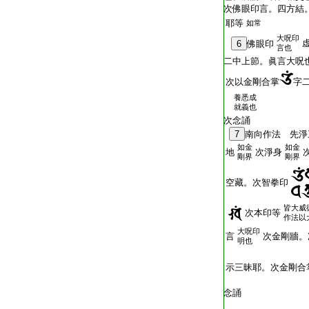
次佛眼印言。四方結
耶等
如常
大呪印
6
佛眼印
言也
二中上節。眞言大呪
次以金剛合掌
字
養悉成
就義也
次念誦
7
南向作法 先淨
如金
如金
地
次淨身
剛界
剛界
空藏。次智拳印
皆大威
次本印等
作法以
大呪印
言
次金剛牆。
明也
示三昧耶。次金剛合
念誦