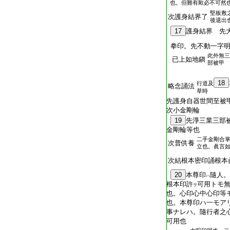
也。但難有歟必不可然
堅板敷
次護身結界了
後退出
17
護身結界 先
拳印。先不動一字
此外無三
已上如地鎭
部被甲
18
行道及
略念誦法
草時
先護身自器世間至被
次小金剛輪
19
先淨三業三部
金剛輪等也
二手金剛合
次普供養
立也。眞言
次結根本密印誦根本
20
本尊印
隨人。
ハ
根本印許
可用トモ
ヲ
也。心印心中心印等
也。本尊印ハ一モア
事ナレハ。隨行者之
可用也