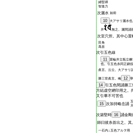
縛竪禪
智進力
次灑水
如前
10
大アサリ灑水也
并
無之。灑間誦
次至穴所。其中心置
艮角
爲首
次引五色線
11
置輪并立瓶立橛
也。引五色糸同正鎭
眞言。云云。大アサリ
12
勝三世眞言。唵
14
引五色間誦勝三
方結虚空網印用之。
又引畢不可苦也
15
次加持略念誦
次築堅時
16
誦金剛
師曰彼糸首出之。其
一石内
五色アルヲ用
ニ