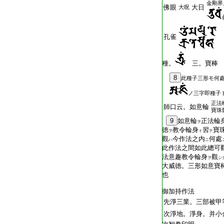
金剛界
佛眼
大日
大呪
孔雀
種。
三。寶棒
8
此種子三形モ何
ノ三字即種子
正法
師口云。如意輪
寶珠
9
如意輪
正法輪
ヲ
徳
教令輪身
習
寶
ヲ
ト
テ
觀
今作法之内
何處
ハ
ニ
此作法之間如此總可
法意趣教令輪身
觀
ヲ
シ
大威徳。三形如意寶
也
御加持作法
先淨三業。三部被甲
次淨地。淨身。并小