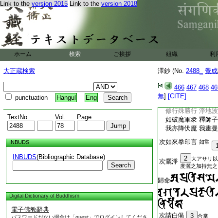
Link to the
version 2015
Link to the
version 2018
用此呪
次又以施甘露印誦歸
印七反迴也
三度
次取杓酌粥沷穴
也同
ホーム
検索
ご挨拶
組織
利
地天眞言。
畢里體
同
大正蔵検索
澤鈔 (No.
2488_
覺成
次以散供三度入穴
地
印明
466
467
468
46
已上正鎭人役也
人用
無
]
[CITE]
punctuation
Hangul
Eng
汝天親護者 於諸佛
修行殊勝行 淨地波
TextNo.
Vol.
Page
如破魔軍衆 釋師子
我亦降伏魔 我畫曼
次如來拳印言
如常
INBUDS
INBUDS
(Bibliographic Database)
2
大アサリ以
次灑淨
Search
度灑之加持無之
歸命
Digital Dictionary of Buddhism
電子佛教辭典
次請白偈
3
合掌
パスワードがない場合は「guest」でログインしてくださ