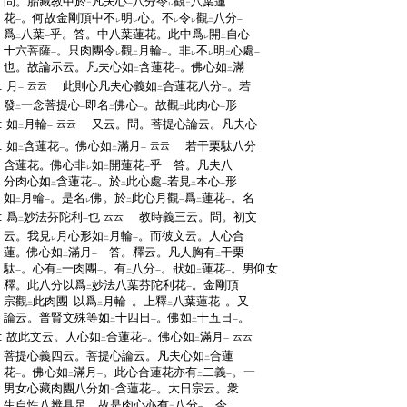
:
問。胎藏教中於
凡夫心
八分令
觀
八葉蓮
二
一
レ
二
:
花
。何故金剛頂中不
明
心。不
令
觀
八分
一
レ
レ
レ
レ
二
一
:
爲
八葉
乎。答。中八葉蓮花。此中爲
開
自心
二
一
レ
二
:
十六菩薩
。只肉團令
觀
月輪
。非
不
明
心處
一
レ
二
一
レ
レ
二
一
:
也。故論示云。凡夫心如
含蓮花
。佛心如
滿
二
一
二
:
月
此則心凡夫心義如
合蓮花八分
。若
云云
一
二
一
:
發
一念菩提心
即名
佛心
。故觀
此肉心
形
二
一
二
一
二
一
:
如
月輪
又云。問。菩提心論云。凡夫心
云云
二
一
:
如
含蓮花
。佛心如
滿月
若干栗駄八分
云云
二
一
二
一
:
含蓮花。佛心非
如
開蓮花
乎 答。凡夫八
レ
二
一
:
分肉心如
含蓮花
。於
此心處
若見
本心
形
二
一
二
一
二
一
:
如
月輪
。是名
佛。於
此心月觀
爲
蓮花
。名
二
一
レ
二
一
二
一
:
爲
妙法芬陀利
也
教時義三云。問。初文
云云
二
一
:
云。我見
月心形如
月輪
。而彼文云。人心合
レ
二
一
:
蓮。佛心如
滿月
答。釋云。凡人胸有
干栗
二
一
二
:
駄
。心有
一肉團
。有
八分
。狀如
蓮花
。男仰女
一
二
一
二
一
二
一
:
釋。此八分以爲
妙法八葉芬陀利花
。金剛頂
二
一
:
宗觀
此肉團
以爲
月輪
。上釋
八葉蓮花
。又
二
一
二
一
二
一
:
論云。普賢文殊等如
十四日
。佛如
十五日
。
二
一
二
一
:
故此文云。人心如
合蓮花
。佛心如
滿月
云云
二
一
二
一
:
菩提心義四云。菩提心論云。凡夫心如
合蓮
二
:
花
。佛心如
滿月
。此心合蓮花亦有
二義
。一
一
二
一
二
一
:
男女心藏肉團八分如
含蓮花
。大日宗云。衆
二
一
:
生自性八辨具足。故是肉心亦有
八分
。今