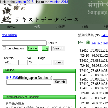
T2410_.76.0830c18
Link to the
version 2015
Link to the
version 2018
T2410_.76.0830c19
T2410_.76.0830c20
T2410_.76.0830c21
T2410_.76.0830c22
T2410_.76.0830c23
ホーム
検索
ご挨拶
組織
利
T2410_.76.0830c24
T2410_.76.0830c25
大正蔵検索
溪嵐拾葉集 (No.
241
T2410_.76.0830c26
T2410_.76.0830c27
826
827
828
T2410_.76.0830c28
punctuation
Hangul
Eng
T2410_.76.0831a01
T2410_.76.0831a02
TextNo.
Vol.
Page
T2410_.76.0831a03
T2410_.76.0831a04
INBUDS
T2410_.76.0831a05
T2410_.76.0831a06
INBUDS
(Bibliographic Database)
T2410_.76.0831a07
Search
T2410_.76.0831a08
T2410_.76.0831a09
T2410_.76.0831a10
Digital Dictionary of Buddhism
T2410_.76.0831a11
T2410_.76.0831a12
電子佛教辭典
パスワードがない場合は「guest」でログインしてくださ