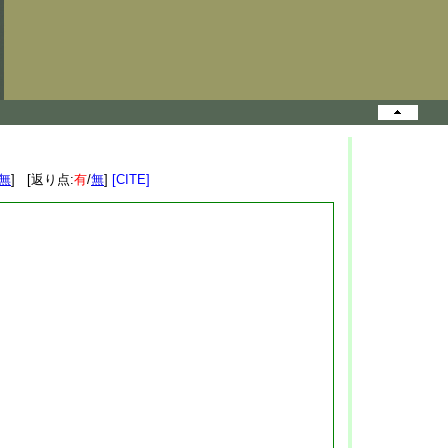
無
] [返り点:
有
/
無
]
[CITE]