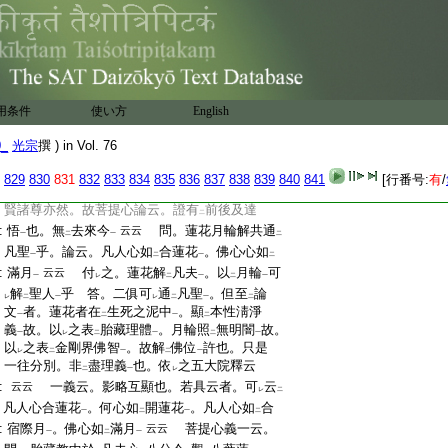
:
名
一切一心識
。謂一切有情本來各有所一
二
一
:
心。一心各有
一切有情
。第十名
一心一心
二
一
二
:
識
。謂一切有情本來共有
一心
一心分成
一
一
二
一
二
:
切有情
。一切有情還成
一佛
教時義一
云云
一
二
一
:
云。問。顯教云。普賢是一菩薩也。密教云。一
:
切如來大菩提心。普賢菩薩何實。答。俱密。
用条件
使い方
English
:
若約
一切一心識
。是昔發心修
普賢行
。今
二
一
二
一
:
號
普賢
。若約
一心一心識
。是一人發心修
二
一
二
一
二
0_
光宗
撰 ) in Vol. 76
:
普賢行
。入
普賢境
。自然契
會一切如來普賢
一
二
一
:
境界
。無
渡
新舊自他差別
。若從
本所通達
829
830
831
832
833
834
835
836
837
838
839
840
841
[行番号:
有
/
一
レ
二
一
二
:
門
。亦一切如來大菩提心普賢菩薩如
現。普
一
レ
:
賢諸尊亦然。故菩提心論云。證有
前後及達
二
:
悟
也。無
去來今
問。蓮花月輪解共通
云云
一
二
一
二
:
凡聖
乎。論云。凡人心如
合蓮花
。佛心心如
一
二
一
二
:
滿月
付
之。蓮花解
凡夫
。以
月輪
可
云云
一
レ
二
一
二
一
:
解
聖人
乎 答。二俱可
通
凡聖
。但至
論
レ
二
一
レ
二
一
二
:
文
者。蓮花者在
生死之泥中
。顯
本性淸淨
一
二
一
二
:
義
故。以
之表
胎藏理體
。月輪照
無明闇
故。
一
レ
二
一
二
一
:
以
之表
金剛界佛智
。故解
佛位
許也。只是
レ
二
一
二
一
:
一往分別。非
盡理義
也。依
之五大院釋云
二
一
レ
:
一義云。影略互顯也。若具云者。可
云
云云
レ
二
:
凡人
心
合
蓮花
。何心如
開蓮花
。凡人心如
合
一
二
一
二
:
宿際月
。佛心如
滿月
菩提心義一云。
云云
一
二
一