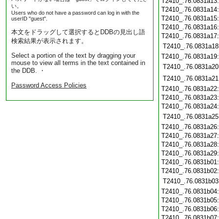
T2410_.76.0831a13
い。
T2410_.76.0831a14
Users who do not have a password can log in with the
T2410_.76.0831a15
userID "guest".
T2410_.76.0831a16
本文をドラッグして選択するとDDBの見出し語
T2410_.76.0831a17
検索結果が表示されます。
T2410_.76.0831a18
Select a portion of the text by dragging your
T2410_.76.0831a19
mouse to view all terms in the text contained in
T2410_.76.0831a20
the DDB. ・
T2410_.76.0831a21
Password Access Policies
T2410_.76.0831a22
T2410_.76.0831a23
T2410_.76.0831a24
T2410_.76.0831a25
T2410_.76.0831a26
T2410_.76.0831a27
T2410_.76.0831a28
T2410_.76.0831a29
T2410_.76.0831b01
T2410_.76.0831b02
T2410_.76.0831b03
T2410_.76.0831b04
T2410_.76.0831b05
T2410_.76.0831b06
T2410_.76.0831b07