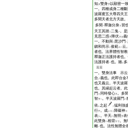
知
雙身
以顯密一
ヌ
ヲ
一。四種成身二種斷
波羅蜜五大尊四天王
多聞天者北方天故。
多聞
釋迦分身
習
ト
一
天王其踏
二鬼
。是
二
一
見思二惑
降伏
義
ヲ
スル
一。不動與
毘沙門
二
一
鎭和尚示
俊範
云
ニ
二
一
者也。法界體性智教
釋迦正法護持者也。
法護持者
也。雖
多
一
レ
云云
一。雙身法事 示云
合
義也。此即台金
ノ
也又義云。半天波羅
也。其縁起云者。此
門
同時發心
。多
ト
ス
智
。半天波羅門
ヲ
ハ
一
依
之起
猛利強
レ
二
行
。成
障礙神
テ
ント
ト
二
表
。半天
無明
表
シ
ハ
ヲ
此雙身
相背
。無
ハ
ケリ
離
也。法性無體全
一