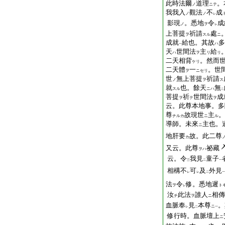
此時法爾
道理
。
ノ
ニテ
我我入
觀法
不
成
ノ
ノ
レ
影現
。悉地
令
成
ノ
ヲ
レ
上菩提
祈請
處
ヲ
スル
ニ
成就
給也。其故
多
ハ
一
天
世間法
主
給
ハ
ヲ
リ
リ
二天相背
。然而
ケリ
二天體
一
。世
ヲ
ニセリ
世
無上菩提
祈請
ノ
ヲ
ス
就
也。餘天
無
スル
ニハ
二
菩提
祈
世間法
成
ヲ
テ
ヲ
云。此尊本地事。多
尊
故現世
主
。
ナルカ
ニ
ル
導師。未來
主也。
ニ
地肝要
故。此二尊
カ
又云。此尊
祕藏
ヲハ
云。令
我見
童子
三
二
一
相構不
可
及
外見
レ
レ
二
一
法
令
修。悉地遲
ヲ
ト
レ
汝
此法
誰人
相傳
チ
ヲ
ニ
血脈奉
見
本尊
。
ニ
レ
二
一
修行時。血脈壇上
ニ