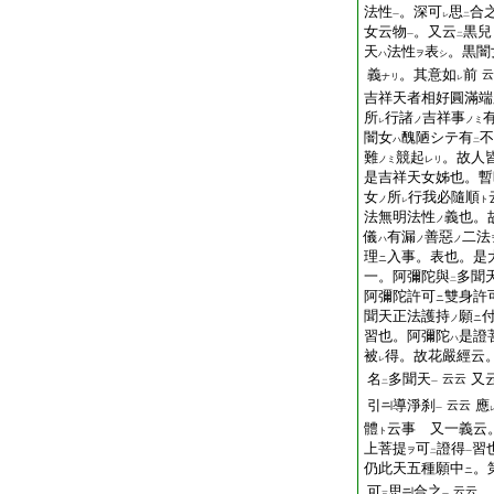
法性
。深可
思
合
一
レ
二
女云物
。又云
黒兒
一
二
天
法性
表
。黒闇
ハ
ヲ
シ
義
。其意如
前
云
ナリ
レ
吉祥天者相好圓滿端
所
行諸
吉祥事
ノ
ノミ
レ
闇女
醜陋シテ有
不
ハ
二
難
競起
。故人
ノミ
レリ
是吉祥天女姊也。暫
女
所
行我必隨順
ノ
ト
レ
法無明法性
義也。
ノ
儀
有漏
善惡
二法
ハ
ノ
ノ
理
入事。表也。是
ニ
一。阿彌陀與
多聞
二
阿彌陀許可
雙身許
ニ
聞天正法護持
願
ノ
ニ
習也。阿彌陀
是證
ハ
被
得。故花嚴經云
レ
名
多聞天
又
云云
二
一
引
導淨刹
應
云云
一
體
云事 又一義云
ト
上菩提
可
證得
習
ヲ
二
一
仍此天五種願中
。
ニ
可
思
合之
云云