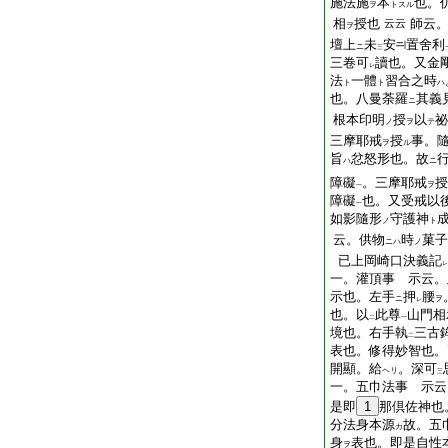
施法施
本
也。
ヲ
トスル
相
授也
師云
云云
ヲ
壇上
未
安
置舍利
ニ
三
三卷可
讀也。又金
レ
法
一體
習合之時
ト
ト
ハ
也。八曼荼羅
其義
ニ
根本印明
授
以
祕
ノ
ヲ
テ
三摩耶戒
授
事。
ヲ
ル
旨
忿怒形也。故
ハ
ニ
障礙
。三摩耶戒
授
ヲ
一
障礙
也。又受戒以
一
如影隨形
守護神
ノ
ト
云。供物
時
菓子
ニハ
ノ
已上岡崎口決義記
レ
一。灌頂事 示云。
示也。左手
押
腰
ニ
ヲ
レ
也。以
此尊
山門相
二
一
境也。右手執
三古
二
表也。修得妙智也。
開顯。給
。深可
ヘリ
三
一。五巾法事 示云
是即
1
那倶佐神也
分法身本源
故。五
カ
身
表也。即是自性
ヲ