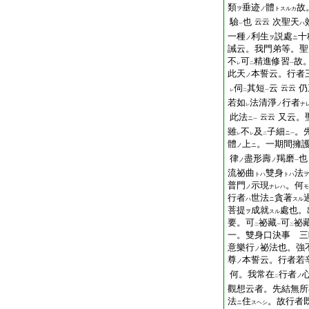
類
垂迹
體
故
ヲ
ノ
トスルカ
驗
也
次聖天
云云
ハ
一
一種
利生
説處
十
ノ
ヲ
ニ
誡云。我門弟等。聖
不
可
精進修習
故
レ
二
一
此天
本誓云。行者
ノ
伺
其短
云
仍
云云
レ
二
一
若如
法清淨
行者
ノ
ナ
レ
此法
又云。
云云
ニ
一
雖
不
及
子細
。
ニ
レ
レ
二
一
體
上
。一期間擁
ノ
ニ
律
盡形壽
羯磨
也
ノ
ノ
一
流祕曲
雙身
法
トハ
トハ
ヲ
普門
示現
。何
ノ
ナレハ
モ
行者
世法
貪著
ハ
ニ
スル
菩提
成就
處也。
ヲ
スル
要。可
祕藏
可
祕
二
一
二
一。雙身口決事 三
意樂行
祕法也。強
ノ
尊
本誓云。行者若
ノ
何。我常在
行者
ノ
二
觀想云者。先結無所
法
住
。故行者
ニ
スヘシ