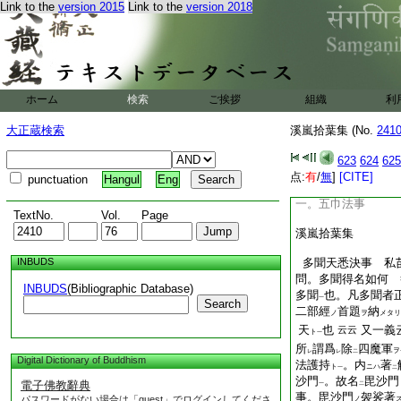
Link to the
version 2015
Link to the
version 2018
一。功能事
一。法華一體事
一。以多聞顯密一體
一。四種成身二種斷
一。不動毘沙門護者
一。雙身事
ホーム
検索
ご挨拶
組織
利
一。阿彌陀一體事
一。雀爲瑞烏事
大正蔵検索
溪嵐拾葉集 (No.
241
一。成就相事
一。相承故實事
623
624
625
一。雙身口決事
点:
有
/
無
]
[CITE]
punctuation
Hangul
Eng
一。灌頂事
一。五巾法事
TextNo.
Vol.
Page
溪嵐拾葉集
INBUDS
多聞天悉決事 私
問。多聞得名如何 
INBUDS
(Bibliographic Database)
多聞
也。凡多聞者
一
Search
二部經
首題
納
ノ
ヲ
メタリ
天
也
又一義
云云
ト
一
所
謂爲
除
四魔軍
ヲ
レ
レ
二
Digital Dictionary of Buddhism
法護持
。内
著
ト
ニハ
一
二
沙門
。故名
毘沙門
電子佛教辭典
一
二
事。毘沙門
袈裟著
パスワードがない場合は「guest」でログインしてくださ
ノ