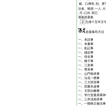
祕。口傳有
別。更
レ
法者。唯授
一人
大
二
一
可
口外
而已
レ
二
一
溪嵐拾葉集
2
元祿十五年壬
拾葉集吒天法
一。本説事
一。本書事
一。私記事
一。縁起事
一。得名事
一。種子事
一。三形事
一。尊形事
一。山門相承事
一。法花一體事
一。三大部習事
一。四重本迹事
一。天部出離事
一。常行堂曼荼羅神
一。三井流相承事
一。一階僧正祕法事