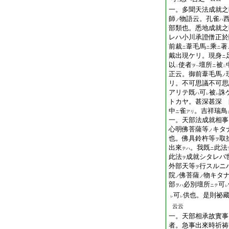
三
一
一。多聞天法成就之
師
物語云。孔雀
ノ
ハ
部類也。悉地成就之
レハ小川承證僧正於
前裁
葦毛馬
乘
著
ニ
ニ
ニ
戴出現ケリ。現身
ニ
以
使者
壇所
被
ヲ
ニ
二
一
二
正云。御前葦毛馬
ノ
リ。不可思議不可思
アリテ既
可
被
誅
ハ
レ
レ
トカヤ。甚深甚深 
中
雀
。吉祥瑞鳥
ニ
アリ
一。天部法成就相事
心
明
佛菩薩等
キタ
ノ
也。佛具鈴杵等
取
ヲ
出來
。我既
此法
テハ
ニ
此法
成就シタレバ
ヲ
外部天等
行スルニ
ヲ
院
佛菩薩
物キタ
ノ
ノ
部
必別壇所
可
ヲハ
ニテ
レ
可
供也。是則祕
レ
レ
云云
一。天部相承故實事
者。急事出來時祈祷