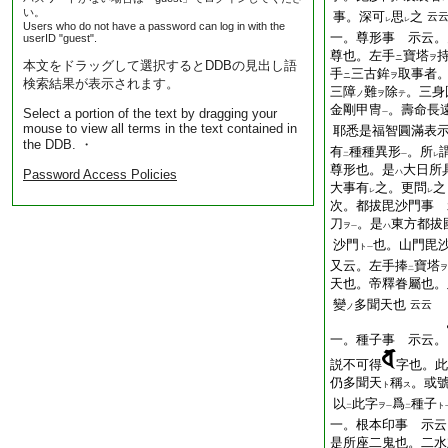
い。
事。深可
思
之
云
レ
レ
Users who do not have a password can log in with the
一。尊形事 示云。
userID "guest".
尊也。左手
寶塔
ニ
ヲ
本文をドラッグして選択するとDDBの見出し語
手
三古鉾
取事者
ニ
ヲ
検索結果が表示されます。
三障
難
除
。三身
ノ
ヲ
テ
金剛甲冑
。壽命長
Select a portion of the text by dragging your
一
mouse to view all terms in the text contained in
耶悉是福智圓滿表
the DDB. ・
有
種種異形
。所
二
一
レ
尊形也。是
大日所
Password Access Policies
ハ
大事有
之。更問
之
レ
レ
次。都拔毘沙門事 
刀
。是
東方都拔
ヲ
ハ
一
沙門
也。山門毘
ト
一
又云。左手捧
寶塔
ヲ
二
天也。帝釋眷屬也。
變
多聞天也
云云
ノ
一。種子事 示云。
説不可得
字也。此
仍多聞天
稱
。或
ト
ス
以
此字
爲
種子
ヲ
ト
二
一
二
一。根本印事 示云
是所座二鬼也。二水