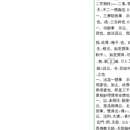
二空相柱
二鬼
タルハ
ノ
天
不二一體義也
云
ト
一。三摩耶形事 示
也。或
三古鉾也
云
ハ
一。功能事 示云。
習也。故法花云。我
指
此尊
種子
也。
ノ
二
一
生
根元。如意寶珠
ノ
軌中
。如意寶珠
ニ
ノ
無
衰
1
減
已上
レ
二
一
能
説云。令
百由
ヲ
三
之也
レ
一。法花一體事 示
塔婆也。加之。此尊
界塔婆也。即是三千
實相妙理寶塔全體也
一。以
多聞天
顯密
二
一
云。當流相傳云。太
習事。雙身法
傳
ト
タリ
云。汝到
大唐
者
ニ
二
一
言門
問
天部
云云
一
二
一
而傳教大師
天部御
ノ