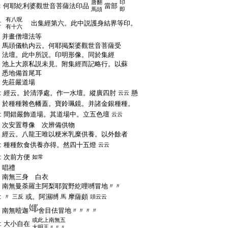
唐翻
印
:
何耶紇利婆觀世音菩薩法印品
當部
馬頭
即
有八呪
:
出集經第六。此中説護身結界等印。
有十六
:
并畫僧壇法等
:
馬頭儀軌内云。何耶掲梨婆觀世音菩薩受
:
法壇。此中所説。印明形像。同於集經
:
池上大原私説未見。附集經而記略行。以蘇
:
悉地備首尾耳
:
先莊嚴道場
:
經云。於清淨處。作一水壇。縱廣四肘
懸
云云
:
於種種雜色幡蓋。寶鈴珮鏡。并諸金銀種種。
:
間錯嚴飾道場。其道場中。立五色壇
云云
:
次安置尊像 次辨備供物
:
經云。八龍王唯以粳米乳糜供養。以外餘者
:
種種飮食供養亦得。然四十五燈
云云
:
次前方便
如常
:
唱禮
:
南無三身 白衣
:
南無曼荼羅主阿梨耶賀野紇哩嚩冒地〃〃
:
〃
或。阿濕嚩
摩薩頗
三反
馬
頭云云
:
南無曀迦
舍目佉冒地〃〃〃〃
或此上南無五
:
大小自在
大明王〃〃〃