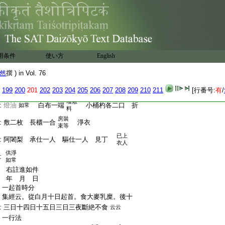
:
供八龍王
云云
:
護摩物 胡麻人 稻穀華等 蘇蜜相和
云云
:
已上集經意可見之
:
註進
:
馬頭觀音供七箇日支度
用条件
方三尺
使い方
English
或二
:
壇一面
燈臺二本 脇机一脚
禮
五寸
脚
然
撰 ) in Vol. 76
沈水薫陸
:
盤一面 半疊一枚 蘇 蜜 名香
丁子
199
200
201
202
203
204
205
206
207
208
209
210
211
[行番号:
有
/
:
壇供
如常
壇敷
:
燈油
白布一端
小桶杓各二口 折
如常
料
房裝
:
敷二枚 長櫃一合
淨衣
束等
已上
:
阿闍梨 承仕一人 驅仕一人 見丁
衣人
供淨
:
如常
:
右註進如件
:
年 月 日
:
一起首時分
:
集經云。從白月十日起首。食大麥乳糜。後十
:
三日十四日十五日三日三夜斷絶不食
云云
:
一行法