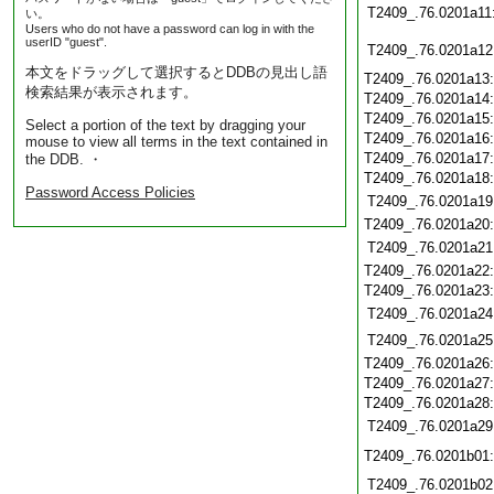
T2409_.76.0201a11
い。
Users who do not have a password can log in with the
userID "guest".
T2409_.76.0201a12
本文をドラッグして選択するとDDBの見出し語
T2409_.76.0201a13
検索結果が表示されます。
T2409_.76.0201a14
T2409_.76.0201a15
Select a portion of the text by dragging your
T2409_.76.0201a16
mouse to view all terms in the text contained in
T2409_.76.0201a17
the DDB. ・
T2409_.76.0201a18
Password Access Policies
T2409_.76.0201a19
T2409_.76.0201a20
T2409_.76.0201a21
T2409_.76.0201a22
T2409_.76.0201a23
T2409_.76.0201a24
T2409_.76.0201a25
T2409_.76.0201a26
T2409_.76.0201a27
T2409_.76.0201a28
T2409_.76.0201a29
T2409_.76.0201b01
T2409_.76.0201b02