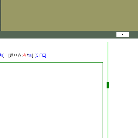
無
] [返り点:
有
/
無
]
[CITE]