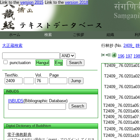
Link to the
version 2015
Link to the
version 2018
T2409_.76.0200c22
T2409_.76.0200c23
T2409_.76.0200c24
T2409_.76.0200c25
T2409_.76.0200c26
ホーム
検索
ご挨拶
組織
利
T2409_.76.0200c27
大正蔵検索
行林抄 (No.
2409_
靜
T2409_.76.0200c28
196
197
198
T2409_.76.0200c29
punctuation
Hangul
Eng
T2409_.76.0201a01
TextNo.
Vol.
Page
T2409_.76.0201a02
T2409_.76.0201a03
INBUDS
T2409_.76.0201a04
INBUDS
(Bibliographic Database)
T2409_.76.0201a05
Search
T2409_.76.0201a06
T2409_.76.0201a07
T2409_.76.0201a08
Digital Dictionary of Buddhism
T2409_.76.0201a09
電子佛教辭典
T2409_.76.0201a10
パスワードがない場合は「guest」でログインしてくださ