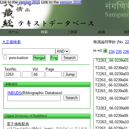
T2263_.66.0238c17
Link to the
version 2015
Link to the
version 2018
T2263_.66.0238c18
T2263_.66.0238c19
T2263_.66.0238c20
T2263_.66.0238c21
T2263_.66.0238c22
T2263_.66.0238c23
T2263_.66.0238c24
ホーム
検索
ご挨拶
組織
利
T2263_.66.0238c25
T2263_.66.0238c26
大正蔵検索
唯識論同學鈔 (No.
22
T2263_.66.0238c27
T2263_.66.0238c28
234
235
236
T2263_.66.0238c29
punctuation
Hangul
Eng
T2263_.66.0239a01
T2263_.66.0239a02
TextNo.
Vol.
Page
T2263_.66.0239a03
T2263_.66.0239a04
INBUDS
T2263_.66.0239a05
T2263_.66.0239a06
INBUDS
(Bibliographic Database)
Search
T2263_.66.0239a07
T2263_.66.0239a08
T2263_.66.0239a09
Digital Dictionary of Buddhism
T2263_.66.0239a10
電子佛教辭典
T2263_.66.0239a11
パスワードがない場合は「guest」でログインしてくださ