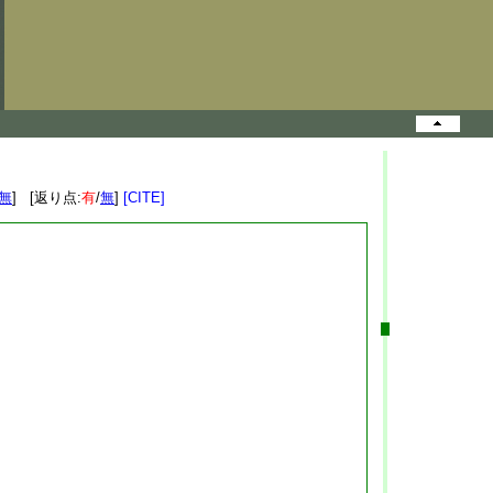
無
] [返り点:
有
/
無
]
[CITE]