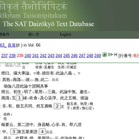
:
七無心定證 八命終證
:
:
:
:
:
:
:
用条件
使い方
English
:
:
63_
良算
抄 ) in Vol. 66
:
:
237
238
239
240
241
242
243
244
245
246
247
248
249
[行番号:
有
/
:
私頌
持種･心染淨 執受･名色縁
:
攝論八證
云
依食･及趣生 生死･幷滅定
:
燈曰。攝大乘論。○准
彼但有
此論八義
。○
レ
二
一
:
異熟
壽識
彼
無
此二
云云
ト
トハ
ニハ
二
一
:
瑜伽八證此論十證闕具事
:
燈云。初生
明了
業用
三義。此論中無。趣生
ト
ト
トノ
ト
:
壽識
互
1
縁
依食
及心染淨。此之五種。彼論
ト
ト
ト
餘五者。執受
種
ト
:
非
有。餘五共同。然互廣略
2
文
レ
子
身受
無心定
ト
ト
ト
命終
ト
:
也
:
樞要云。第二證中。身器離
心非
有。即八證
レ
レ
:
中。
3
第五業果證
4
云云
:
尋云。此釋違
燈。業用證
云
此論中無
故｣
ヲハ