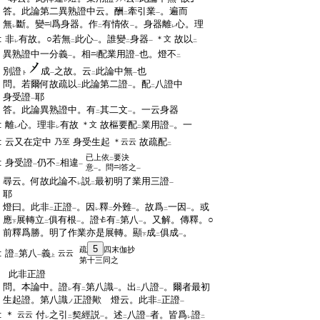
レ
二
一
:
答。此論第二異熟證中云。酬
牽引業
。遍而
二
一
:
無
斷。變
爲身器。作
有情依
。身器離
心。理
レ
二
一
レ
:
非
有故。○若無
此心
。誰變
身器
故以
＊文
レ
二
一
二
一
二
:
異熟證中一分義
。相
配業用證
也。燈不
一
一
二
:
別證
成
之故。云
此論中無
也
ト
一
二
一
:
問。若爾何故疏以
此論第二證
。配
八證中
二
一
二
:
身受證
耶
一
:
答。此論異熟證中。有
其二文
。一云身器
二
一
:
離
心。理非
有故
故樞要配
業用證
。一
＊文
レ
レ
二
一
:
云又在定中
身受生起
故疏配
乃至
＊云云
二
已上依
要決
二
:
身受證
仍不
相違
一
二
一
意
。問
答之
一
一
:
尋云。何故此論不
説
最初明了業用三證
レ
二
一
:
耶
:
燈曰。此非
正證
。因
釋
外難
。故爲
一因
。或
二
一
レ
二
一
二
一
:
應
展轉立
俱有根
。證
有
第八
。又解。傳釋。○
下
二
一
二
一
:
前釋爲勝。明了作業亦是展轉。顯
成
俱成
。
下
二
一
5
疏
四末伽抄
:
證
第八
義
云云
二
一
上
第十三同之
:
此非正證
:
問。本論中。證
有
第八識
。出
八證
。爾者最初
レ
二
一
二
一
:
生起證。第八識
正證歟 燈云。此非
正證
ノ
二
一
:
＊
付
之引
契經説
。述
八證
者。皆爲
證
云云
レ
二
一
二
一
レ
二