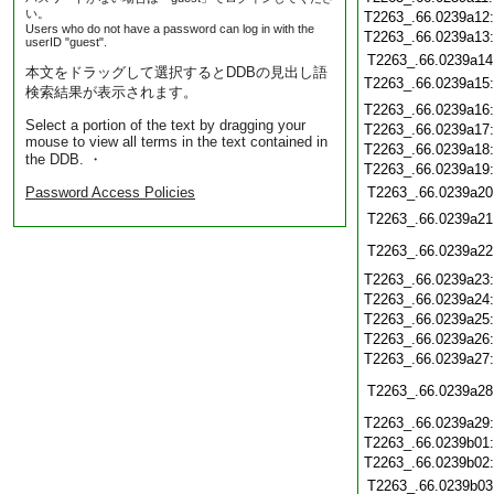
い。
T2263_.66.0239a12
Users who do not have a password can log in with the
T2263_.66.0239a13
userID "guest".
T2263_.66.0239a14
本文をドラッグして選択するとDDBの見出し語
T2263_.66.0239a15
検索結果が表示されます。
T2263_.66.0239a16
Select a portion of the text by dragging your
T2263_.66.0239a17
mouse to view all terms in the text contained in
T2263_.66.0239a18
the DDB. ・
T2263_.66.0239a19
Password Access Policies
T2263_.66.0239a20
T2263_.66.0239a21
T2263_.66.0239a22
T2263_.66.0239a23
T2263_.66.0239a24
T2263_.66.0239a25
T2263_.66.0239a26
T2263_.66.0239a27
T2263_.66.0239a28
T2263_.66.0239a29
T2263_.66.0239b01
T2263_.66.0239b02
T2263_.66.0239b03