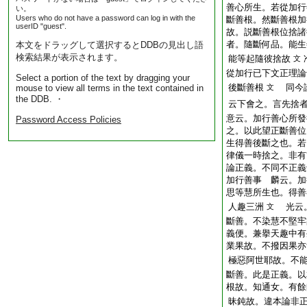
善心所生。若從加行
い。
Users who do not have a password can log in with the
斷善根。然斷善根加
userID "guest".
故。説斷善根位捨諸
者。隨斷何品。能生
本文をドラッグして選択するとDDBの見出し語
検索結果が表示されます。
能等起隨彼捨故
文
從加行已下文正理論
Select a portion of the text by dragging your
後斷善根
同今論
mouse to view all terms in the text contained in
文
the DDB. ・
云下會之。言先捨
意云。加行善心所發
Password Access Policies
之。以此望正斷善位
生得善後斷之也。若
律儀一時捨之。非有
論正義。不同不正義
加行善事 麟云。加
思等慧所生也。得善
人趣三洲
光云。
文
斷善。不染慧不堅牢
義便。兼擧天趣中有
業果故。不撥因果亦
極惡阿世耶故。不
斷善。此是正義。以
根故。知通女。有餘
昧鈍故。違本論非