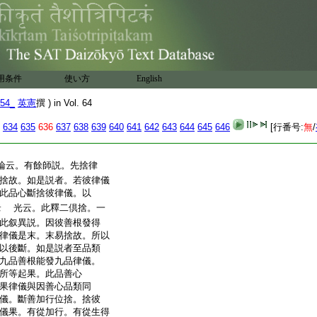
也。有餘師説者。以不隨
漏縁邪見勢力劣也存。不
餘師意。他界縁不縁自
有漏因果。故不斷善。破
漏因果。還縁他界因果
一切也
文
用条件
使い方
English
漸斷者。是正義。如修道斷
54_
英憲
撰 ) in Vol. 64
品善根。由一刹那邪見頓
有説。斷九品善。終無中
634
635
636
637
638
639
640
641
642
643
644
645
646
[行番号:
無
/
説者。通出不出。如斷修
云。有餘師説。先捨律
捨故。如是説者。若彼律儀
此品心斷捨彼律儀。以
光云。此釋二倶捨。一
云
此叙異説。因彼善根發得
律儀是末。末易捨故。所以
以後斷。如是説者至品類
九品善根能發九品律儀。
所等起果。此品善心
果律儀與因善心品類同
儀。斷善加行位捨。捨彼
儀果。有從加行。有從生得