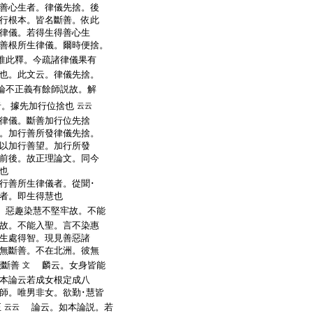
善心生者。律儀先捨。後
行根本。皆名斷善。依此
律儀。若得生得善心生
善根所生律儀。爾時便捨。
准此釋。今疏諸律儀果有
也。此文云。律儀先捨。
不正義有餘師説故。解
者。據先加行位捨也
云云
律儀。斷善加行位先捨
。加行善所發律儀先捨。
以加行善望。加行所發
前後。故正理論文。同今
也
行善所生律儀者。從聞･
者。即生得慧也
惡趣染慧不堅牢故。不能
故。不能入聖。言不染惠
生處得智。現見善惡諸
無斷善。不在北洲。彼無
能斷善
麟云。女身皆能
文
本論云若成女根定成八
師。唯男非女。欲勤･慧皆
正
論云。如本論説。若
云云