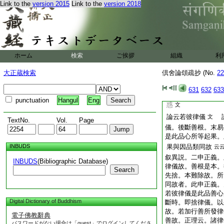
Link to the
version 2015
Link to the
version 2018
故有力。能斷善根云
増境界。他界縁･無
斷善根云也 惠云。
界因果。無漏縁不縁
云。雖不縁自界及有
及無漏因果。故言
ホーム
検索
ご挨拶
組織
利
漸斷者
麟云。言
文
大正蔵検索
倶舍論頌疏抄 (No.
22
修惑。有餘師云。九
斷。如見道斷見惑。
631
632
633
出。如見道中。如是
punctuation
Hangul
Eng
惑
文
論云若彼律儀
論
文
TextNo.
Vol.
Page
儀。後斷善根。末易
是此品心所等起果。
INBUDS
果與因品類同故
云
叙異説。二申正義。
INBUDS
(Bibliographic Database)
律儀故。善根是本。
Search
先捨。本難除故。所
同故者。此申正義。
若彼律儀是此品善心
Digital Dictionary of Buddhism
斷時。即捨律儀。以
故。若加行善所發律
電子佛教辭典
善故。正理云。諸律
パスワードがない場合は「guest」でログインしてくださ