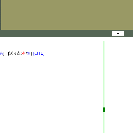
有
] [返り点:
有
/
無
]
[CITE]