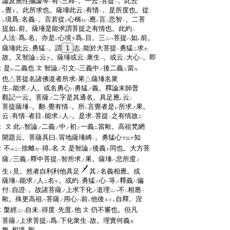
:
論及無性攝論等
有
三釋
。一云
菩提
。此云
一
二
一
二
一
:
覺
。此所求也。薩埵此云
有情
。是所度也。從
ト
レ
二
一
:
境爲
名義
。言若從
心稱
應
言
悲智
。二菩
セハ
レ
二
一
レ
レ
二
一
:
提如
前。薩埵是能求謂菩提之有情也。此約
レ
二
:
人法
爲
名。亦是
心境
爲
目。三
菩提
如
前。
ヲ
ニハ
ハ
一
レ
レ
レ
レ
:
薩埵此云
勇猛
。謂
1
志
能於大菩提
勇猛
求
ニ
カ
二
一
二
一
:
故。又智論
云
。薩埵或云
衆生
。或云
大心
。即
ニ
ク
二
一
二
一
:
是
二義也
智論
引文
三義中
後二義
當
文
レ
ノ
ハ
ノ
ニ
ル
:
也△菩提名諸佛道者所求
果△薩埵名衆
ノ
:
生
能求
人。或名勇心
勇猛
義。釋論末師普
ハ
ノ
ハ
ノ
:
觀記一云。菩薩
二字是其通名。具足應
云
ノ
レ
二
:
菩提薩埵
。翻
覺有情
。所
言覺者是
所求
果。
レ
ノ
一
二
一
レ
:
云
有情
者目
能求
人
。是求
菩提
之有情故
ノ
ニ
二
一
二
一
二
一
:
此
智論
二義
中
初
一義
當歟。高祖梵網
文
ハ
ノ
ノ
ノ
ノ
ニ
:
開題云。菩薩具曰
冐地薩埵縛
。勇猛心
知
ヲ以テ
二
一
:
不
捨離
得
名
是智論
後義
同也。大方菩
文
ルニ
セ
ノ
ト
二
一
レ
:
薩
三義
釋中菩提
智所求
果。薩埵
悲所度
ノ
ノ
ハ
ノ
ハ
ノ
:
生
見。然者自利利他具足
其
名義相應。或
ト
ノ
:
薩埵
能求
人
名
。或約
勇猛
心
等
釋義
偏
ハ
ノ
ニ
ケ
ノ
ノ
ハ
二
一
:
付
自證
。故諸菩薩
上求下化
道理
不
相應
ノ
ノ
ニハ
二
一
二
一
:
歟。殊更高祖
菩薩
用心
前
他後
自釋。涅
ハ
ノ
ハ
スト
レ
レ
:
槃經
自未
得度
先度
他
仍不審也。但凡
文
ニハ
二
一
レ
:
菩薩
上求菩提
爲
下化衆生
故。理實何義
ノ
ハ
モ
二
一
:
無
相違
歟