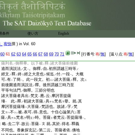
:
心
意
四菩薩各各具
四無量心
成
就四徳
ハ
一
二
一
一
:
也
:
是故列爲
上首
以統
塵沙衆徳
此擧
四菩
二
一
二
一
二
:
薩
四徳
被成
統
攝無量
眷屬塵沙
衆徳
ノ
ノ
ノ
一
下
二
一
:
義
也
上
:
大日經疏第一本
9
末
:
用条件
使い方
English
:
下半
8_
宥快
撰 ) in Vol. 60
:
大日經疏第一本鈔卷第十二
二日
:
60
61
62
63
64
65
66
67
68
69
70
71
[行番号:
有
/
無
] [返り点:
有
/
無
]
:
諸大菩薩者 衆成就
經文
釋
内上來四菩
ノ
ノ
ノ
:
薩列名
御釋畢。以下被
釋
諸大菩薩前後圍
ノ
レ
二
:
遶而演説法
文
。御釋
自
初所謂越三時等
ノ
ノ
ノ
一
レ
:
經文
釋
終
經之大意也
候迄
付
一段
。大概
ノ
ノ
リ
ト
ノ
二
一
:
可
有
了簡
。此一段文。初
諸大菩薩
釋。次
ニハ
ノ
ニ
レ
二
一
:
前後圍遶而演説法
釋。後所謂越三時乃至
ノ
:
平等句法門
御釋。三節分明也
ノ
:
諸大菩薩者具出
梵文
應
云
摩訶菩提薩
二
一
レ
二
:
埵
此
釋
初諸大菩薩
具
梵名
擧。就
其
ハ
ノ
ノ
ナル
ヲ
一
レ
:
摩訶菩提薩埵
大菩薩
梵語也。故諸
字
梵
ハ
ノ
ノ
ノ
:
文
不
被
表可
得
意也。十住心論第六
菩
ヲハ
ト
ニ
レ
レ
レ
レ
:
薩
具
梵名
明
時。菩薩
者梵云
菩提薩埵
。
ノ
ナル
ヲ
玉フ
ト
二
一
:
略
去二字
故云
菩薩
就
其於
得名
釋義
文
二
一
二
一
レ
二
一
:
不同也。香象探玄記
第二云。菩薩者依
佛地
ノ
二