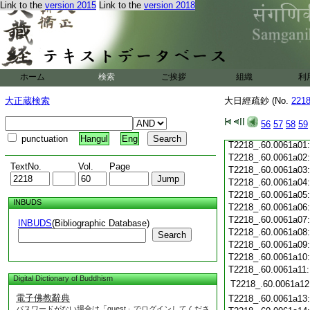
T2218_.60.0060c19
Link to the
version 2015
Link to the
version 2018
T2218_.60.0060c20
T2218_.60.0060c21
T2218_.60.0060c22
T2218_.60.0060c23
T2218_.60.0060c24
ホーム
検索
ご挨拶
T2218_.60.0060c25
組織
利
T2218_.60.0060c26
大正蔵検索
大日經疏鈔 (No.
221
T2218_.60.0060c27
T2218_.60.0060c28
56
57
58
59
T2218_.60.0060c29
punctuation
Hangul
Eng
T2218_.60.0061a01
T2218_.60.0061a02
TextNo.
Vol.
Page
T2218_.60.0061a03
T2218_.60.0061a04
T2218_.60.0061a05
INBUDS
T2218_.60.0061a06
T2218_.60.0061a07
INBUDS
(Bibliographic Database)
T2218_.60.0061a08
Search
T2218_.60.0061a09
T2218_.60.0061a10
T2218_.60.0061a11
Digital Dictionary of Buddhism
T2218_.60.0061a12
電子佛教辭典
T2218_.60.0061a13
パスワードがない場合は「guest」でログインしてくださ