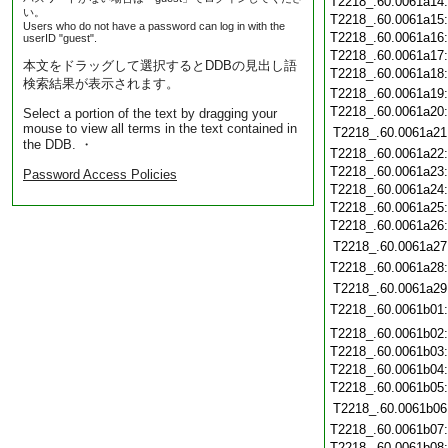
T2218_.60.0061a14
い。
T2218_.60.0061a15
Users who do not have a password can log in with the
T2218_.60.0061a16
userID "guest".
T2218_.60.0061a17
本文をドラッグして選択するとDDBの見出し語
T2218_.60.0061a18
検索結果が表示されます。
T2218_.60.0061a19
T2218_.60.0061a20
Select a portion of the text by dragging your
mouse to view all terms in the text contained in
T2218_.60.0061a21
the DDB. ・
T2218_.60.0061a22
T2218_.60.0061a23
Password Access Policies
T2218_.60.0061a24
T2218_.60.0061a25
T2218_.60.0061a26
T2218_.60.0061a27
T2218_.60.0061a28
T2218_.60.0061a29
T2218_.60.0061b01
T2218_.60.0061b02
T2218_.60.0061b03
T2218_.60.0061b04
T2218_.60.0061b05
T2218_.60.0061b06
T2218_.60.0061b07
T2218_.60.0061b08