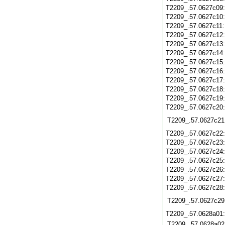
T2209_.57.0627c09
T2209_.57.0627c10
T2209_.57.0627c11
T2209_.57.0627c12
T2209_.57.0627c13
T2209_.57.0627c14
T2209_.57.0627c15
T2209_.57.0627c16
T2209_.57.0627c17
T2209_.57.0627c18
T2209_.57.0627c19
T2209_.57.0627c20
T2209_.57.0627c21
T2209_.57.0627c22
T2209_.57.0627c23
T2209_.57.0627c24
T2209_.57.0627c25
T2209_.57.0627c26
T2209_.57.0627c27
T2209_.57.0627c28
T2209_.57.0627c29
T2209_.57.0628a01
T2209_.57.0628a02