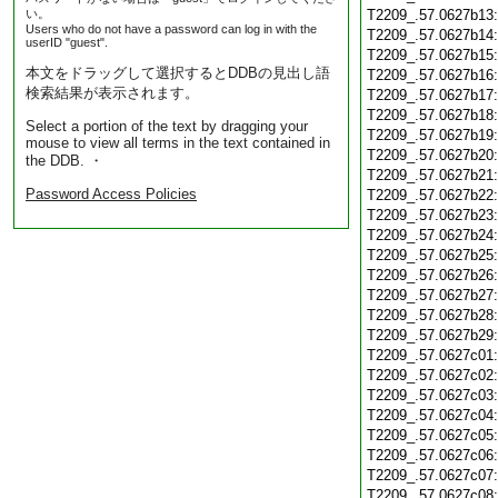
い。
T2209_.57.0627b13
Users who do not have a password can log in with the
T2209_.57.0627b14
userID "guest".
T2209_.57.0627b15
本文をドラッグして選択するとDDBの見出し語
T2209_.57.0627b16
検索結果が表示されます。
T2209_.57.0627b17
T2209_.57.0627b18
Select a portion of the text by dragging your
T2209_.57.0627b19
mouse to view all terms in the text contained in
T2209_.57.0627b20
the DDB. ・
T2209_.57.0627b21
Password Access Policies
T2209_.57.0627b22
T2209_.57.0627b23
T2209_.57.0627b24
T2209_.57.0627b25
T2209_.57.0627b26
T2209_.57.0627b27
T2209_.57.0627b28
T2209_.57.0627b29
T2209_.57.0627c01
T2209_.57.0627c02
T2209_.57.0627c03
T2209_.57.0627c04
T2209_.57.0627c05
T2209_.57.0627c06
T2209_.57.0627c07
T2209_.57.0627c08