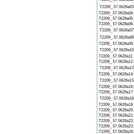
T2209_.57.0628a03
T2209_.57.0628a04
T2209_.57.0628a05
T2209_.57.0628a06
T2209_.57.0628a07
T2209_.57.0628a08
T2209_.57.0628a09
T2209_.57.0628a10
T2209_.57.0628a11
T2209_.57.0628a12
T2209_.57.0628a13
T2209_.57.0628a14
T2209_.57.0628a15
T2209_.57.0628a16
T2209_.57.0628a17
T2209_.57.0628a18
T2209_.57.0628a19
T2209_.57.0628a20
T2209_.57.0628a21
T2209_.57.0628a22
T2209_.57.0628a23
T2209_.57.0628a24