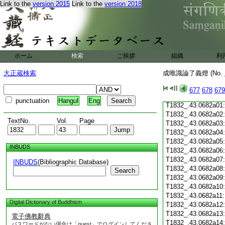
Link to the
version 2015
Link to the
version 2018
T1832_.43.0681c19
T1832_.43.0681c20
T1832_.43.0681c21
T1832_.43.0681c22
T1832_.43.0681c23
T1832_.43.0681c24
ホーム
検索
ご挨拶
組織
利
T1832_.43.0681c25
T1832_.43.0681c26
大正蔵検索
成唯識論了義燈 (No.
T1832_.43.0681c27
T1832_.43.0681c28
677
678
679
T1832_.43.0681c29
punctuation
Hangul
Eng
T1832_.43.0682a01
T1832_.43.0682a02
TextNo.
Vol.
Page
T1832_.43.0682a03
T1832_.43.0682a04
T1832_.43.0682a05
INBUDS
T1832_.43.0682a06
T1832_.43.0682a07
INBUDS
(Bibliographic Database)
T1832_.43.0682a08
Search
T1832_.43.0682a09
T1832_.43.0682a10
T1832_.43.0682a11
Digital Dictionary of Buddhism
T1832_.43.0682a12
T1832_.43.0682a13
電子佛教辭典
T1832_.43.0682a14
パスワードがない場合は「guest」でログインしてくださ