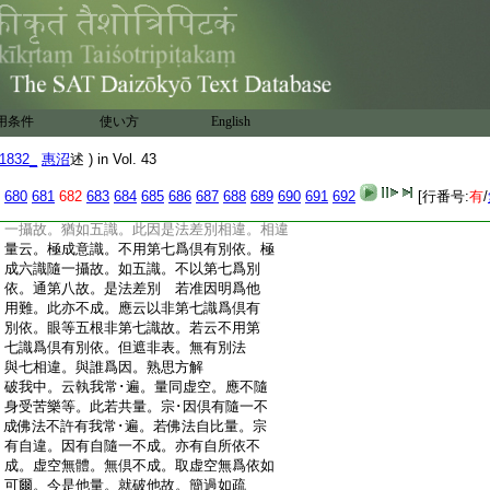
:
許。此名有法差別。爲法差別耶。若云法差
:
別。相不通餘。若云有法差別。即現在法上。
:
復不得云數論唯得立我爲思。不得立
:
思爲我。無別所以。又理門云。觀彼所立
:
立法･有法非徳･有徳 此意即許諸法自
:
性及與差別。隨所立者名法･有法。非定自
用条件
使い方
English
:
性恒名有法。諸法差別恒名爲法。又六識喩
:
亦違自相。非頼耶故。應是違二。不唯差
1832_
惠沼
述 ) in Vol. 43
:
別 又云。如大乘師對小乘師。意許欲立
:
第七識故。而不言顯有第七識。方便立云。
680
681
682
683
684
685
686
687
688
689
690
691
692
[行番号:
有
/
:
極成意識。必有倶生増上別依。極成六識隨
:
一攝故。猶如五識。此因是法差別相違。相違
:
量云。極成意識。不用第七爲倶有別依。極
:
成六識隨一攝故。如五識。不以第七爲別
:
依。通第八故。是法差別 若准因明爲他
:
用難。此亦不成。應云以非第七識爲倶有
:
別依。眼等五根非第七識故。若云不用第
:
七識爲倶有別依。但遮非表。無有別法
:
與七相違。與誰爲因。熟思方解
:
破我中。云執我常･遍。量同虚空。應不隨
:
身受苦樂等。此若共量。宗･因倶有隨一不
:
成佛法不許有我常･遍。若佛法自比量。宗
:
有自違。因有自隨一不成。亦有自所依不
:
成。虚空無體。無倶不成。取虚空無爲依如
:
可爾。今是他量。就破他故。簡過如疏