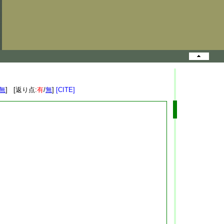
無
] [返り点:
有
/
無
]
[CITE]