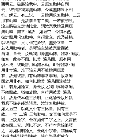
:
西明云。破勝論我中。云應無動轉自問
:
云。彼宗許我亦無動轉。今成無轉豈不相
:
符。解云。有二説。一云體用倶無動轉。二云
:
用有動轉。是故前量有二義。一若依初説。
:
論主將破先定他比量。謂汝宗我體及用應
:
無動轉。體常･遍故。如虚空 今謂不然。
:
彼計體用倶無動轉。何須量立。此乃徒施。
:
以彼自許。只可但定於宗。無勞立量 二
:
若依用動轉者。是釋論主述彼宗量顯彼
:
自違。量云。汝執我用應無動轉。體常･遍故。
:
如空 此亦不爾。以常･遍爲因。應有兩
:
倶不成。彼既許用動體不動。即許體常･遍
:
用非常遍。准下論云用不離體用應常
:
有。故知彼許用有動轉非常非遍。故常遍
:
因於用非有。如何以體常･遍爲因違彼計
:
耶。若應如論立。應云汝之我用亦應常遍。
:
不離體故。猶如於體。何得用彼常･遍爲
:
因。故應依本疏主所明。正此論云汝所執
:
我應不隨身能造諸業。汝許無動轉故。
:
如太虚空 以此文中有三比量。因有三
:
故。一常･二遍･三無動轉。文言如何意是不
:
義。上説應字。合在如何二字之上。文言便
:
故在因上安。所以不次。不得本意餘浪釋
:
之 亦如因明論文。云此中宗者。謂極成有
:
法極成能別差別性故。隨自樂爲所成立