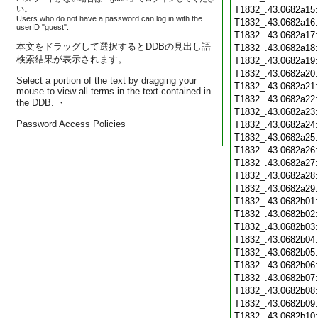
い。
T1832_.43.0682a15
Users who do not have a password can log in with the
T1832_.43.0682a16
userID "guest".
T1832_.43.0682a17
本文をドラッグして選択するとDDBの見出し語
T1832_.43.0682a18
検索結果が表示されます。
T1832_.43.0682a19
T1832_.43.0682a20
Select a portion of the text by dragging your
T1832_.43.0682a21
mouse to view all terms in the text contained in
T1832_.43.0682a22
the DDB. ・
T1832_.43.0682a23
Password Access Policies
T1832_.43.0682a24
T1832_.43.0682a25
T1832_.43.0682a26
T1832_.43.0682a27
T1832_.43.0682a28
T1832_.43.0682a29
T1832_.43.0682b01
T1832_.43.0682b02
T1832_.43.0682b03
T1832_.43.0682b04
T1832_.43.0682b05
T1832_.43.0682b06
T1832_.43.0682b07
T1832_.43.0682b08
T1832_.43.0682b09
T1832_.43.0682b10