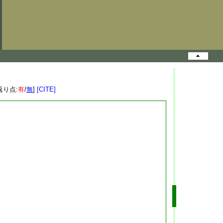
返り点:
有
/
無
]
[CITE]