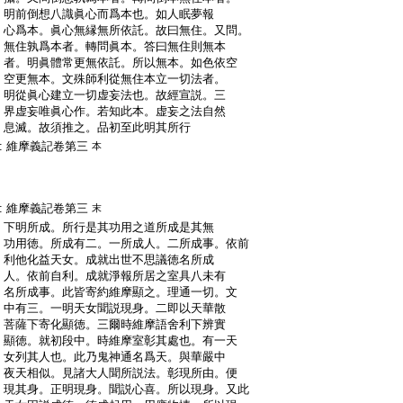
:
明前倒想八識眞心而爲本也。如人眠夢報
:
心爲本。眞心無縁無所依託。故曰無住。又問。
:
無住孰爲本者。轉問眞本。答曰無住則無本
:
者。明眞體常更無依託。所以無本。如色依空
:
空更無本。文殊師利從無住本立一切法者。
:
明從眞心建立一切虚妄法也。故經宣説。三
:
界虚妄唯眞心作。若知此本。虚妄之法自然
:
息滅。故須推之。品初至此明其所行
:
維摩義記卷第三
本
:
維摩義記卷第三
末
:
下明所成。所行是其功用之道所成是其無
:
功用徳。所成有二。一所成人。二所成事。依前
:
利他化益天女。成就出世不思議徳名所成
:
人。依前自利。成就淨報所居之室具八未有
:
名所成事。此皆寄約維摩顯之。理通一切。文
:
中有三。一明天女聞説現身。二即以天華散
:
菩薩下寄化顯徳。三爾時維摩語舍利下辨實
:
顯徳。就初段中。時維摩室彰其處也。有一天
:
女列其人也。此乃鬼神通名爲天。與華嚴中
:
夜天相似。見諸大人聞所説法。彰現所由。便
:
現其身。正明現身。聞説心喜。所以現身。又此