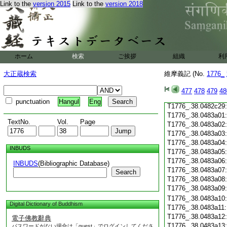
Link to the
version 2015
Link to the
version 2018
T1776_.38.0482c18
T1776_.38.0482c19
T1776_.38.0482c20
T1776_.38.0482c21
T1776_.38.0482c22
T1776_.38.0482c23
ホーム
検索
ご挨拶
組織
利
T1776_.38.0482c24
T1776_.38.0482c25
大正蔵検索
維摩義記 (No.
1776_
T1776_.38.0482c26
T1776_.38.0482c27
477
478
479
48
T1776_.38.0482c28
punctuation
Hangul
Eng
T1776_.38.0482c29
T1776_.38.0483a01
TextNo.
Vol.
Page
T1776_.38.0483a02
T1776_.38.0483a03
T1776_.38.0483a04
INBUDS
T1776_.38.0483a05
T1776_.38.0483a06
INBUDS
(Bibliographic Database)
T1776_.38.0483a07
Search
T1776_.38.0483a08
T1776_.38.0483a09
T1776_.38.0483a10
Digital Dictionary of Buddhism
T1776_.38.0483a11
T1776_.38.0483a12
電子佛教辭典
T1776_.38.0483a13
パスワードがない場合は「guest」でログインしてくださ