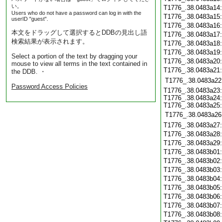
い。
T1776_.38.0483a14
Users who do not have a password can log in with the
T1776_.38.0483a15
userID "guest".
T1776_.38.0483a16
本文をドラッグして選択するとDDBの見出し語
T1776_.38.0483a17
検索結果が表示されます。
T1776_.38.0483a18
T1776_.38.0483a19
Select a portion of the text by dragging your
T1776_.38.0483a20
mouse to view all terms in the text contained in
T1776_.38.0483a21
the DDB. ・
T1776_.38.0483a22
Password Access Policies
T1776_.38.0483a23:
T1776_.38.0483a24:
T1776_.38.0483a25:
T1776_.38.0483a26
T1776_.38.0483a27
T1776_.38.0483a28
T1776_.38.0483a29
T1776_.38.0483b01
T1776_.38.0483b02
T1776_.38.0483b03
T1776_.38.0483b04
T1776_.38.0483b05
T1776_.38.0483b06
T1776_.38.0483b07
T1776_.38.0483b08